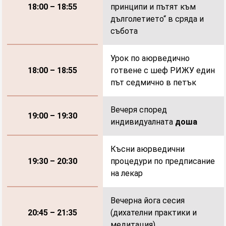
принципи и пътят към
18:00 – 18:55
дълголетието“ в сряда и
събота
Урок по аюрведично
готвене с шеф РИЖУ един
18:00 – 18:55
път седмично в петък
Вечеря според
19:00 – 19:30
индивидуалната
доша
Късни аюрведични
процедури по предписание
19:30 – 20:30
на лекар
Вечерна йога сесия
(дихателни практики и
20:45 – 21:35
медитация)