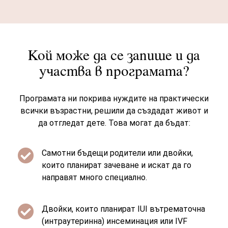
Кой може да се запише и да
участва в програмата?
Програмата ни покрива нуждите на практически
всички възрастни, решили да създадат живот и
да отгледат дете. Това могат да бъдат:

Самотни бъдещи родители или двойки,
които планират зачеване и искат да го
направят много специално.

Двойки, които планират IUI вътрематочна
(интраутеринна) инсеминация или IVF