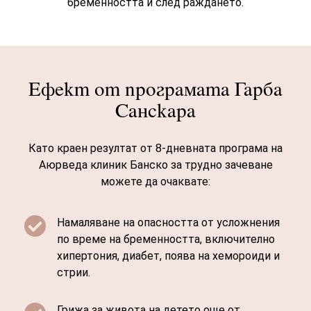
бременността и след раждането.
Ефект от програмата Гарба
Санскара
Като краен резултат от 8-дневната програма на
Аюрведа клиник Банско за трудно зачеване
можете да очаквате:

Намаляване на опасността от усложнения
по време на бременността, включително
хипертония, диабет, поява на хемороиди и
стрии.
Грижа за живота на детето още от