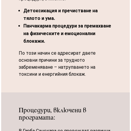
Детоксикация и пречистване на
тялото и ума.
Панчакарма процедури за премахване
на физическите и емоционални
блокажи.
По този начин се адресират двете
основни причини за трудното
забременяване – натрупването на
токсини и енергийния блокаж.
Процедури, включени в
програмата:
В Гарба Санскара се провеждат различни