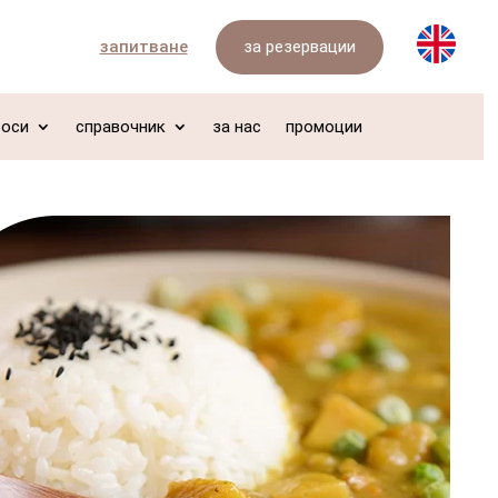
за резервации
запитване
роси
справочник
за нас
промоции