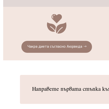
Чакра диета съгласно Аюрведа
Направете първата стъпка към