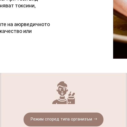
няват токсини,
ите на аюрведичното
качество или
Режим според типа организъм