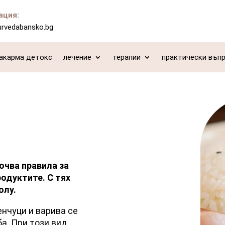
ация:
urvedabansko.bg
акарма детокс
лечение
терапии
практически въп
чва правила за
одуктите. С тях
олу.
енчуци и варива се
а. При този вид