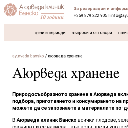
За резервации и информ
+359 879 222 905
|
info@ay
цени и периоди
въпроси и отговори
панч
ayurveda bansko
/
аюрведа хранене
Аюрведа хранене
Природосъобразното хранене в Аюрведа вклю
подбора, приготвянето и консумирането на пр
можете да се запознаете в материалите по-д
В
Аюрведа клиник Банско
всички плодове, зел
озонират и се накисват във вода преди употреб