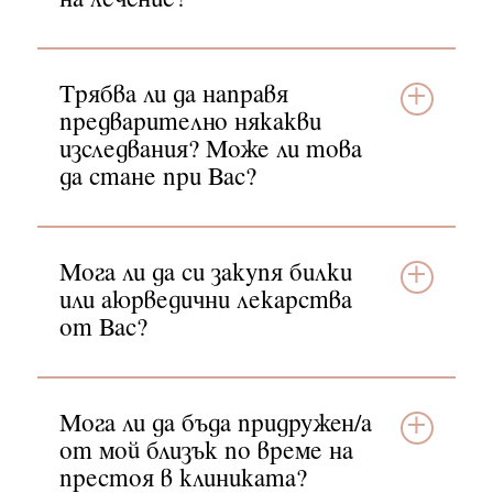
на лечение?
Трябва ли да направя
предварително някакви
изследвания? Може ли това
да стане при Вас?
Мога ли да си закупя билки
или аюрведични лекарства
от Вас?
Мога ли да бъда придружен/а
от мой близък по време на
престоя в клиниката?