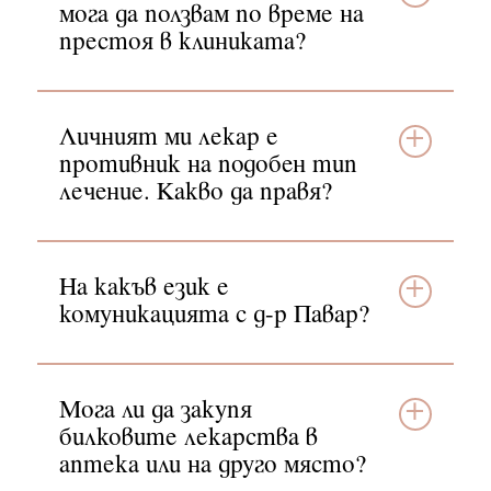
мога да ползвам по време на
престоя в клиниката?
Личният ми лекар е
противник на подобен тип
лечение. Какво да правя?
На какъв език е
комуникацията с д-р Павар?
Мога ли да закупя
билковите лекарства в
аптека или на друго място?