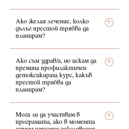
Ако желая лечение, колко
дълъг престой трябва да
планирам?
Ако съм здрав/а, но искам да
премина профилактичен
детоксикиращ курс, какъв
престой трябва да
планирам?
Мога ли да участвам в
програмата, ако в момента