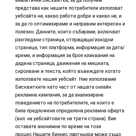
аналитични Бисквитки, за да получим
представа как нашите потребители използват
уебсайта ни, какво работи добре и какво не, и
за да го оптимизираме и направим интересен и
полезен. Данните, които събираме, включват
разгледани страници, отпращащи/изходни
страници, тип платформа, информация за дата/
време, и информация за броя кликвания на
дадена страница, движения на мишката,
скролване и текста, който въвеждате когато
използвате нашия уебсайт. Ние използваме
Бисквитките като част от нашата онлайн
рекламна кампания, за да анализиране
поведението на потребителите, на които е
била предложена определена рекламна оферта
(вкл. на уебсайтовете на трети страни). Вие
оставате анонимни по време на този
процес.Нашите бизнес партньори може също