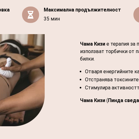
овка
Максимална продължителност

35 мин
Чама Кизи
е терапия за 
използват торбички от п
билки.
Отваря енергийните ка
Отстранява токсините 
Стимулира активностт
Чама Кизи
(
Пинда сведа