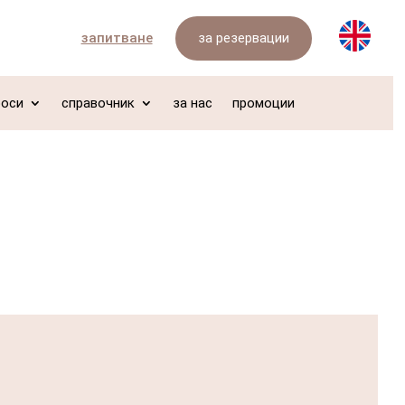
за резервации
запитване
роси
справочник
за нас
промоции