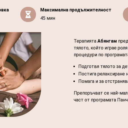
овка
Максимална продължителност

45 мин
Терапията
Абянгам
пред
тялото, който играе роля
процедури по програмат
Подготвя тялото за де
Постига релаксиране н
Помага и за отстраняв
Препоръчват се най-малк
част от програмата Панч