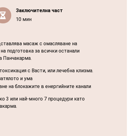
Заключителна част

10 мин
ставлява масаж с омасляване на
 на подготовка за всички останали
а Панчакарма.
токсикация с Васти, или лечебна клизма.
атялото и ума
ане на блокажите в енергийните канали
о 3 или най-много 7 процедури като
акарма.