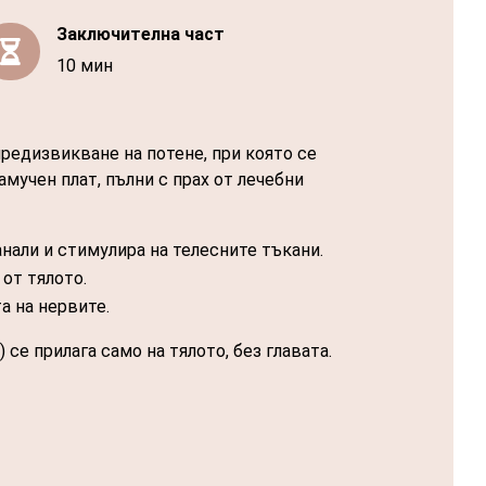
Заключителна част

10 мин
предизвикване на потене, при която се
амучен плат, пълни с прах от лечебни
нали и стимулира на телесните тъкани.
от тялото.
а на нервите.
) се прилага само на тялото, без главата.