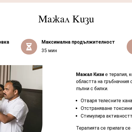
Мажал Кизи
овка
Максимална продължителност

35 мин
Мажал Кизи
e терапия, 
областта на гръбначния 
пълни с билки.
Отваря телесните кана
Отстраняване токсинит
Стимулира активностт
Терапията се прилага се 