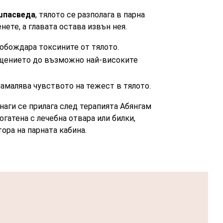
шпасведа
, тялото се разполага в парна
нете, а главата остава извън нея.
обождара токсините от тялото.
щението до възможно най-високите
амалява чувството на тежест в тялото.
наги се прилага след терапията Абянгам
огатена с лечебна отвара или билки,
ора на парната кабина.