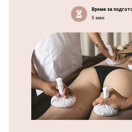
Време за подгот

5 мин