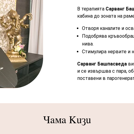
В терапията
Сарванг Ба
кабина до зоната на раме
Отворя каналите и осв
Подобрява кръвообра
нива.
Стимулира нервите и н
Сарванг Башпасведа
ви
и се извършва с пара, об
поставени в парогенерат
Чама Кизи