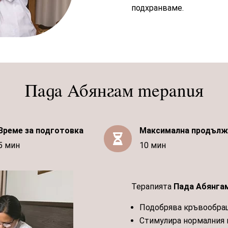
подхранваме.
Пада Абянгам терапия
Време за подготовка
Максимална продълж

5 мин
10 мин
Терапията
Пада Абянга
Подобрява кръвообра
Стимулира нормалния п