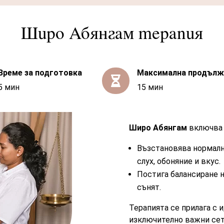
Широ Абянгам терапия
Време за подготовка
Максимална продълж

5 мин
15 мин
Широ Абянгам
включва 
Възстановява нормални
слух, обоняние и вкус.
Постига балансиране н
сънят.
Терапията се прилага с и
изключително важни сети