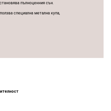
становява пълноценния сън.
ползва специална метална купа,
ителност