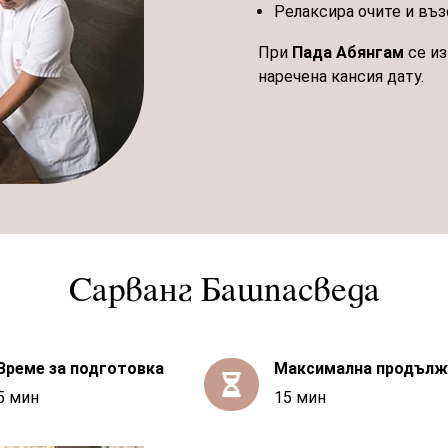
Релаксира очите и въз
При
Пада Абянгам
се из
наречена кансия дату.
Сарванг Башпасведа
Време за подготовка
Максимална продълж

5 мин
15 мин