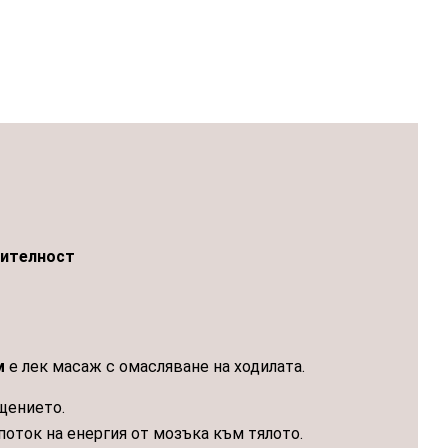
ителност
м
е лек масаж с омасляване на ходилата.
щението.
оток на енергия от мозъка към тялото.