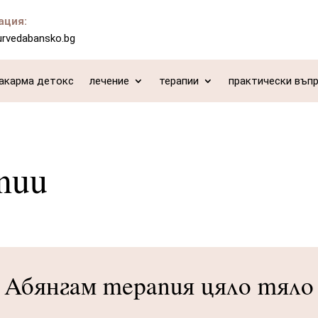
ация:
urvedabansko.bg
акарма детокс
лечение
терапии
практически въп
пии
Абянгам терапия цяло тяло