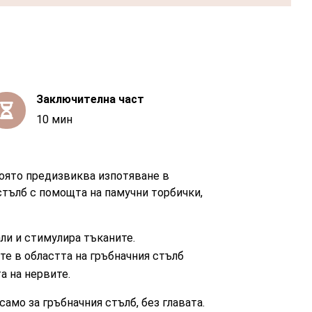
Заключителна част

10 мин
която предизвиква изпотяване в
стълб с помощта на памучни торбички,
ли и стимулира тъканите.
е в областта на гръбначния стълб
а на нервите.
само за гръбначния стълб, без главата.