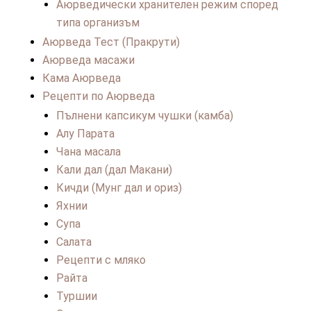
Аюрведически хранителен режим според
типа организъм
Аюрведа Тест (Пракрути)
Аюрведа масажи
Кама Аюрведа
Рецепти по Аюрведа
Пълнени капсикум чушки (камба)
Алу Парата
Чана масала
Кали дал (дал Макани)
Кичди (Мунг дал и ориз)
Яхнии
Супа
Салата
Рецепти с мляко
Райта
Туршии