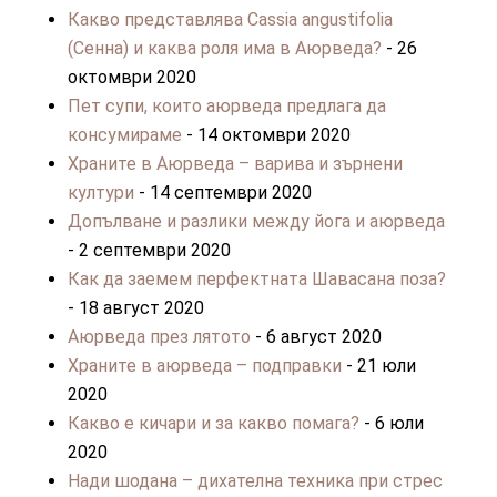
Какво представлява Cassia angustifolia
(Сенна) и каква роля има в Аюрведа?
- 26
октомври 2020
Пет супи, които аюрведа предлага да
консумираме
- 14 октомври 2020
Храните в Аюрведа – варива и зърнени
култури
- 14 септември 2020
Допълване и разлики между йога и аюрведа
- 2 септември 2020
Как да заемем перфектната Шавасана поза?
- 18 август 2020
Аюрведа през лятото
- 6 август 2020
Храните в аюрведа – подправки
- 21 юли
2020
Какво е кичари и за какво помага?
- 6 юли
2020
Нади шодана – дихателна техника при стрес