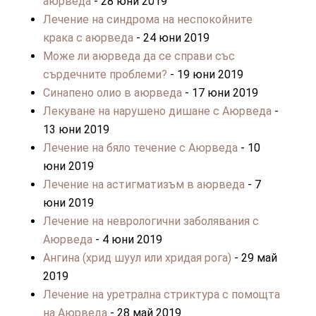
аюрведа
- 28 юни 2019
Лечение на синдрома на неспокойните
крака с аюрведа
- 24 юни 2019
Може ли аюрведа да се справи със
сърдечните проблеми?
- 19 юни 2019
Синапено олио в аюрведа
- 17 юни 2019
Лекуване на нарушено дишане с Аюрведа
-
13 юни 2019
Лечение на бяло течение с Аюрведа
- 10
юни 2019
Лечение на астигматизъм в аюрведа
- 7
юни 2019
Лечение на неврологични заболявания с
Аюрведа
- 4 юни 2019
Ангина (хрид шуул или хридая рога)
- 29 май
2019
Лечение на уретралнa стриктура с помощта
на Аюрведа
- 28 май 2019