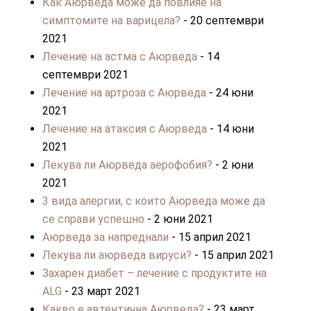
Как Аюрведа може да повлияе на
симптомите на варицела?
- 20 септември
2021
Лечение на астма с Аюрведа
- 14
септември 2021
Лечение на артроза с Аюрведа
- 24 юни
2021
Лечение на атаксия с Аюрведа
- 14 юни
2021
Лекува ли Аюрведа аерофобия?
- 2 юни
2021
3 вида алергии, с които Аюрведа може да
се справи успешно
- 2 юни 2021
Аюрведа за напреднали
- 15 април 2021
Лекува ли аюрведа вируси?
- 15 април 2021
Захарен диабет – лечение с продуктите на
ALG
- 23 март 2021
Какво е автентична Аюрведа?
- 23 март