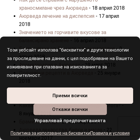
храносмилане чрез Аюрведа
- 18 април 2018
Аюрведа лечение на диспепсия
- 17 април
2018
Значението на горчивите вкусове за
балансирано хранене
- 16 април 2018
Балансиране на Дошите с ароматерапия
- 2
Този уебсайт използва “бисквитки” и други технологии
април 2018
за проследяване на данни, с цел подобряване на Вашето
Ароматерапия в Аюрведа
- 19 март 2018
изживяване при спазване на изискванията за
Популярни рецепти в Аюрведа
- 25 януари
поверителност.
2018
Как диетите в Аюрведа помагат на тялото и
Приеми всички
ума?
- 15 януари 2018
Каква е връзката между Аюрведа и Йога?
-
Откажи всички
8 януари 2018
Управлявай предпочитанията
Брами Аюрведа
- 29 ноември 2017
Аюрведа лекарства, билки и масла
- 22
Политика за използване на бисквитки
Правила и условия
ноември 2017