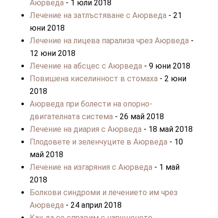
Аюрведа
- 1 юли 2018
Лечение на затлъстяване с Аюрведа
- 21
юни 2018
Лечение на лицева парализа чрез Аюрведа
-
12 юни 2018
Лечение на абсцес с Аюрведа
- 9 юни 2018
Повишена киселинност в стомаха
- 2 юни
2018
Аюрведа при болести на опорно-
двигателната система
- 26 май 2018
Лечение на диария с Аюрведа
- 18 май 2018
Плодовете и зеленчуците в Аюрведа
- 10
май 2018
Лечение на изгаряния с Аюрведа
- 1 май
2018
Болкови синдроми и лечението им чрез
Аюрведа
- 24 април 2018
Как да се справим с нарушеното