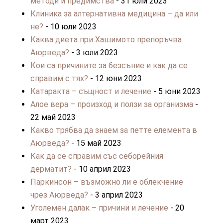
методи и предимства
- 31 юли 2023
Клиника за алтернативна медицина – да или
не?
- 10 юли 2023
Каква диета при Хашимото препоръчва
Аюрведа?
- 3 юли 2023
Кои са причините за безсъние и как да се
справим с тях?
- 12 юни 2023
Катаракта – същност и лечение
- 5 юни 2023
Алое вера – произход и ползи за организма
-
22 май 2023
Какво трябва да знаем за петте елемента в
Аюрведа?
- 15 май 2023
Как да се справим със себорейния
дерматит?
- 10 април 2023
Паркинсон – възможно ли е облекчение
чрез Аюрведа?
- 3 април 2023
Уголемен далак – причини и лечение
- 20
март 2023