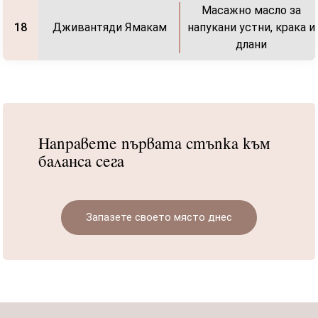
Масажно масло за
Дживантяди Ямакам
напукани устни, крака и
18
длани
Направете първата стъпка към
баланса сега
Запазете своето място днес