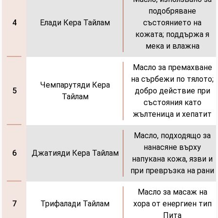
подобряване
Елади Кера Тайлам
състоянието на
4
кожата; поддържа я
мека и влажна
Масло за премахване
на сърбежи по тялото;
Чемпарутяди Кера
добро действие при
5
Тайлам
състояния като
жълтеница и хепатит
Масло, подходящо за
нанасяне върху
Джатияди Кера Тайлам
6
напукана кожа, язви и
при превръзка на рани
Масло за масаж на
Трифалади Тайлам
хора от енергиен тип
7
Пита