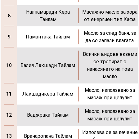
Налпамаради Кера
Масажно масло за хора
8
Тайлам
от енергиен тип Кафа
Масло за след баня, за
Памантака Тайлам
9
да се запази влагата.
Всички видове екземи
се третират с
Валия Лакшади Тайлам
10
нанасянето на това
масло
Масло, използвано за
Лакшадикера Тайлам
11
масаж при целулит
Масло, използвано за
Ваджрака Тайлам
12
масаж при целулит
Използва се за лечение
Вранаропана Тайлам
13