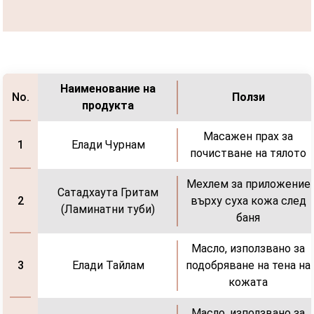
Наименование на
Ползи
No.
продукта
Масажен прах за
Елади Чурнам
1
почистване на тялото
Мехлем за приложение
Сатадхаута Гритам
върху суха кожа след
2
(Ламинатни туби)
баня
Масло, използвано за
Елади Тайлам
подобряване на тена на
3
кожата
Масло, използвано за