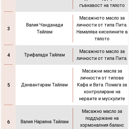
гъвкавост на тялото
Масажното масло за
Валия Чанданади
личности от типа Пита.
3
Тайлам
Намалява киселините в
тялото
Масажното масло за
Трифалади Тайлам
4
личности от типа Пита.
Масажни масла за
личности от типове
Данвантарам Тайлам
Кафа и Вата. Помага за
5
контролиране на
нервите и мускулите
Масажно масло за
поддържане на
Валия Нараяна Тайлам
6
хормоналния баланс