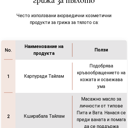
грижа за тялото
Често използвани аюрведични козметични
продукти за грижа за тялото са:
Наименование на
Ползи
No.
продукта
Подобрява
кръвообращението на
Карпуради Тайлам
1
кожата и освежава
ума
Масажно масло за
личности от типове
Пита и Вата. Нанася се
Кширабала Тайлам
2
преди ваната и помага
да се поддържа