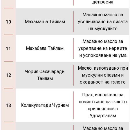
депресия
Масажно масло за
Махамаша Тайлам
увеличаване на силата
10
на мускулите
Масажно масло за
Махабала Тайлам
укрепване на нервите
11
и успокояване на ума
Масло, използвано при
Черия Сахачаради
мускулни спазми и
12
Тайлам
скованост на тялото
Прах, използван за
почистване на тялото
Колакулатади Чурнам
13
при лечение с
Удвартанам
Масажно масло за