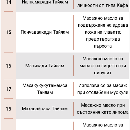
Налпамаради Тайлам
14
личности от типа Кафа
Масажно масло за
поддържане на здрава
Панчавалкади Тайлам
кожа на главата;
15
предотвратява
пърхота
Масажно масло за
Маричади Тайлам
масаж на лицето при
16
синузит
Махакукукутамамса
Използва се за масаж
17
Тайлам
при отслабени мускули
Масажно масло при
Махавайрака Тайлам
18
състояния като липома
Масажно масло за