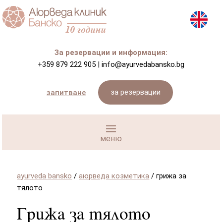
За резервации и информация:
+359 879 222 905
|
info@ayurvedabansko.bg
за резервации
запитване
ayurveda bansko
/
аюрведа козметика
/
грижа за
тялото
Грижа за тялото