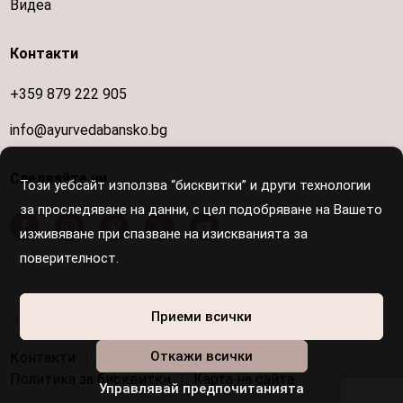
Видеа
Контакти
+359 879 222 905
info@ayurvedabansko.bg
Следвайте ни
Този уебсайт използва “бисквитки” и други технологии
за проследяване на данни, с цел подобряване на Вашето
изживяване при спазване на изискванията за
поверителност.
Осигурен е достъп за хора с увреждания
Приеми всички
Откажи всички
Контакти
|
Правила и условия
|
Политика за бисквитки
|
Карта на сайта
Управлявай предпочитанията