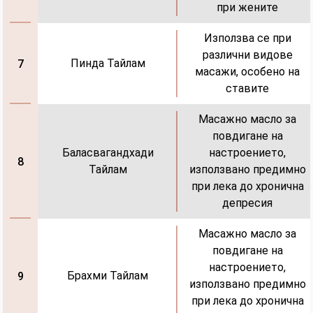
при жените
Използва се при
различни видове
Пинда Тайлам
7
масажи, особено на
ставите
Масажно масло за
повдигане на
Баласвагандхади
настроението,
8
Тайлам
използвано предимно
при лека до хронична
депресия
Масажно масло за
повдигане на
настроението,
Брахми Тайлам
9
използвано предимно
при лека до хронична