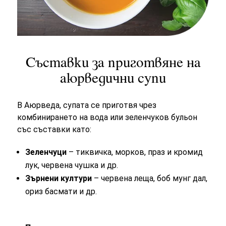
Съставки за приготвяне на
аюрведични супи
В Аюрведа, супата се приготвя чрез
комбинирането на вода или зеленчуков бульон
със съставки като:
Зеленчуци
– тиквичка, морков, праз и кромид
лук, червена чушка и др.
Зърнени култури
– червена леща, боб мунг дал,
ориз басмати и др.