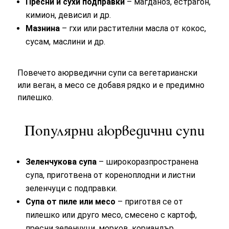
Пресни и сухи подправки
– магданоз, естрагон,
кимион, девисил и др.
Мазнина
– гхи или растителни масла от кокос,
сусам, маслини и др.
Повечето аюрведични супи са вегетариански
или веган, а месо се добавя рядко и е предимно
пилешко.
Популярни аюрведични супи
Зеленчукова супа
– широкоразпространена
супа, приготвена от кореноплодни и листни
зеленчуци с подправки.
Супа от пиле или месо
– приготвя се от
пилешко или друго месо, смесено с картоф,
пресни зеленчуци, морков, кориандър,