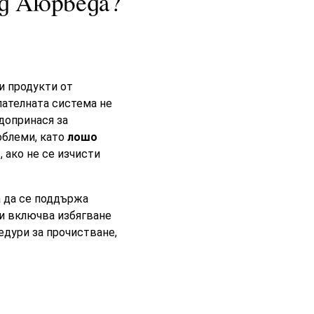
ед Аюрведа?
и продукти от
лателната система не
 допринася за
облеми, като
лошо
 ако не се изчисти
а да се поддържа
и включва избягване
едури за прочистване,