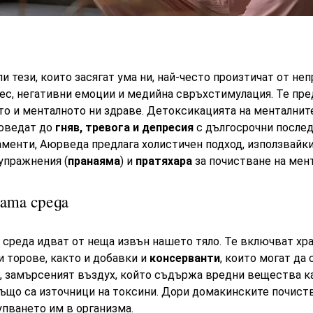
и тези, които засягат ума ни, най-често произтичат от не
ес, негативни емоции и медийна свръхстимулация. Те пре
о и менталното ни здраве. Детоксикацията на менталните
доведат до
гняв, тревога и депресия
с дългосрочни последи
менти, Аюрведа предлага холистичен подход, използвайк
упражнения (
пранаяма
) и
пратяхара
за почистване на мен
ата среда
 среда идват от неща извън нашето тяло. Те включват хра
 торове, както и добавки и
консерванти
, които могат да
, замърсеният въздух, който съдържа вредни вещества к
също са източници на токсини. Дори домакинските почист
упването им в организма.