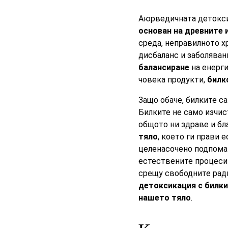
Аюрведичната детокси
основан на древните 
среда, неправилното х
дисбаланс и заболява
балансиране
на енерги
човека продукти,
билк
Защо обаче, билките с
Билките не само изчис
общото ни здраве и бл
тяло
, което ги прави
целенасочено подпомаг
естествените процеси 
срещу свободните ради
детоксикация с билки
нашето тяло
.