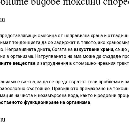
овните видове токсини спор
ни
представляващи смесица от неправилна храна и отпадъчн
, имат тенденцията да се задържат в тялото, ако храносми
. Неправилната диета, богата на
изкуствени храни
, също
ни в организма. Натрупването на ама може да създаде пр
лните вещества
и затруднения в стомашно-чревния тракт,
анизма е важна, за да се предотвратят тези проблеми и з
дравословно състояние. Правилното премахване на токсин
умация на чиста и незамърсена вода, както и редовни проц
ественото функциониране на организма
.
ни