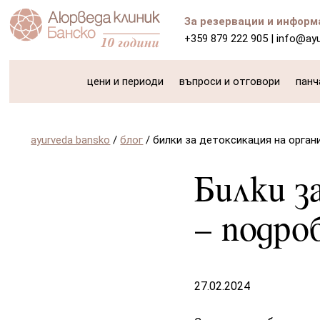
За резервации и информ
+359 879 222 905
|
info@ay
цени и периоди
въпроси и отговори
панч
ayurveda bansko
/
блог
/
билки за детоксикация на орган
Билки з
– подро
27.02.2024