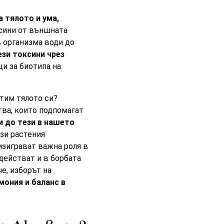
 тялото и ума,
ксини от външната
в организма води до
ези токсини чрез
щи за биотипа на
стим тялото си?
тва, които подпомагат
и до тези в нашето
ези растения
изиграват важна роля в
действат и в борбата
е, изборът на
мония и баланс в