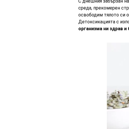
С днешния забързан на
среда, прекомерен стр
освободим тялото си о
Детоксикацията с изпо
организма ни здрав и 