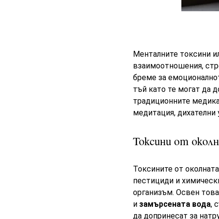
Менталните токсини ил
взаимоотношения, стр
бреме за емоционалнот
тъй като те могат да 
традиционните медика
медитация, дихателни 
Токсини от околн
Токсините от околната
пестициди и химически
организъм. Освен това
и
замърсената вода
, 
да допринесат за натр