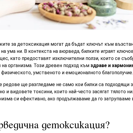
ките за детоксикация могат да бъдат ключът към възста
и на ума ни. В контекста на аюрведа, билките играят ключо
ес, като предоставят изключителни ползи, които се съоб
 на организма. Този древен подход към
здраве и хармони
 физическото, умственото и емоционалното благополучие.
е редове ще разгледаме не само кои билки са подходящи 
но и видовете токсини, които най-често засягат тялото ни
низма си ефективно, ако продължаваме да го затрупваме 
рведична детоксикация?