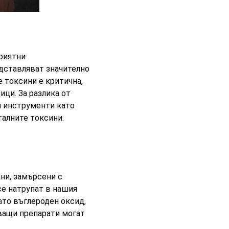
приятни
дставляват значително
 токсини е критична,
ци. За разлика от
и инструменти като
талните токсини.
ни, замърсени с
 се натрупат в нашия
ато въглероден оксид,
ващи препарати могат