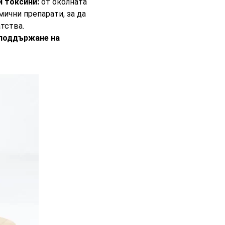
и токсини:
от околната
мични препарати, за да
тства.
 поддържане на