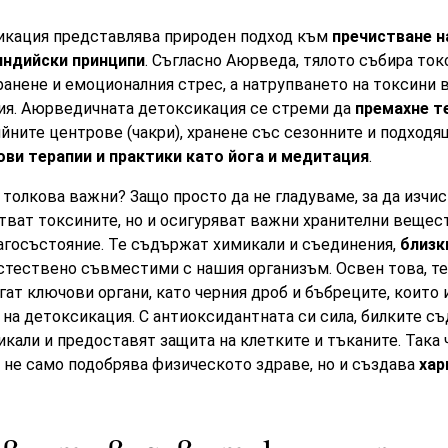
кация представлява природен подход към
пречистване на
индийски принципи
. Съгласно Аюрведа, тялото събира то
ранене и емоционалния стрес, а натрупването на токсини 
ния. Аюрведичната детоксикация се стреми да
премахне т
йните центрове (чакри), хранене със сезонните и подходя
ови терапии и практики като йога и медитация
.
а толкова важни? Защо просто да не гладуваме, за да изчи
тват токсините, но и осигуряват важни хранителни вещес
агосъстояние. Те съдържат химикали и съединения,
близк
 естествено съвместими с нашия организъм. Освен това, т
ат ключови органи, като черния дроб и бъбреците, които 
на детоксикация. С антиоксидантната си сила, билките съ
кали и предоставят защита на клетките и тъканите. Така ч
не само подобрява физическото здраве, но и създава
хар