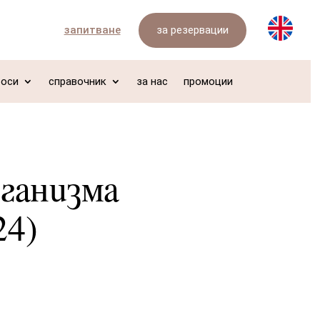
за резервации
запитване
роси
справочник
за нас
промоции
рганизма
24)