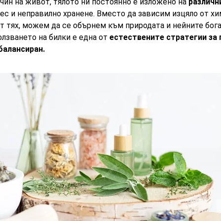
чин на живот, тялото ни постоянно е изложено на
различн
ес и неправилно хранене. Вместо да зависим изцяло от хи
т тях, можем да се обърнем към природата и нейните бога
лзването на билки е една от
естествените стратегии за
балансиран.