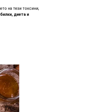
то на тези токсини,
 билки, диета и