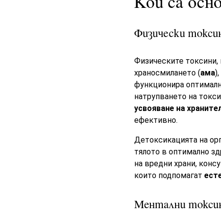
Кои са осн
Физически токси
Физическите токсини, 
храносмилането (
ама
)
функционира оптимално
натрупването на токси
усвояване на храните
ефективно.
Детоксикацията на орг
тялото в оптимално з
на вредни храни, конс
които подпомагат
ест
Ментални токси