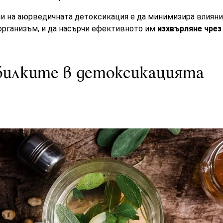
и на аюрведичната детоксикация е да минимизира влияние
организъм, и да насърчи ефективното им
изхвърляне чрез
билките в детоксикацията