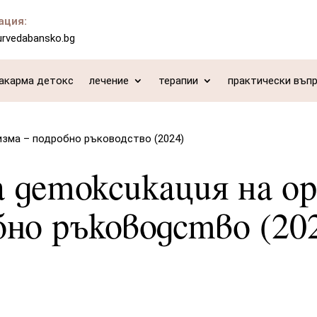
ация:
urvedabansko.bg
акарма детокс
лечение
терапии
практически въп
изма – подробно ръководство (2024)
а детоксикация на о
бно ръководство (20