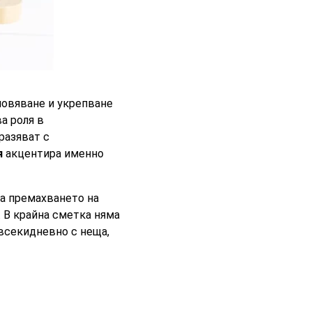
новяване и укрепване
ва роля в
разяват с
я
акцентира именно
за премахването на
. В крайна сметка няма
всекидневно с неща,