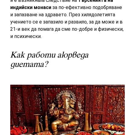
й е възникнала следствие на
търсенията на
индийски монаси
за по-ефективно подобряване
и запазване на здравето. През хилядолетията
учението се е запазило и развило, за да може и в
21-и век да помага да сме по-добре и физически,
и психически.
Как работи аюрведа
диетата?