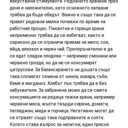
изкуствени стимуланти. Редовното хранене през
деня е наложително, като основното хапване
трябва да бъде обядът. Важно е също така да се
правят редовни малки почивки по време на
работния процес. Пикантни и горещи храни
непременно трябва да се избягват, както и
сериозно да се ограничи приема на месо, сол,
яйца, алкохол и черен чай. Препоръчително е да
се ядат сладки плодове – например смокини или
червено грозде, но да не се консумират
цитрусови. За балансирането на дошата също
така спомагат семена от киноа, извара, гъби,
бамя и магданоз. Хлябът пък трябва да е без
набухватели. За забранена може да се смята
консумацията на редица тежки храни, например
червени меса, жълти твърди сирена, домати,
патладжан, миди и горчица. Негативно могат да
се отразят също така подправките и солта.
Когато става въпрос за напитки, един прясно