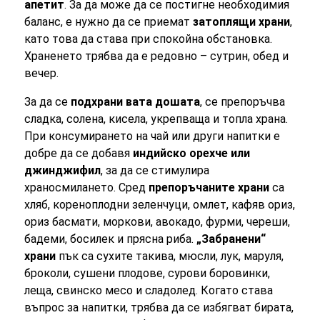
апетит
. За да може да се постигне необходимия
баланс, е нужно да се приемат
затоплящи храни
,
като това да става при спокойна обстановка.
Храненето трябва да е редовно – сутрин, обед и
вечер.
За да се
подхрани вата дошата
, се препоръчва
сладка, солена, кисела, укрепваща и топла храна.
При консумирането на чай или други напитки е
добре да се добавя
индийско орехче или
джинджифил
, за да се стимулира
храносмилането. Сред
препоръчаните храни
са
хляб, кореноплодни зеленчуци, омлет, кафяв ориз,
ориз басмати, моркови, авокадо, фурми, череши,
бадеми, босилек и прясна риба.
„Забранени“
храни
пък са сухите такива, мюсли, лук, маруля,
броколи, сушени плодове, сурови боровинки,
леща, свинско месо и сладолед. Когато става
въпрос за напитки, трябва да се избягват бирата,