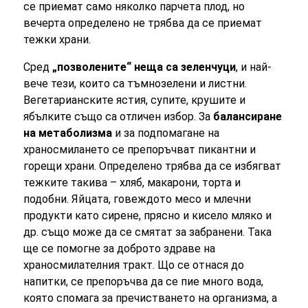
се приемат само няколко парчета плод, но
вечерта определено не трябва да се приемат
тежки храни.
Сред
„позволените“ неща са зеленчуци
, и най-
вече тези, които са тъмнозелени и листни.
Вегетарианските ястия, супите, крушите и
ябълките също са отличен избор. За
балансиране
на метаболизма
и за подпомагане на
храносмилането се препоръчват пикантни и
горещи храни. Определено трябва да се избягват
тежките такива – хляб, макарони, торта и
подобни. Яйцата, говеждото месо и млечни
продукти като сирене, прясно и кисело мляко и
др. също може да се смятат за забранени. Така
ще се помогне за доброто здраве на
храносмилателния тракт. Що се отнася до
напитки, се препоръчва да се пие много вода,
която спомага за пречистването на организма, а