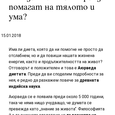
помагат на тялото и
ума?
15.01.2018
Има ли диета, която да ни помогне не просто да
отслабнем, но и да повиши нашата жизнена
енергия, както и продължителността на живот?
Отговорът е положителен и това е
Аюрведа
диетата
. Преди да ви споделим подробности за
нея, е редно да разкажем повече за
древната
индийска наука
.
Аюрведа се е появила преди около 5 000 години,
така че няма нищо учудващо, че думата се
превежда като „знание за живота“. Философията