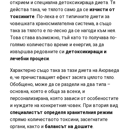
открием и специална детоксикираща диета. Тя
действа така, че тялото само да се
изчисти от
токсините
. По-лека е от типичните диети за
човешката храносмилателна система, а също
така за тялото е по-лесно да се нагоди към нея.
Това става възможно, тъй като то получава по-
голямо количество време и енергия, за да
извършва редовните си
детоксикиращи и
лечебни процеси
.
Характерно също така за тази диета на Аюрведа
е, че пречистващият ефект засяга цялото тяло.
Обобщено, може да се раздели на два типа –
основна, която е обща за всеки, и
персонализирана, която зависи от особеностите
и нуждите на конкретния човек. При втория вид
специалистът определя хранителния режим
спрямо количеството токсини, засегнатите
органи, както и
балансът на дошите
.