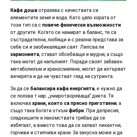
Кафа доша
отразява с качествата си
елементите земя и вода. Като цяло хората от
този тип са с
повече физически възможности
от другите. Когато се намират в баланс, те са
състрадателни, любящи и с реална представа за
себе си и заобикалящия свят. Липсва ли
хармонията
, стават обсебващи и мудни, а също
така могат да напълнеят. Поради своят забавен
метаболизъм и храносмилане, могат да изтърват
вечерята и да не чувстват глад на сутринта.
За да се
балансира кафа енергията
, е нужно да
се ползва т.нар. „умиротворяваща“ диета. Тя
включва
храни, които са прясно приготвени
, а
също така богати откъм
фибри
. При депресия,
сладкишите и лакомствата трябва да се
избягват, а вместо това да се хапват пикантни,
горчиви и стипчиви храни. За закуска може и да