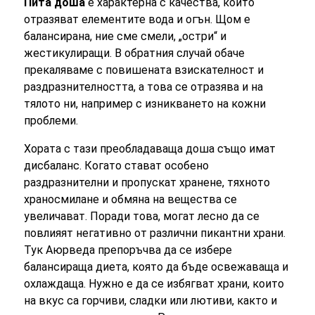
Пита доша
е характерна с качества, които
отразяват елементите вода и огън. Щом е
балансирана, ние сме смели, „остри“ и
жестикулиращи. В обратния случай обаче
прекаляваме с повишената взискателност и
раздразнителността, а това се отразява и на
тялото ни, например с изникването на кожни
проблеми.
Хората с тази преобладаваща доша също имат
дисбаланс. Когато стават особено
раздразнителни и пропускат хранене, тяхното
храносмилане и обмяна на вещества се
увеличават. Поради това, могат лесно да се
повлияят негативно от различни пикантни храни.
Тук Аюрведа препоръчва да се избере
балансираща диета, която да бъде освежаваща и
охлаждаща. Нужно е да се избягват храни, които
на вкус са горчиви, сладки или лютиви, както и