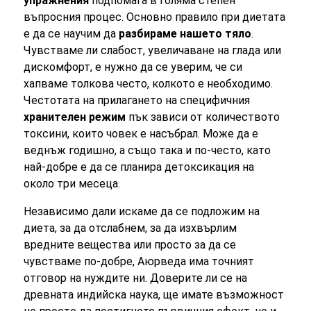
упражнения
подпомага в голяма степен
въпросния процес. Основно правило при диетата
е да се научим да
разбираме нашето тяло
.
Чувстваме ли слабост, увеличаване на глада или
дискомфорт, е нужно да се уверим, че си
хапваме толкова често, колкото е необходимо.
Честотата на прилагането на специфичния
хранителен режим
пък зависи от количеството
токсини, които човек е насъбрал. Може да е
веднъж годишно, а също така и по-често, като
най-добре е да се планира детоксикация на
около три месеца.
Независимо дали искаме да се подложим на
диета, за да отслабнем, за да изхвърлим
вредните вещества или просто за да се
чувстваме по-добре, Аюрведа има точният
отговор на нуждите ни. Доверите ли се на
древната индийска наука, ще имате възможност