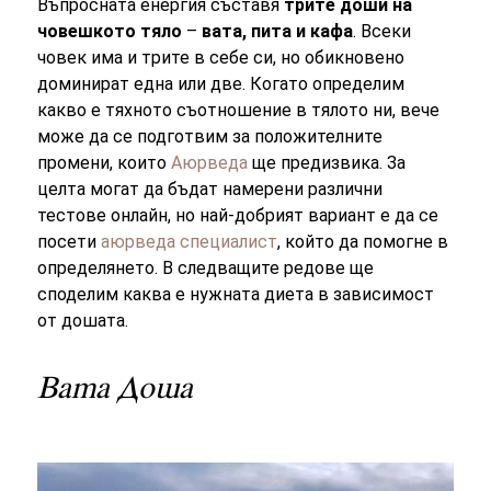
Въпросната енергия съставя
трите доши на
човешкото тяло
–
вата, пита и кафа
. Всеки
човек има и трите в себе си, но обикновено
доминират една или две. Когато определим
какво е тяхното съотношение в тялото ни, вече
може да се подготвим за положителните
промени, които
Аюрведа
ще предизвика. За
целта могат да бъдат намерени различни
тестове онлайн, но най-добрият вариант е да се
посети
аюрведа специалист
, който да помогне в
определянето. В следващите редове ще
споделим каква е нужната диета в зависимост
от дошата.
Вата Доша