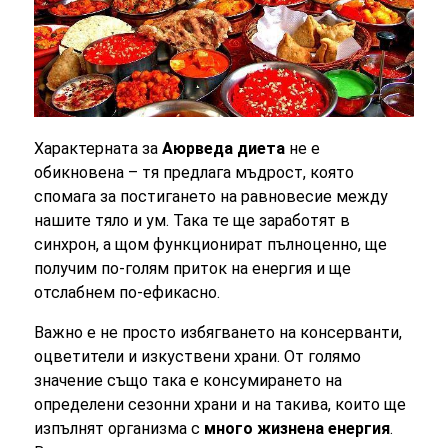
Характерната за
Аюрведа диета
не е
обикновена – тя предлага мъдрост, която
спомага за постигането на равновесие между
нашите тяло и ум. Така те ще заработят в
синхрон, а щом функционират пълноценно, ще
получим по-голям приток на енергия и ще
отслабнем по-ефикасно.
Важно е не просто избягването на консерванти,
оцветители и изкуствени храни. От голямо
значение също така е консумирането на
определени сезонни храни и на такива, които ще
изпълнят организма с
много жизнена енергия
.