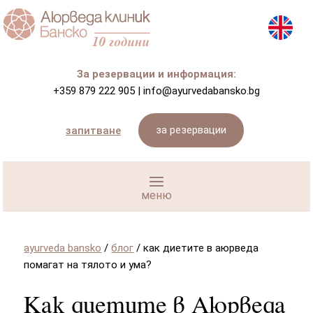
За резервации и информация:
+359 879 222 905
|
info@ayurvedabansko.bg
за резервации
запитване
ayurveda bansko
/
блог
/
как диетите в аюрведа
помагат на тялото и ума?
Как диетите в Аюрведа