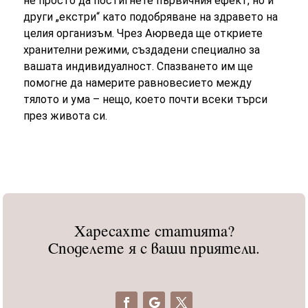
не просто да постигнете първичния ефект, но и
други „екстри“ като подобряване на здравето на
целия организъм. Чрез Аюрведа ще откриете
хранителни режими, създадени специално за
вашата индивидуалност. Спазването им ще
помогне да намерите равновесието между
тялото и ума – нещо, което почти всеки търси
през живота си.
Харесахте статията?
Споделете я с ваши приятели.