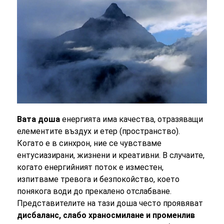
Вата доша
енергията има качества, отразяващи
елементите въздух и етер (пространство).
Когато е в синхрон, ние се чувстваме
ентусиазирани, жизнени и креативни. В случаите,
когато енергийният поток е изместен,
изпитваме тревога и безпокойство, което
понякога води до прекалено отслабване.
Представителите на тази доша често проявяват
дисбаланс, слабо храносмилане и променлив