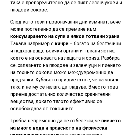
така е препоръчително да се пият зеленчукови и
плодови сокове.
След като тези първоначални дни изминат, вече
може постепенно да се премине към
консумирането на супи и някои готвени храни
.
Такава например е
кичри
– богато на белтъчини
и подхранващо всички органи и тъкани ястие,
което е на основата на лещата и ориза. Разбира
се, хапването на плодове и зеленчуци и пиенето
на техните сокове може междувременно да
продължи. Хубавото при диетата е, че на човек
така и не му се налага да гладува. Вместо това
приема достатъчно количество хранителни
вещества, докато тялото ефективно се
освобождава от токсините.
Трябва непременно да се отбележи, че
пиенето
на много вода и правенето на физически