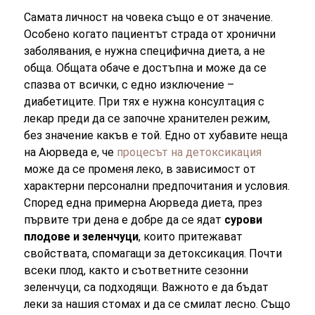
Самата личност на човека също е от значение.
Особено когато пациентът страда от хронични
заболявания, е нужна специфична диета, а не
обща. Общата обаче е достъпна и може да се
спазва от всички, с едно изключение –
диабетиците. При тях е нужна консултация с
лекар преди да се започне хранителен режим,
без значение какъв е той. Едно от хубавите неща
на Аюрведа е, че
процесът на детоксикация
може да се променя леко, в зависимост от
характерни персонални предпочитания и условия.
Според една примерна Аюрведа диета, през
първите три дена е добре да се ядат
сурови
плодове и зеленчуци
, които притежават
свойствата, спомагащи за детоксикация. Почти
всеки плод, както и съответните сезонни
зеленчуци, са подходящи. Важното е да бъдат
леки за нашия стомах и да се смилат лесно. Също