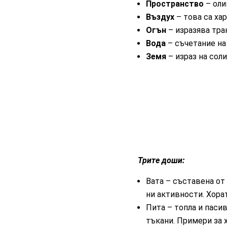
Пространство
– оли
Въздух
– това са ха
Огън
– изразява тра
Вода
– съчетание на
Земя
– израз на сол
Трите доши:
Вата – съставена от 
ни активности. Хорат
Пита – топла и паси
тъкани. Примери за 