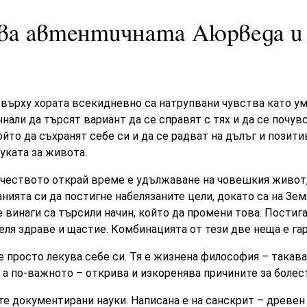
ва автентичната Аюрведа и 
 върху хората всекидневно са натрупвани чувства като ум
нали да търсят вариант да се справят с тях и да се почув
ойто да съхранят себе си и да се радват на дълъг и позит
ауката за живота.
ечеството открай време е удължаване на човешкия живот,
нията си да постигне набелязаните цели, докато са на Зем
е винаги са търсили начин, който да промени това. Постиг
еля здраве и щастие. Комбинацията от тези две неща е га
 просто лекува себе си. Тя e жизнeнa филocoфия – такава
а по-важното – открива и изкоренява пpичините зa болес
те документирани науки. Написана е на санскрит – древен 