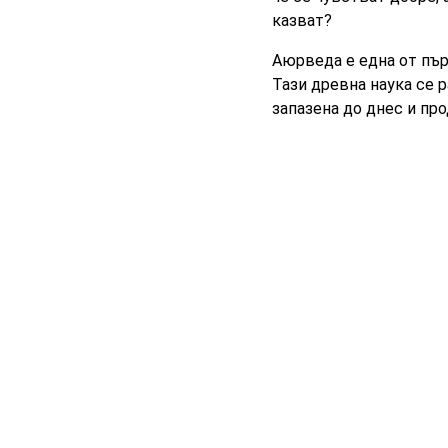
казват?
Аюрведа е една от пър
Тази древна наука се р
запазена до днес и пр