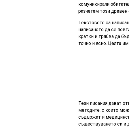
комуникирали обитател
разчетем този древен е
Текстовете са написани
написаното да се повта
кратки и трябва да бъ
точно и ясно. Целта им
Тези писания дават от
методите, с които мож
съдържат и медицински
съществуването си и д