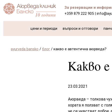
За резервации и информ
+359 879 222 905
|
info@ay
цени и периоди
въпроси и отговори
панч
ayurveda bansko
/
блог
/
какво е автентична аюрведа?
Какво 
23.03.2021
Аюрведа – толкова чуж
хората я ползват с го
че се чувстват добре, 