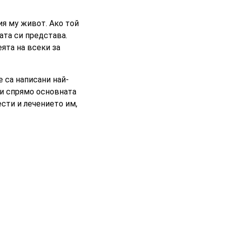
ия му живот. Ако той
ата си представа.
еята на всеки за
 са написани най-
ни спрямо основната
ести и лечението им,