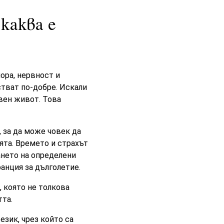
каква е
ора, нервност и
стват по-добре. Искали
ивен живот. Това
 за да може човек да
ята. Времето и страхът
ането на определени
ранция за дълголетие.
, която не толкова
тта.
език, чрез който са