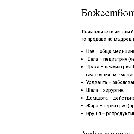
Божествот
Лечителите почитали б
го предава на мъдрец 
Кая – обща медицина
Бала – педиатрия (л
Граха – психиатрия
.
състояния на емоцио
Урдванга – заболяван
Шала – хирургия
;
Дамшрта – действие
Жара – гериатрия (п
Врушя – репродуктив