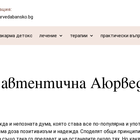
ация:
urvedabansko.bg
акарма детокс
лечение
терапии
практически въп
е автентична Аюрве
да и непозната дума, която става все по-популярна и упо
ляма доза позитивизъм и надежда. Споделят общи принципи
а също така го предават и на останалите около тях. Но ка