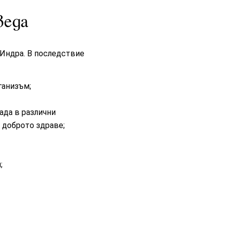
веда
 Индра. В последствие
рганизъм
;
пада в различни
 доброто здраве;
я
;