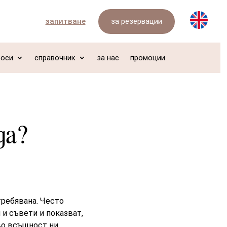
за резервации
запитване
роси
справочник
за нас
промоции
да?
требявана. Често
 и съвети и показват,
кво всъщност ни