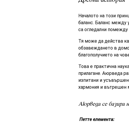
Древна история
Началото на този прин
баланс. Баланс между у
са огледални помежду с
Тя може да действа ка
обзавеждането в домов
благополучието на чов
Това е практична наук
прилагане. Аюрведа ра
изпитани и усъвършенс
хармония и вътрешен 
Аюрведа се базира н
Петте елемента: