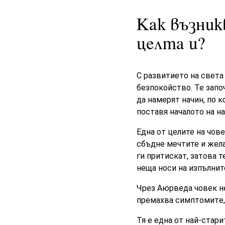
Как възник
целта и?
С развитието на света
безпокойство. Те започ
да намерят начин, по к
поставя началото на н
Една от целите на чов
сбъдне мечтите и жела
ги притискат, затова т
неща носи на изпълнит
Чрез Aюpвeдa човек не
премахва cимптoмитe, 
Тя е една от най-стари