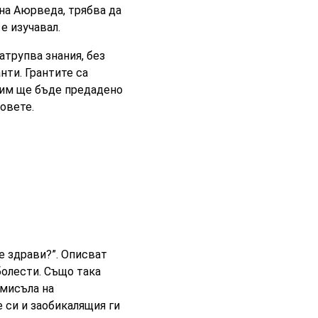
на Аюрведа, трябва да
 е изучавал.
атрупва знания, без
нти. Грантите са
о им ще бъде предадено
ковете.
е здрави?”. Описват
болести. Също така
смисъла на
 си и заобикалящия ги