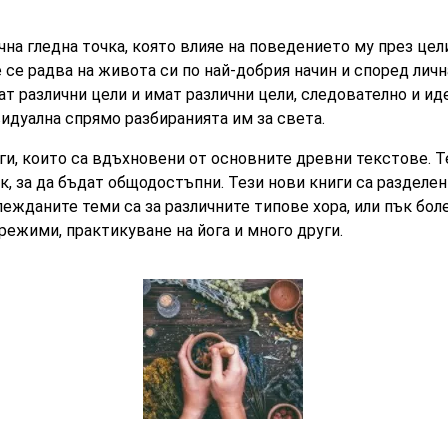
чна гледна точка, която влияе на поведението му през цел
 се радва на живота си по най-добрия начин и според личн
ат различни цели и имат различни цели, следователно и ид
идуална спрямо разбиранията им за света.
и, които са вдъхновени от основните древни текстове. Те
ик, за да бъдат общодостъпни. Тези нови книги са разделе
лежданите теми са за различните типове хора, или пък бол
режими, практикуване на йога и много други.