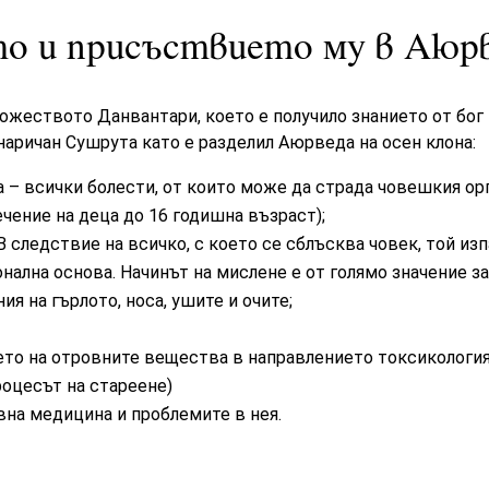
о и присъствието му в Аюр
ожеството Данвантари, което е получило знанието от бог
наричан Сушрута като е разделил Аюрведа на осен клона:
 – всички болести, от които може да страда човешкия о
ечение на деца до 16 годишна възраст)
;
 В следствие на всичко, с което се сблъсква човек, той из
нална основа. Начинът на мислене е от голямо значение за
ия на гърлото, носа, ушите и очите;
то на отровните вещества в направлението токсикологи
роцесът на стареене)
на медицина и проблемите в нея.