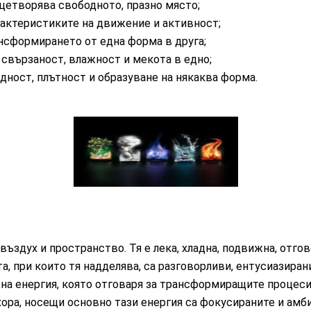
цетворява свободното, празно място;
рактеристиките на движение и активност;
нсформирането от една форма в друга;
 свързаност, влажност и мекота в едно;
идност, плътност и образуване на някаква форма.
въздух и пространство. Тя е лека, хладна, подвижна, отго
а, при които тя надделява, са разговорливи, ентусиазиран
вна енергия, която отговаря за трансформиращите процеси
хора, носещи основно тази енергия са фокусираните и амб