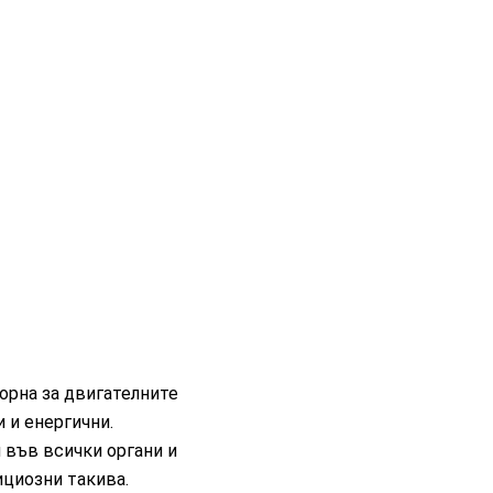
ворна за двигателните
и и енергични.
 във всички органи и
ициозни такива.