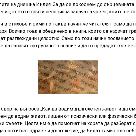
ите на днешна Индия. За да се докоснем до сърцевината 
зик, което е почти непосилна задача за човек, който не го
 в стихове и рими по такъв начин, че читателят само да н
ря. Всичко това е обединено в книги, които се наричат гра
дат разглеждани цялостно. Само по този начин посланиет
 е да запазят натрупаното знание и да го предадат във ве
говор на въпроса „Как да водим дълголетен живот и да см
ем да водим живот, лишен от психически или физически 
 съвети. Целта им е да помогнат на хората да разберат 
а постигнат здраве и дълголетие, да бъдат в мир със себе