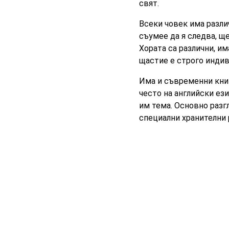
свят.
Всеки човек има разли
съумее да я следва, ще
Хората са различни, им
щастие е строго индив
Има и съвременни книг
често на английски ез
им тема. Основно разг
специални хранителни 