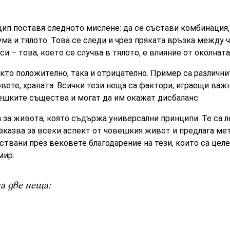
цип поставя следното мислене: да се състави комбинация,
ма и тялото. Това се следи и чрез пряката връзка между ч
и – това, което се случва в тялото, е влияние от околнат
кто положително, така и отрицателно. Пример са различни
ете, храната. Всички тези неща са фактори, играещи важн
ешките същества и могат да им окажат дисбаланс.
а за живота, която съдържа универсални принципи. Те са 
зказва за всеки аспект от човешкия живот и предлага мет
твани през вековете благодарение на тези, които са целе
мир.
а две неща: