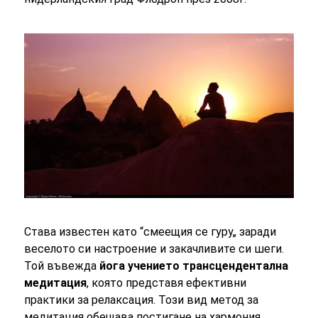
Става известен като “смеещия се гуру„ заради
веселото си настроение и закачливите си шеги.
Той въвежда
йога учението трансцендентална
медитация
, която представя ефективни
практики за релаксация. Този вид метод за
медитация обещава постигане на хармония