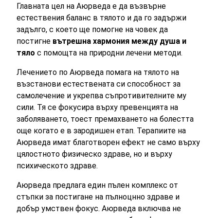
Главната цел на Аюрведа е да възвърне
естествения баланс в тялото и да го задържи
задълго, с което ще помогне на човек да
постигне
вътрешна хармония между душа и
тяло
с помощта на природни лечени методи.
Лечението по Аюрведа помага на тялото на
възстанови естествената си способност за
самолечение и укрепва съпротивителните му
сили. Тя се фокусира върху превенцията на
заболяването, тоест премахването на болестта
още когато е в зародишен етап. Терапиите на
Аюрведа имат благотворен ефект не само върху
цялостното физическо здраве, но и върху
психическото здраве.
Аюрведа предлага един пълен комплекс от
стъпки за постигане на пълноцнно здраве и
добър умствен фокус. Аюрведа включва не