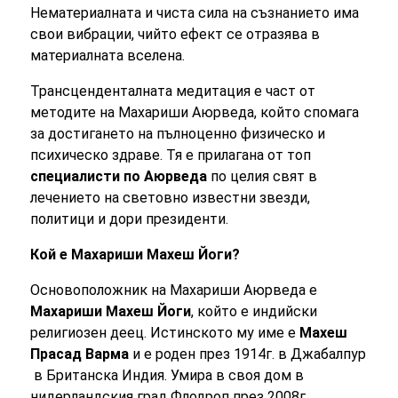
Нематериалната и чиста сила на съзнанието има
свои вибрации, чийто ефект се отразява в
материалната вселена.
Т
рансценденталната медитация е част от
методите на Махариши Аюрведа, който спомага
за достигането на пълноценно физическо и
психическо здраве. Тя е прилагана от топ
специалисти по Аюрведа
по целия свят в
лечението на световно известни звезди,
политици и дори президенти.
Кой е Махариши Махеш Йоги?
Основоположник на Махариши Аюрведа е
Махариши Махеш Йоги
, който е индийски
религиозен деец. Истинското му име е
Махеш
Прасад Варма
и е роден през 1914г. в Джабалпур
в Британска Индия.
Умира в своя дом в
нидерландския град Флодроп през 2008г.