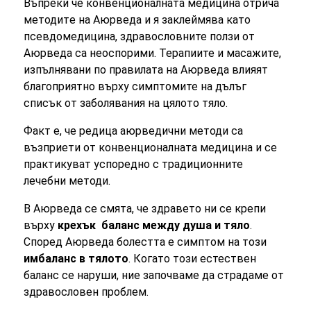
Въпреки че конвенционалната медицина отрича
методитe на Аюрведа и я заклеймява като
псевдомедицина, здравословните ползи от
Аюрведа са неоспорими. Терапиите и масажите,
изпълнявани по правилата на Аюрведа влияят
благоприятно върху симптомите на дълъг
списък от заболявания на цялото тяло.
Факт е, че редица аюрведични методи са
възприети от конвенционалната медицина и се
практикуват успоредно с традиционните
лечебни методи.
В Аюрведа се смята, че здравето ни се крепи
върху
крехък баланс между душа и тяло
.
Според Аюрведа болестта е симптом на този
имбаланс в тялото
. Когато този естествен
баланс се наруши, ние започваме да страдаме от
здравословен проблем.