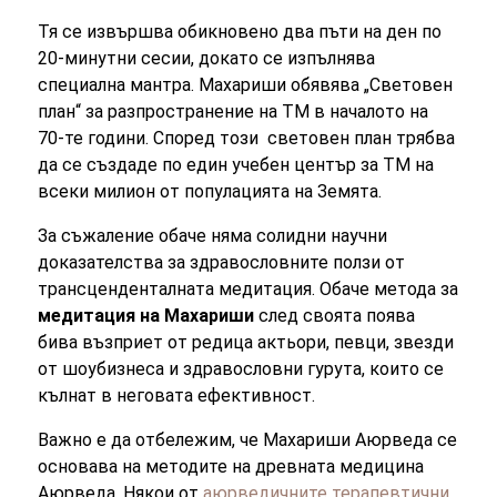
Тя се извършва обикновено два пъти на ден по
20-минутни сесии, докато се изпълнява
специална мантра. Махариши обявява „Световен
план“ за разпространение на ТМ в началото на
70-те години. Според този световен план трябва
да се създаде по един учебен център за ТМ на
всеки милион от популацията на Земята.
За съжаление обаче няма солидни научни
доказателства за здравословните ползи от
т
рансценденталната медитация.
Обаче метода за
медитация на Махариши
след своята поява
бива възприет от редица актьори, певци, звезди
от шоубизнеса и здравословни гурута, които се
кълнат в неговата ефективност.
Важно е да отбележим, че Махариши Аюрведа се
основава на методите на древната медицина
Аюрведа. Някои от
аюрведичните терапевтични