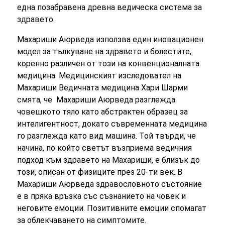
една позабравена древна ведическа система за
здравето.
Махариши Аюрведа използва един иновационен
модел за тълкуване на здравето и болестите,
коренно различен от този на конвенционалната
медицина. Медицинският изследовател на
Махариши Ведичната медицина Хари Шарми
смята, че Махариши Аюрведа разглежда
човешкото тяло като абстрактен образец за
интелигентност, докато съвременната медицина
го разглежда като вид машина. Той твърди, че
начина, по който светът възприема ведичния
подход към здравето на Махариши, е близък до
този, описан от физиците през 20-ти век.
В
Махариши Аюрведа здравословното състояние
е в пряка връзка със съзнанието на човек и
неговите емоции. Позитивните емоции спомагат
за облекчаването на симптомите.