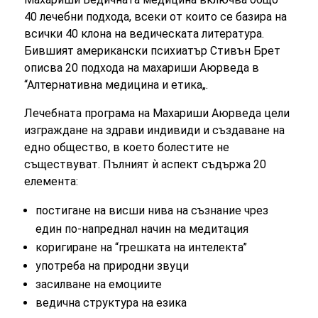
40 лечебни подхода, всеки от които се базира на
всички 40 клона на ведическата литература.
Бившият американски психиатър Стивън Брет
описва 20 подхода на махариши Аюрведа в
“Алтернативна медицина и етика„.
Лечебната програма на Махариши Аюрведа цели
изграждане на здрави индивиди и създаване на
едно общество, в което болестите не
съществуват. Пълният ѝ аспект съдържа 20
елемента:
постигане на висши нива на съзнание чрез
един по-напреднал начин на медитация
коригиране на “грешката на интелекта”
употреба на природни звуци
засилване на емоциите
ведична структура на езика