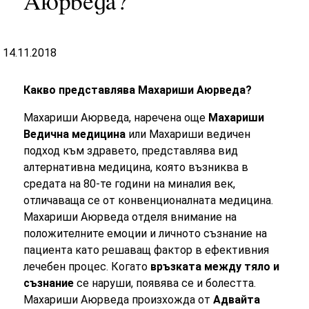
Аюрведа?
14.11.2018
Какво представлява Махариши Аюрведа?
Махариши Аюрведа, наречена още
Махариши
Ведична медицина
или Махариши ведичен
подход към здравето, представлява вид
алтернативна медицина, която възниква в
средата на 80-те години на миналия век,
отличаваща се от конвенционалната медицина.
Махариши Аюрведа отделя внимание на
положителните емоции и личното съзнание на
пациента като решаващ фактор в ефективния
лечебен процес. Когато
връзката между тяло и
съзнание
се наруши, появява се и болестта.
Махариши Аюрведа произхожда от
Адвайта