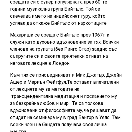
срещата си с супер популярната през 60-те
години музикална група Бийтълс. Той се
спечелва името на индийският гуру, който
успява да откаже Бийтълс от наркотиците.
Махариши се среща с Бийтълс през 1967г. и
служи като духовно вдъхновение за тях. Всички
членове на групата (без Ринго Стар) заедно със
съпругите си и своите приятелки отиват на
неговата лекция в Лондон.
Към тях се присъединяват и Мик Джагър, Джейн
Ашер и Мериън Фейтфул.Те остават впечатлени
от лекцията му за методите на
т
рансцендентална медитация и посланието му
за безкрайна любов и мир. Те са толкова
вдъхновени от философията му, че
решават да
отидат на семинара му в град Бангор в Уелс. Там
всеки член на бандата получава своя лична
мантра.