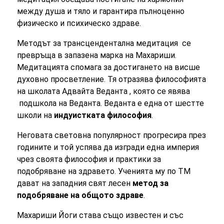
между душа и тяло и гарантира пълноценно
физическо и психическо здраве.
Методът за т
рансцендентална медитация
се
превръща в запазена марка на Махариши.
Медитацията спомага за достигането на висше
духовно просветление. Тя отразява философията
на школата
Адвайта Веданта , която се явява
подшкола на
Веданта
. Веданта е една от шестте
школи на
индуистката
философия
.
Неговата световна популярност прогресира през
годините и той успява да изгради една империя
чрез своята философия и практики за
подобряване на здравето. Ученията му по ТМ
дават на западния свят лесен
метод за
подобряване на общото здраве
.
Махариши Йоги става също известен и със