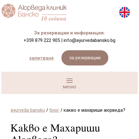
За резервации и информация:
+359 879 222 905
|
info@ayurvedabansko.bg
за резервации
запитване
ayurveda bansko
/
блог
/
какво е махариши аюрведа?
Какво е Махариши