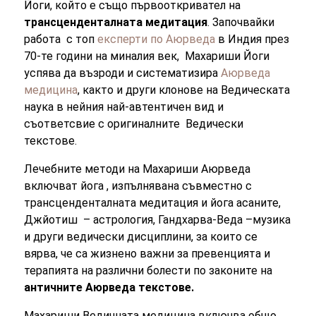
Йоги, който е също първооткривател на
т
рансценденталната медитация
.
Започвайки
работа с топ
експерти по Аюрведа
в Индия през
70-те години на миналия век, Махариши Йоги
успява да възроди и систематизира
Аюрведа
медицина
, както и други клонове на Ведическата
наука в нейния най-автентичен вид и
съответсвие с оригиналните Ведически
текстове.
Лечебните методи на Махариши Аюрведа
включват йога , изпълнявана съвместно с
трансценденталната медитация и йога асаните,
Джйотиш – астрология, Гандхарва-Веда –музика
и други ведически дисциплини, за които се
вярва, че са жизнено важни за превенцията и
терапията на различни болести по законите на
античните Аюрведа текстове.
Махариши Ведичната медицина включва общо