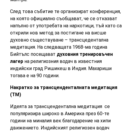
След това събитие те организират конференция,
на която официално съобщават, че се отказват
напълно от употребата на наркотици, тъй като са
открили нов метод за постигане на висше
духовно съществуване – трансцедентална
медитация. На следващата 1968-ма година
Бийтълс посещават
духовния тренировъчен
лагер
на религиозния водач в известния
индийски град Ришикеш в Индия.
Махариши
тогава е на 90 години.
Накратко за
т
рансценденталната медитация
(ТМ)
Идеята за т
рансцендентална медитация
се
популяризира широко в Америка през 60-те
години на миналия век благодарение на хипи
движението. Индийският религиозен водач