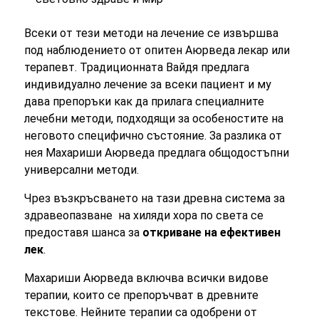
Всеки от тези методи на лечение се извършва
под наблюдението от опитен Аюрведа лекар или
терапевт. Традиционната Вайдя предлага
индивидуално лечение за всеки пациент и му
дава препоръки как да прилага специалните
лечебни методи, подходящи за особеностите на
неговото специфично състояние. За разлика от
нея Махариши Аюрведа предлага общодостъпни
универсални методи.
Чрез възкръсването на тази древна система за
здравеопазване на хиляди хора по света се
предоставя шанса за
откриване на ефективен
лек
.
Махариши Аюрведа включва всички видове
терапии, които се препоръчват в древните
текстове. Нейните терапии са одобрени от