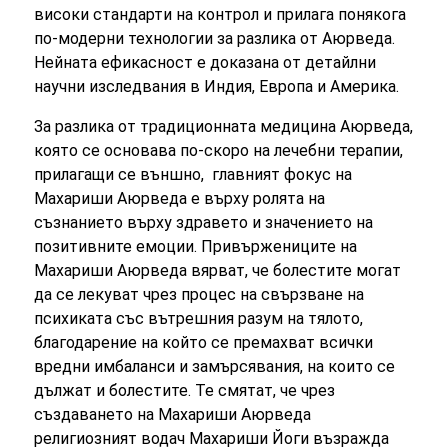
високи стандарти на контрол и прилага понякога
по-модерни технологии за разлика от Аюрведа.
Нейната ефикасност е доказана от детайлни
научни изследвания в Индия, Европа и Америка.
За разлика от традиционната медицина Аюрведа,
която се основава по-скоро на лечебни терапии,
прилагащи се външно, главният фокус на
Махариши Аюрведа е върху ролята на
съзнанието върху здравето и значението на
позитивните емоции. Привържениците на
Махариши Аюрведа вярват, че болестите могат
да се лекуват чрез процес на свързване на
психиката със вътрешния разум на тялото,
благодарение на който се премахват всички
вредни имбаланси и замърсявания, на които се
дължат и болестите. Те смятат, че чрез
създаването на Махариши Аюрведа
религиозният водач Махариши Йоги възражда