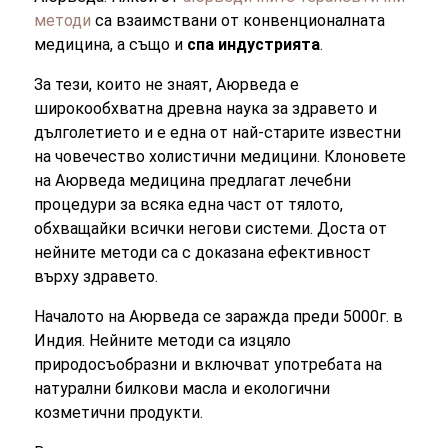
методи
са взаимствани от конвенционалната
медицина, а също и
спа индустрията
.
За тези, които не знаят, Аюрведа е
широкообхватна древна наука за здравето и
дълголетието и е една от най-старите известни
на човечество холистични медицини. Клоновете
на Аюрведа медицина предлагат лечебни
процедури за всяка една част от тялото,
обхващайки всички негови системи. Доста от
нейните методи са с доказана ефективност
върху здравето.
Началото на Аюрведа се заражда преди 5000г. в
Индия. Нейните методи са изцяло
природосъобразни и включват употребата на
натурални билкови масла и екологични
козметични продукти.