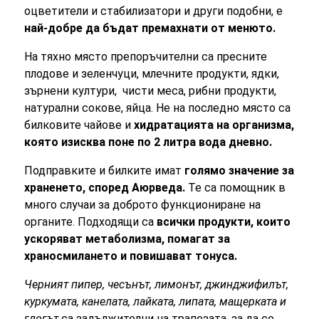
оцветители и стабилизатори и други подобни, е
най-добре да бъдат премахнати от менюто.
На тяхно място препоръчителни са пресните
плодове и зеленчуци, млечните продукти, ядки,
зърнени култури, чисти меса, рибни продукти,
натурални сокове, яйца. Не на последно място са
билковите чайове и
хидратацията на организма,
която изисква поне по 2 литра вода дневно.
Подправките и билките имат
голямо значение за
храненето, според Аюрведа.
Те са помощник в
много случаи за доброто функциониране на
органите. Подходящи са
всички продукти, които
ускоряват метаболизма, помагат за
храносмилането и повишават тонуса.
Черният пипер, чесънът, лимонът, джинджифилът,
куркумата, канелата, лайката, липата, мащерката и
глогът
са задължителни на трапезата, за да се