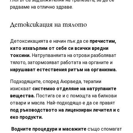
радваме на отлично здраве.
Детоксикация на тялото
Детоксикацията е начин пък да се
пречистим,
като изхвърлим от себе си всички вредни
токсини.
Натрупваняита на отрови разболяват
тялото, затормозяват работата на органите и
нарушават естествения ритъм на организма.
Подходящите, според Аюрведа, терапии
изискват
системно отделяне на натрупаните
вещества.
Постига се и с помощта на билкови
отвари и масла. Най-подходящо е да се правят
под ръководството на лицензиран лечител и с
еко продукти.
Водните процедури и масажите
също спомагат