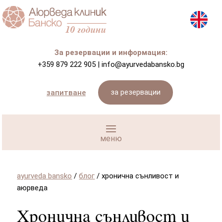
За резервации и информация:
+359 879 222 905
|
info@ayurvedabansko.bg
за резервации
запитване
ayurveda bansko
/
блог
/
хронична сънливост и
аюрведа
Хронична сънливост и