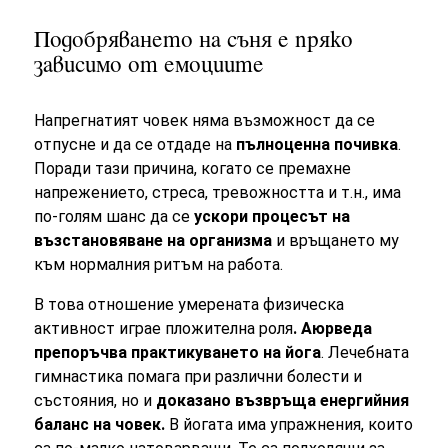
Подобряването на съня е пряко
зависимо от емоциите
Напрегнатият човек няма възможност да се
отпусне и да се отдаде на
пълноценна почивка
.
Поради тази причина, когато се премахне
напрежението, стреса, тревожността и т.н., има
по-голям шанс да се
ускори процесът на
възстановяване на организма
и връщането му
към нормалния ритъм на работа.
В това отношение умерената физическа
активност играе пложителна роля
.
Аюрведа
препоръчва практикуването на йога
. Лечебната
гимнастика помага при различни болести и
състояния, но и
доказано възвръща енергийния
баланс на човек.
В йогата има упражнения, които