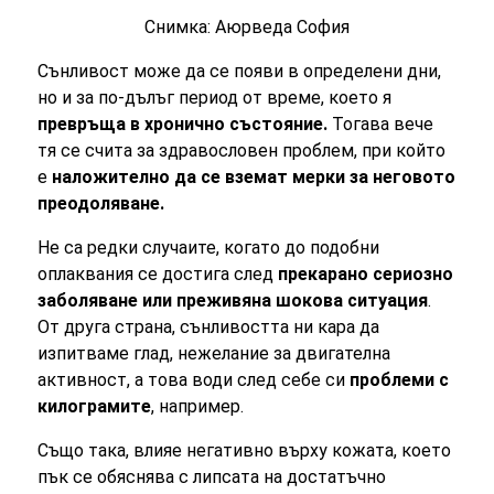
Снимка: Аюрведа София
Сънливост може да се появи в определени дни,
но и за по-дълъг период от време, което я
превръща в хронично състояние.
Тогава вече
тя се счита за здравословен проблем, при който
е
наложително да се вземат мерки за неговото
преодоляване.
Не са редки случаите, когато до подобни
оплаквания се достига след
прекарано сериозно
заболяване или преживяна шокова ситуация
.
От друга страна, сънливостта ни кара да
изпитваме глад, нежелание за двигателна
активност, а това води след себе си
проблеми с
килограмите
, например.
Също така, влияе негативно върху кожата, което
пък се обяснява с липсата на достатъчно