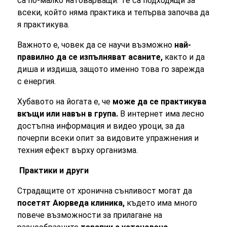
са по-малко натоварващи. Те са подходящи за
всеки, който няма практика и тепърва започва да
я практикува.
Важното е, човек да се научи възможно
най-
правилно да се изпълняват асаните,
както и да
диша и издиша, защото именно това го зарежда
с енергия.
Хубавото на йогата е, че
може да се практикува
вкъщи или навън в група.
В интернет има лесно
достъпна информация и видео уроци, за да
почерпи всеки опит за видовите упражнения и
техния ефект върху организма.
Практики и други
Страдащите от хронична сънливост могат да
посетят Аюрведа клиника,
където има много
повече възможности за прилагане на