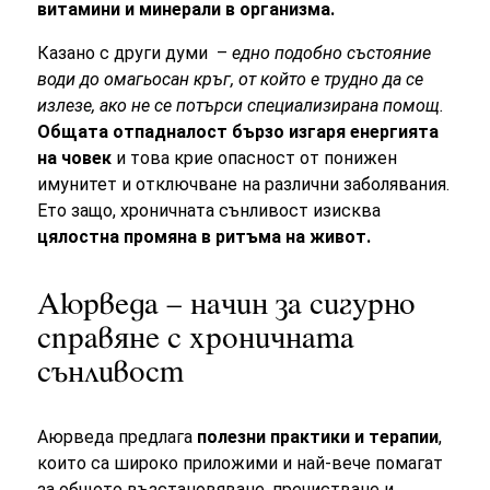
витамини и минерали в организма.
Казано с други думи –
едно подобно състояние
води до омагьосан кръг, от който е трудно да се
излезе, ако не се потърси специализирана помощ.
Общата отпадналост бързо изгаря енергията
на човек
и това крие опасност от понижен
имунитет и отключване на различни заболявания.
Ето защо, хроничната сънливост изисква
цялостна промяна в ритъма на живот.
Аюрведа – начин за сигурно
справяне с хроничната
сънливост
Аюрведа предлага
полезни практики и терапии
,
които са широко приложими и най-вече помагат
за общото възстановяване, пречистване и