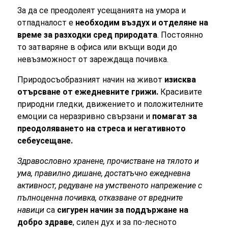
За да се преодолеят усещанията на умора и
отпадналост е
необходим въздух и отделяне на
време за разходки сред природата
. Постоянно
то затваряне в офиса или вкъщи води до
невъзможност от зареждаща почивка.
Природосъобразният начин на живот
изисква
отърсване от ежедневните грижи.
Красивите
природни гледки, движението и положителните
емоции са неразривно свързани и
помагат за
преодоляването на стреса и негативното
себеусещане.
Здравословно хранене, прочистване на тялото и
ума, правилно дишане, достатъчно ежедневна
активност, редуване на умственото напрежение с
пълноценна почивка, отказване от вредните
навици
са
сигурен начин за поддържане на
добро здраве
, силен дух и за по-лесното