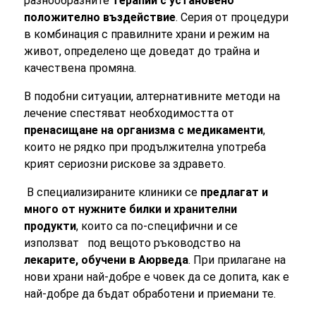
разнообразните
терапии с установено
положително въздействие
. Серия от процедури
в комбинация с правилните храни и режим на
живот, определено ще доведат до трайна и
качествена промяна.
В подобни ситуации, алтернативните методи на
лечение спестяват необходимостта от
пренасищане на организма с медикаменти
,
които не рядко при продължителна употреба
крият сериозни рискове за здравето.
В специализираните клиники се
предлагат и
много от нужните билки и хранителни
продукти
, които са по-специфични и се
използват под вещото ръководство на
лекарите, обучени в Аюрведа
. При прилагане на
нови храни най-добре е човек да се допита, как е
най-добре да бъдат обработени и приемани те.