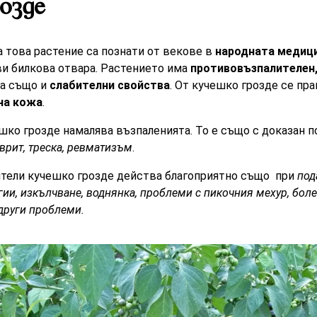
озде
 това растение са познати от векове в
народната медиц
ви билкова отвара. Растението има
противовъзпалителен,
ма също и
слабителни свойства
. От кучешко грозде се пр
на кожа
.
шко грозде намалява възпаленията. То е също с доказан 
еврит, треска, ревматизъм
.
ители кучешко грозде действа благоприятно също при
под
гии, изкълчване, воднянка, проблеми с пикочния мехур, бол
други проблеми.