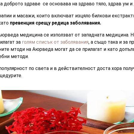
 доброто здраве се основава на здраво тяло, здрав ум и 
апии и масажи, които включват изцяло билкови екстракти.
 като
превенция срещу редица заболявания.
Аюрведа медицина се използват от западната медицина. Н
илагат за
голям списък от заболявания
, а също така и за 
ните мтоди на Аюрведа могат да се прилагат и като допъ
ебни методи.
популярност по света и в действителност доста хора полу
цедурите.