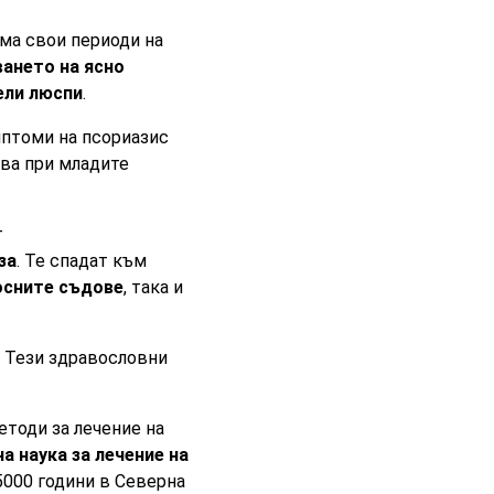
Има свои периоди на
ването на ясно
ели люспи
.
мптоми на псориазис
чва при младите
т
за
. Те спадат към
осните съдове
, така и
. Тези здравословни
етоди за лечение на
а наука за лечение на
5000 години в Северна