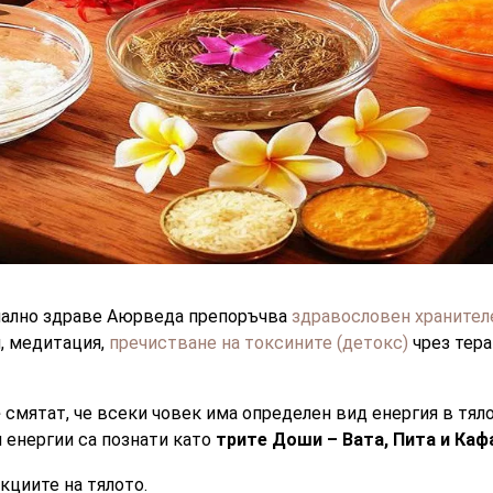
мално здраве Аюрведа препоръчва
здравословен храните
, медитация,
пречистване на токсините (детокс)
чрез тера
е
смятат, че всеки човек има определен вид енергия в тяло
и енергии са познати като
трите Доши – Вата, Пита и Каф
кциите на тялото.