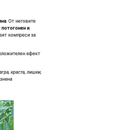
ина
. От неговите
 потогонен и
авят компреси за
положителен ефект
агра, краста, лишеи,
езнена