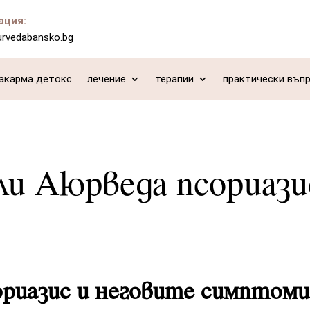
ация:
urvedabansko.bg
акарма детокс
лечение
терапии
практически въп
ли Аюрведа псориази
ориазис и неговите симптоми