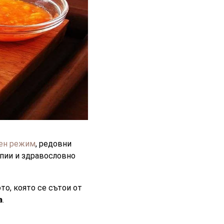
лен режим
, редовни
пии и здравословно
то, която се сътои от
а
.