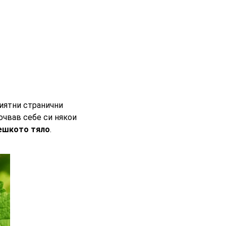
иятни странични
ючвав себе си някои
вешкото тяло
.