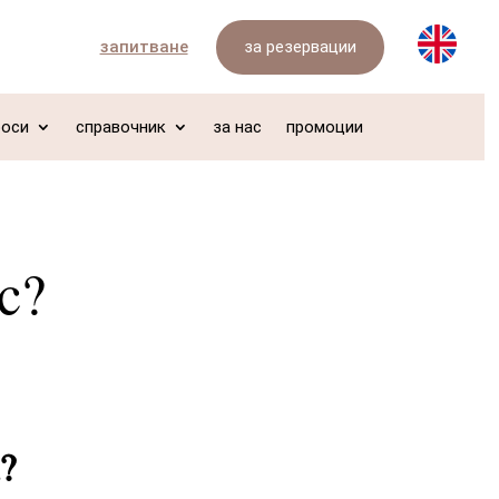
за резервации
запитване
роси
справочник
за нас
промоции
с?
?