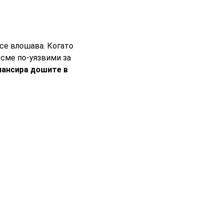
 се влошава. Когато
и сме по-уязвими за
лансира дошите в