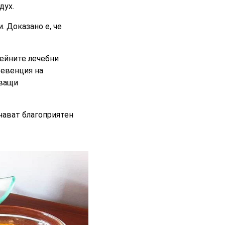
дух.
 Доказано е, че
ейните лечебни
превенция на
лващи
чават благоприятен