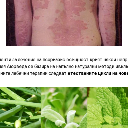
енти за лечение на псориазис всъщност крият някои непр
 нея Аюрведа се базира на напълно натурални методи ивкл
йните лебечни терапии следват
етествените цикли на чо