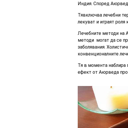
Индия. Според Аюрведа
Тявключва лечебни тер
лекуват и играят роля
Лечебните методи на 
методи могат да се пр
заболявания. Холистич
конвенционалните леч
Тя в момента наблира 
ефект от Аюрведа про