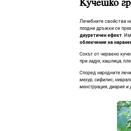
Кучешко гр
Лечебните свойства на
плодни дръжки се пра
диуретичен ефект
. И
облекчение на наране
Сокът от червено куче
при
задух, кашлица, пл
Според народните леч
мехур, сифилис
,
неврал
менструация, диария и 