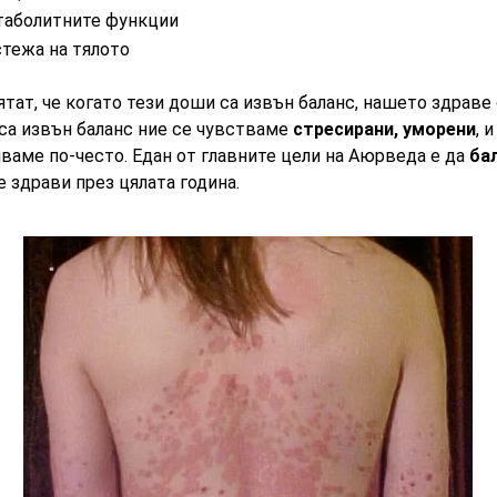
таболитните функции
стежа на тялото
тат, че когато тези доши са извън баланс, нашето здраве
 са извън баланс ние се чувстваме
стресирани, уморени
, 
яваме по-често. Едан от главните цели на Аюрведа е да
ба
ме здрави през цялата година.