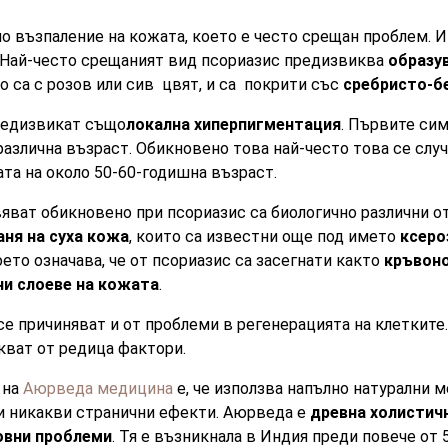
о възпаление на кожата, което е често срещан проблем. 
 Най-често срещаният вид псориазис предизвиква
образу
то са с розов или сив цвят, и са покрити със
сребристо-б
предизвикат също
локална хиперпигментация
. Първите си
 различна възраст. Обикновено това най-често това се слу
ата на около 50-60-годишна възраст.
вяват обикновено при псориазис са биологично различни о
ня на суха кожа
, които са известни още под името
ксеро
ето означава, че от псориазис са засегнати както
кръвон
и слоеве на кожата
.
се причиняват и от проблеми в регенерацията на клетките
кват от редица фактори.
 на
Аюрведа медицина
е, че използва напълно натурални м
и никакви странични ефекти. Аюрведа е
древна холистичн
овни проблеми
. Тя е възникнала в Индия преди повече от 