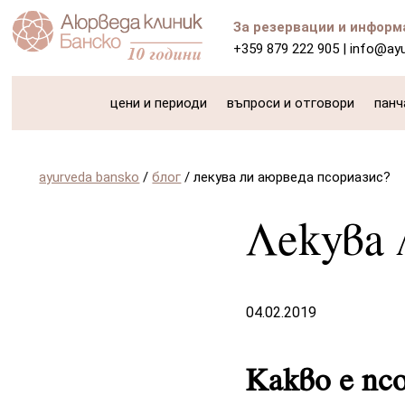
За резервации и информ
+359 879 222 905
|
info@ay
цени и периоди
въпроси и отговори
панч
ayurveda bansko
/
блог
/
лекува ли аюрведа псориазис?
Лекува 
04.02.2019
Какво е пс