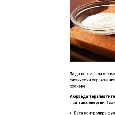
За да постигнем опти
физически упражнения
хранене.
Аюрведа терапевтит
три типа енергии
. Тез
Вата контролира фун