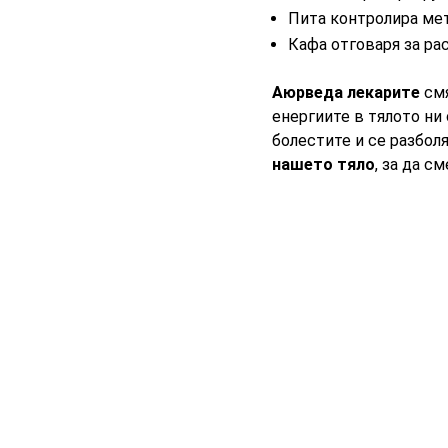
Пита контролира ме
Кафа отговаря за ра
Аюрведа лекарите
смя
енергиите в тялото ни
болестите и се разбол
нашето тяло
, за да с