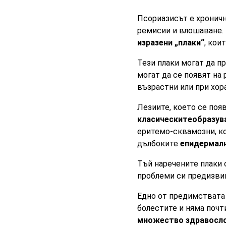
Псориазисът е хроничн
ремисии и влошаване.
изразени „плаки“
, кои
Тези плаки могат да 
могат да се появят на
възрастни или при хор
Лезиите, което се поя
класическитеобразува
еритемо-сквамозни, ко
дълбоките
епидермалн
Тъй наречените плаки 
проблеми си предизви
Едно от предимствата
болестите и няма почт
множество здравосл