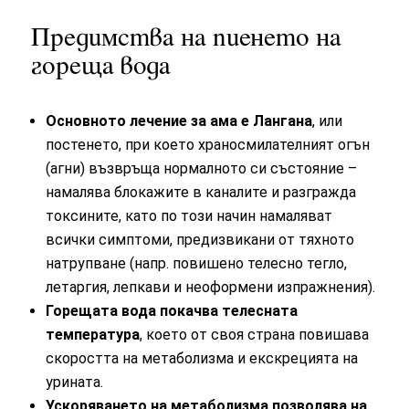
Предимства на пиенето на
гореща вода
Основното лечение за ама е Лангана
, или
постенето, при което храносмилателният огън
(агни) възвръща нормалното си състояние –
намалява блокажите в каналите и разгражда
токсините, като по този начин намаляват
всички симптоми, предизвикани от тяхното
натрупване (напр. повишено телесно тегло,
летаргия, лепкави и неоформени изпражнения).
Горещата вода покачва телесната
температура
, което от своя страна повишава
скоростта на метаболизма и екскрецията на
урината.
Ускоряването на метаболизма позволява на