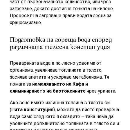
част от първоначалното количество, или чрез
загряване, докато достигне точката на кипене.
Процесът на загряване прави водата лесна за
храносмилане.
Подготовка на гореща вода според
различната телесна конституция
Преварената вода е по-лесно усвоима от
организма, увеличава топлината в тялото,
засилва апетита и ускорява метаболизма. Тя
помага за
намаляването на Кафа и
елиминирането на биотоксините
чрез урината.
Ако вече имате излишна топлина в тялото си
(
Пита конституция
), можете да пиете преварена
вода само след като я охладите – така няма да
увеличите допълнително топлината в тялото си и