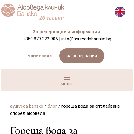
За резервации и информация:
+359 879 222 905
|
info@ayurvedabansko.bg
за резервации
запитване
ayurveda bansko
/
блог
/
гореща вода за отслабване
според aюрведа
Гореща вода за