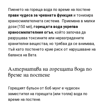
Пиенето на гореща вода по време на постене
прави чудеса за чревната функция
и тонизира
храносмилателната система. Приемана в малки
дози (150 мл),
горещата вода укрепва
храносмилателния огън
, който започва да
разрушава токсините или неразградените
хранителни вещества, но трябва да се внимава,
тъй като постенето крие риск от нарушаване на
баланса на Вата.
Алтернатива на горещата вода по
време на постене
Горещият бульон от боб мунг е чудесен
заместител на горещата (или топла) вода по
време на постене.