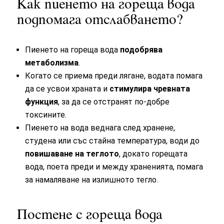
Как пиенето на гореща вода
подпомага отслабването?
Пиенето на гореща вода
подобрява
метаболизма
.
Когато се приема преди лягане, водата помага
да се усвои храната и
стимулира чревната
функция
, за да се отстранят по-добре
токсините.
Пиенето на вода веднага след хранене,
студена или със стайна температура, води до
повишаване на теглото
, докато горещата
вода, поета преди и между храненията, помага
за намаляване на излишното тегло.
Постене с гореща вода