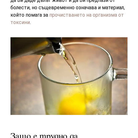
да Ви даде дълъг живот и да Ви предпази от
болести, но същевременно означава и материал,
който помага за
прочистването на организма от
токсини
.
Защо е трудно да