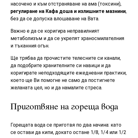
насочено и към отстраняване на aмa (токсини),
регулиране на Кафа доша и излишните мазнини
,
без да се допуска влошаване на Вата.
Важно е да се коригира неправилният
метаболизъм и да се укрепят храносмилателния
и тъканния огън.
Ще трябва да прочистите телесните си канали,
да подобрите хранителните си навици и да
коригирате неподходящите ежедневни практики,
което ще Ви помогне не само да постигнете
желаната цел, но и да намалите стреса.
Приготвяне на гореща вода
Горещата вода се приготвя по два начина: като
се остави да кипи, докато остане 1/8, 1/4 или 1/2