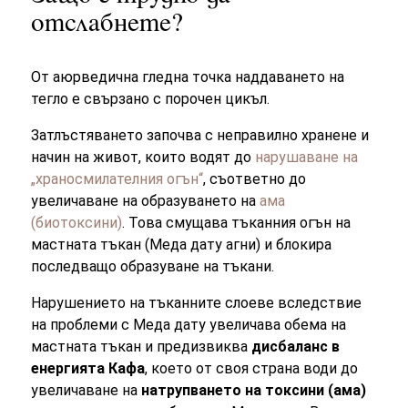
отслабнете?
От аюрведична гледна точка наддаването на
тегло е свързано с порочен цикъл.
Затлъстяването започва с неправилно хранене и
начин на живот, които водят до
нарушаване на
„храносмилателния огън“
, съответно до
увеличаване на образуването на
aмa
(биотоксини)
. Това смущава тъканния огън на
мастната тъкан (Меда дату агни) и блокира
последващо образуване на тъкани.
Нарушението на тъканните слоеве вследствие
на проблеми с Меда дату увеличава обема на
мастната тъкан и предизвиква
дисбаланс в
енергията Кафа
, което от своя страна води до
увеличаване на
натрупването на токсини (aмa)