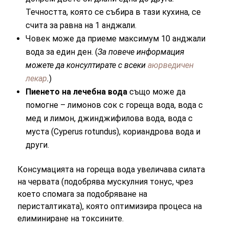
Течността, която се събира в тази кухина, се
счита за равна на 1 aнджали.
Човек може да приеме максимум 10 анджали
вода за един ден. (
За повече информация
можете да консултирате с всеки
аюрведичен
лекар
.
)
Пиенето на лечебна вода
също може да
помогне – лимонов сок с гореща вода, вода с
мед и лимон, джинджифилова вода, вода с
муста (Cyperus rotundus), кориандрова вода и
други.
Консумацията на гореща вода увеличава силата
на червата (подобрява мускулния тонус, чрез
което спомага за подобряване на
перисталтиката), която оптимизира процеса на
елиминиране на токсините.