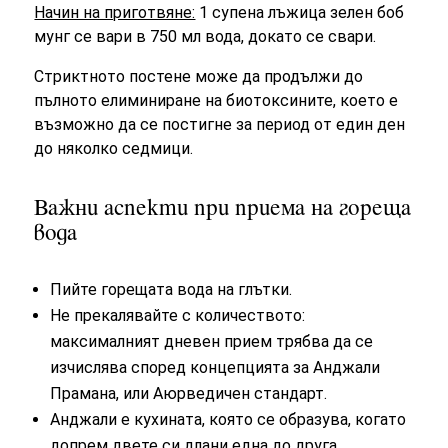
Начин на приготвяне:
1 супена лъжица зелен боб
мунг се вари в 750 мл вода, докато се свари.
Стриктното постене може да продължи до
пълното елиминиране на биотоксините, което е
възможно да се постигне за период от един ден
до няколко седмици.
Важни аспекти при приема на гореща
вода
Пийте горещата вода на глътки.
Не прекалявайте с количеството:
максималният дневен прием трябва да се
изчислява според концепцията за Aнджали
Прамана, или Аюрведичен стандарт.
Aнджали е кухината, която се образува, когато
допрем двете си длани една до друга.