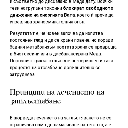
и съответно до дисбаланс в Меда дату. Всички
тези натрупани токсини
блокират свободното
движение на енергията Вата
, което ѝ пречи да
управлява храносмилателния огън.
Резултатът е, че човек започва да изпитва
постоянен глад и да се храни повече, но поради
бавния метаболизъм поетата храна се превръща
в биотоксини или в дисбалансирана Меда.
Порочният цикъл става все по-сериозен и така
процесът на отслабване допълнително се
затруднява.
Принципи на лечението на
затлъстяване
В аюрведа лечението на затлъстяването не се
ограничава само до намаляване на теглото, а е