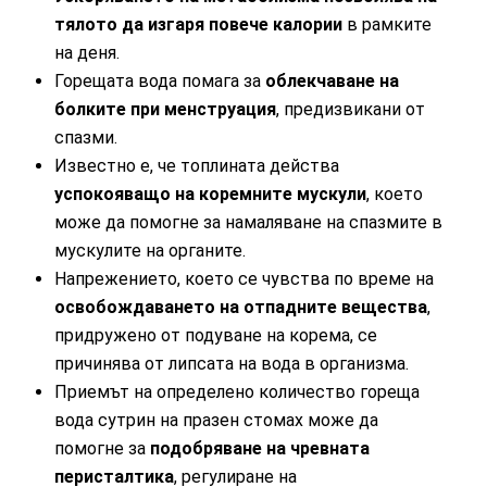
тялото да изгаря повече калории
в рамките
на деня.
Горещата вода помага за
облекчаване на
болките при менструация
, предизвикани от
спазми.
Известно е, че топлината действа
успокояващо на коремните мускули
, което
може да помогне за намаляване на спазмите в
мускулите на органите.
Напрежението, което се чувства по време на
освобождаването на отпадните вещества
,
придружено от подуване на корема, се
причинява от липсата на вода в организма.
Приемът на определено количество гореща
вода сутрин на празен стомах може да
помогне за
подобряване на чревната
перисталтика
, регулиране на