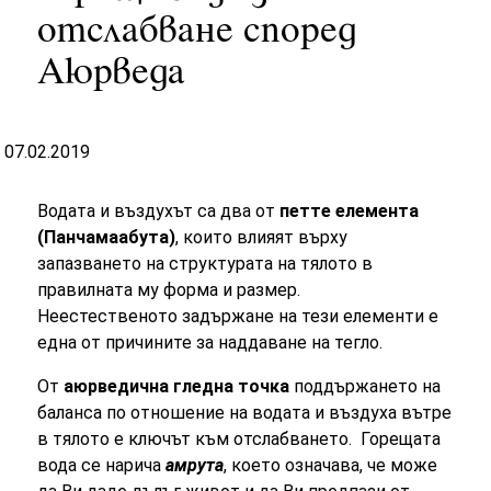
отслабване според
Aюрведа
07.02.2019
Водата и въздухът са два от
петте елемента
(Панчамаабута)
, които влияят върху
запазването на структурата на тялото в
правилната му форма и размер.
Неестественото задържане на тези елементи е
една от причините за наддаване на тегло.
От
аюрведична гледна точка
поддържането на
баланса по отношение на водата и въздуха вътре
в тялото е ключът към отслабването. Горещата
вода се нарича
амрута
, което означава, че може