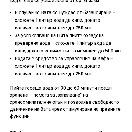
водата ще се усвои лесно от организма.
В случай че Вата се нуждае от балансиране –
сложете 1 литър вода да кипи, докато
количеството
намалее до 750 мл
.
За успокояване на Пита пийте охладена
преварена вода – сложете 1 литър вода да
кипи, докато количеството
намалее до 500 мл
.
Водата е средство за управление на Кафа –
сложете 1 литър вода да кипи, докато
количеството
намалее до 250 мл
.
Пийте гореща вода от 30 до 60 минути преди
хранене – помага за „запалване“ на
храносмилателния огън и позволява свободното
движение на Вата чрез стимулиране на чревните
функции.