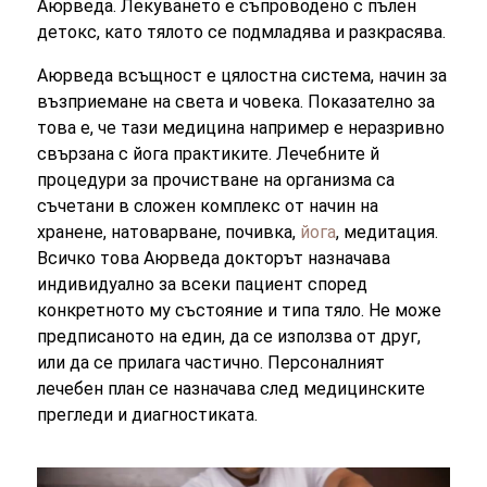
Аюрведа. Лекуването е съпроводено с пълен
детокс, като тялото се подмладява и разкрасява.
Аюрведа всъщност е цялостна система, начин за
възприемане на света и човека. Показателно за
това е, че тази медицина например е неразривно
свързана с йога практиките. Лечебните й
процедури за прочистване на организма са
съчетани в сложен комплекс от начин на
хранене, натоварване, почивка,
йога
, медитация.
Всичко това Аюрведа докторът назначава
индивидуално за всеки пациент според
конкретното му състояние и типа тяло. Не може
предписаното на един, да се използва от друг,
или да се прилага частично. Персоналният
лечебен план се назначава след медицинските
прегледи и диагностиката.