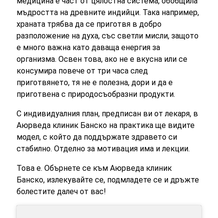
медицина е част от цялостна система, обобщила
мъдростта на древните индийци. Така например,
храната трябва да се приготвя в добро
разположение на духа, със светли мисли, защото
е много важна като даваща енергия за
организма. Освен това, ако не е вкусна или се
консумира повече от три часа след
приготвянето, тя не е полезна, дори и да е
приготвена с природосъобразни продукти.
С индивидуалния план, предписан ви от лекаря, в
Аюрведа клиник Банско на практика ще видите
модел, с който да поддържате здравето си
стабилно. Отделно за мотивация има и лекции.
Това е. Обърнете се към Аюрведа клиник
Банско, излекувайте се, подмладете се и дръжте
болестите далеч от вас!