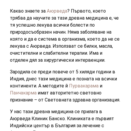
Какво знаете за
Аюрведа
? Първото, което
трябва да научите за тази древна медицина е, че
тя успешно лекува всички болести по
природосъобразен начин. Няма заболяване на
която и да е система в организма, което да не се
лекува с Аюрведа. Използват се билки, масла,
очистителни и слабителни терапии. Има и
отделен дял за хирургически интервенции.
Зародила се преди повече от 5 хиляди години в
Индия, днес тази медицина е позната на всички
континенти. А методите й
Пурвакарама
и
Панчакарма
имат авторитетно световно
признание – от Световната здравна организация.
У нас тази древна медицина се прилага в
Аюрведа Клиник Банско. Клиниката е първият
Индийски център в България за лечение с