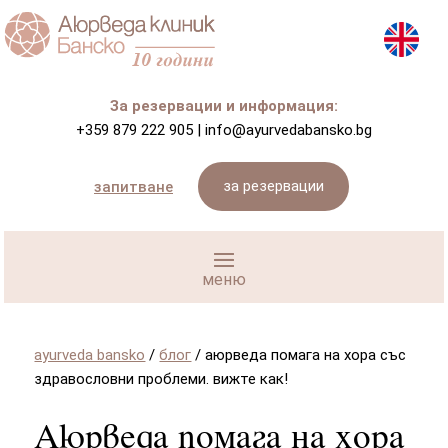
За резервации и информация:
+359 879 222 905
|
info@ayurvedabansko.bg
за резервации
запитване
ayurveda bansko
/
блог
/
аюрведа помага на хора със
здравословни проблеми. вижте как!
Аюрведа помага на хора