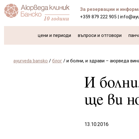
За резервации и информ
+359 879 222 905
|
info@ay
цени и периоди
въпроси и отговори
панч
ayurveda bansko
/
блог
/
и болни, и здрави – аюрведа вин
И болни
ще ви н
13.10.2016