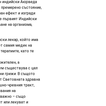
ан индийски Аюрведа
и премерено състояние,
зан ефект и изгради
 е първият Индийски
ане на организма
,
ски лекар, който има
от самия медик на
ерапиите, като те
жителен, а
ум съществува с цел
ни грижи. В същото
от Световната здравна
шно-чревния тракт,
явания на
о важно – също
ят или лекуват и