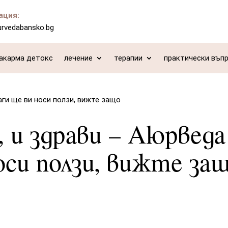
ация:
urvedabansko.bg
акарма детокс
лечение
терапии
практически въп
аги ще ви носи ползи, вижте защо
, и здрави – Аюрведа
оси ползи, вижте за