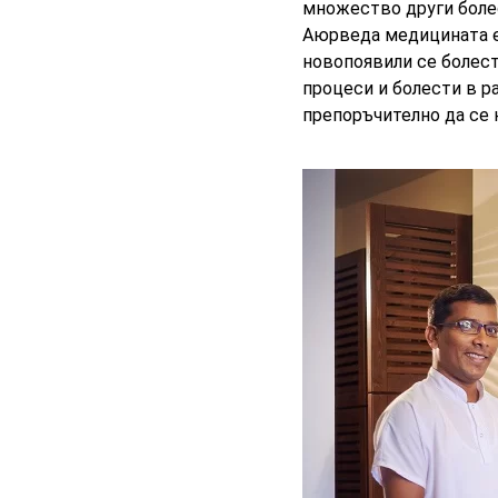
множество други боле
Аюрведа медицината е 
новопоявили се болест
процеси и болести в ра
препоръчително да се 