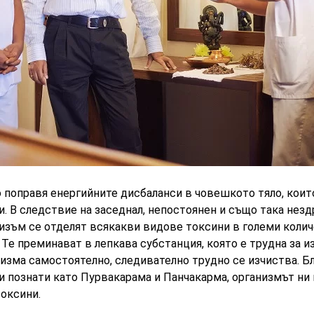
 поправя енергийните дисбаланси в човешкото тяло, коит
. В следствие на заседнал, непостоянен и също така незд
изъм се отделят всякакви видове токсини в големи количес
 Те преминават в лепкава субстанция, която е трудна за 
изма самостоятелно, следивателно трудно се изчиства. Б
 познати като Пурвакарама и Панчакарма, организмът ни 
оксини.