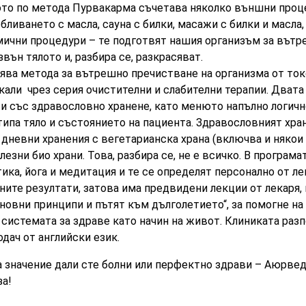
ото по метода
Пурвакарма
съчетава няколко външни проц
бливането с масла, сауна с билки, масажи с билки и масла
мични процедури – те подготвят нашия организъм за вътр
вън тялото и, разбира се, разкрасяват.
ва метода за вътрешно пречистване на организма от ток
кали чрез серия очистителни и слабителни терапии. Двата
 и със здравословно хранене, като менюто напълно логич
ипа тяло и състоянието на пациента. Здравословният хр
 дневни хранения с вегетарианска храна (включва и някои
езни био храни. Това, разбира се, не е всичко. В програм
ка, йога и медитация и те се определят персонално от лек
ните резултати, затова има предвидени лекции от лекаря, 
новни принципи и пътят към дълголетието“, за помогне на
системата за здраве като начин на живот. Клиниката разп
дач от английски език.
а значение дали сте болни или перфектно здрави – Аюрве
за!