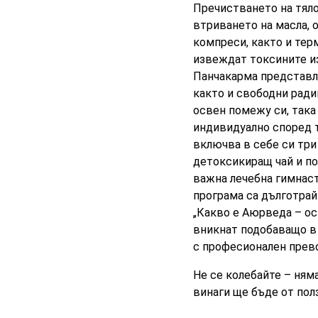
Пречистването на тял
втриването на масла, о
компреси, както и тер
извеждат токсините из
Панчакарма представля
както и свободни ради
освен помежу си, така
индивидуално според т
включва в себе си три
детоксикиращ чай и пол
важна лечебна гимнасти
програма са дълготрай
„Какво е Аюрведа – ос
вникнат подобаващо в 
с професионален прево
Не се колебайте – ням
винаги ще бъде от пол