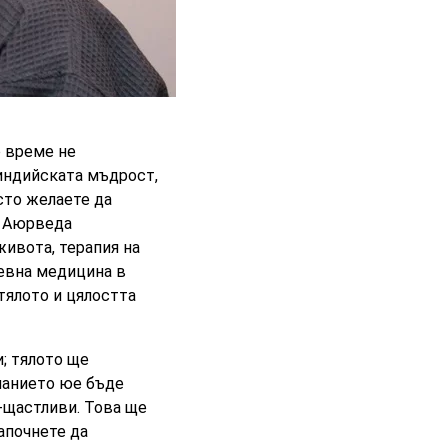
о време не
 индийската мъдрост,
сто желаете да
, Аюрведа
ивота, терапия на
ревна медицина в
тялото и цялостта
; тялото ще
знанието юе бъде
о-щастливи. Това ще
апочнете да