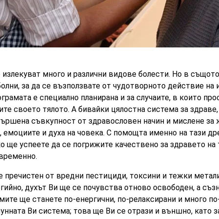
е излекуват много и различни видове болести. Но в същот
болни, за да се възползвате от чудотворното действие на
грамата е специално планирана и за случаите, в които про
ите своето тялото. А бивайки цялостна система за здраве
ършена съвкупност от здравословен начин и мислене за ж
а, емоциите и духа на човека. С помощта именно на тази д
 ще успеете да се погрижите качествено за здравето на 
овременно.
 пречистен от вредни пестициди, токсини и тежки метали
гийно, духът Ви ще се почувства отново освободен, а съ
амите ще станете по-енергични, по-релаксирани и много п
унната Ви система; това ще Ви се отрази и външно, като з