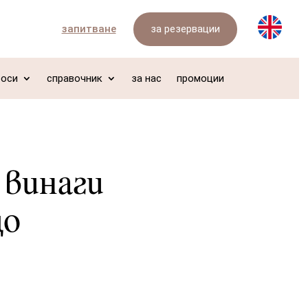
за резервации
запитване
роси
справочник
за нас
промоции
 винаги
що