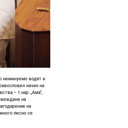
о неминуемо водят и
равословен начин на
тва – т.нар. „Ама“,
извеждане на
лагодарение на
много лесно се