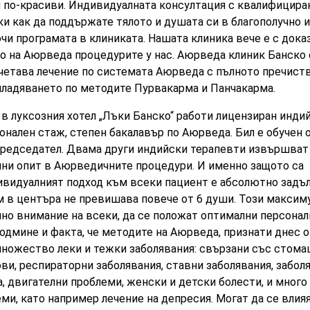
и по-красиви. Индивидуалната консултация с квалифицир
ки как да поддържате тялото и душата си в благополучно 
чи програмата в клиниката. Нашата клиника вече е с дока
о на Аюрведа процедурите у нас. Аюрведа клиник Банско
ъчетава лечение по системата Аюрведа с пълното
пречиств
младяването по методите Пурвакарма и Панчакарма.
 в луксозния хотел „Лъки Банско“ работи лицензиран индий
онален стаж, степен бакалавър по Аюрведа. Бил е обучен 
редседател. Двама други индийски терапевти извършват т
ини опит в Аюрведичните процедури. И именно защото са
ивидуалният подход към всеки пациент е абсолютно задъл
 в центъра не превишава повече от 6 души. Този максим
но внимание на всеки, да се положат оптимални персонал
одмине и факта, че методите на Аюрведа, признати днес 
множество леки и тежки заболявания: свързани със стома
ви, респираторни заболявания, ставни заболявания, забол
, двигателни проблеми, женски и детски болести, и мног
еми, като например
лечение на депресия
. Могат да се влия