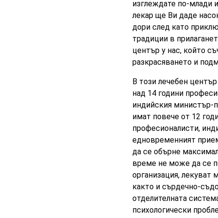
изглеждате по-млади 
лекар ще Ви даде насо
дори след като приклю
традиции в прилаганет
център у нас, който с
разкрасяването и под
В този лечебен център
над 14 години професи
индийския министър-п
имат повече от 12 год
професионалисти, инд
едновременният прием
да се обърне максимал
време не може да се п
организация, лекуват 
както и сърдечно-съдо
отделителната система
психологически пробл