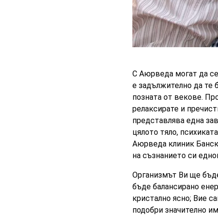
С
Аюрведа
могат да с
е задължително да те 
позната от векове. Про
релаксирате и пречист
представлява една зав
цялото тяло, психикат
Аюрведа клиник Банско
на съзнанието си едн
Организмът Ви ще бъде
бъде балансирано енер
кристално ясно; Вие с
подобри значително им