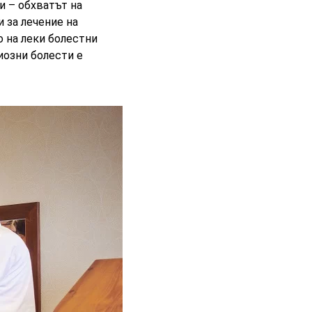
и
– обхватът на
 за лечение на
о на леки болестни
иозни болести е