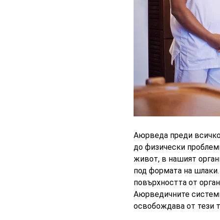
Аюрведа преди всичко
до физически проблеми
живот, в нашият орган
под формата на шлаки.
повърхността от орган
Аюрведичните системи
освобождава от тези т