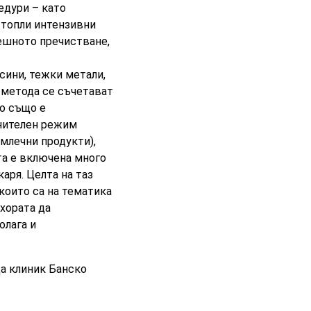
едури – като
, топли интензивни
ешното пречистване,
сини, тежки метали,
 метода се съчетават
но също е
анителен режим
 млечни продукти),
ата е включена много
аря. Целта на таз
които са на тематика
 хората да
олага и
да клиник Банско