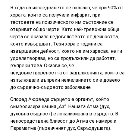
В хода на изследването се оказало, че при 90% от
хората, които са получили инфаркт, при
тестовете на психическото им състояние се
откриват общо черти. Като най-тревожна обща
черта се оказало недоволството от дейността,
която извършват. Тези хора с години са
извършвали дейност, която не им харесва, не ги
удовлетворява, но са продължили да работят,
въпреки това. Оказва се, че
неудовлетвореността от задълженията, които са
изпълнявали въпреки нежеланието си е довело
до сърдечно-съдовото заболяване.
Според Аюрведа сърцето е органът, който
символизира нашия „Аз”. Нашата Атма (дух,
духовна същност) е локализирана в сърцето. В
непосредствена близост до Атма се намира и
Параматма (първичният дух, Свръхдушата).