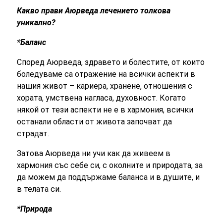
Какво прави Аюрведа лечението толкова
уникално?
*Баланс
Според Аюрведа, здравето и болестите, от които
боледуваме са отражение на всички аспекти в
нашия живот – кариера, хранене, отношения с
хората, умствена нагласа, духовност. Когато
някой от тези аспекти не е в хармония, всички
останали области от живота започват да
страдат.
Затова Аюрведа ни учи как да живеем в
хармония със себе си, с околните и природата, за
да можем да поддържаме баланса и в душите, и
в телата си.
*Природа