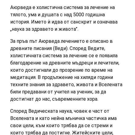
Аюрведа е холистична система за лечение на
тялото, ума и душата с над 5000 годишна
история. Името ѝ идва от санскрит и означава
„наука за здравето и живота”.
За пръв път Аюрведа лечението е описано в
древните писания (Веди). Според Ведите,
холистичната система за лечение се е появила
благодарение на древните мъдреци и лечители,
които достигнали до прозрение по време на
медитация. В продължение на хиляди години
техните знания за здравето, живота и Вселената
били предавани от учител на ученик, за да
достигнат до нас, съвременните хора.
Според Ведическата наука, човек е част от
Вселената и като нейна мъничка частичка има
свои цели, към които трябва да се стреми и
които трябва да постигне. Житейските цели,