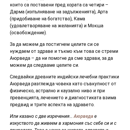
които са поставени пред хората са четири –
Дарма (изпълняване на задълженията), Арта
(придобиване на богатство), Кама
(удовлетворяване на желанията) и Мокша
(освобождение).
За да можем да постигнем целите си се
нуждаем от здраве и тъкмо към това се стреми
Аюрведа – да ни помогне да сме здрави, за да
можем да следваме целите си.
Следвайки древните индийски лечебни практики
Аюрведа разглежда човека като съвкупност от
физическо, астрално и каузално ниво и при
превенцията, лечението и диагностиката взима
предвид и трите аспекта на здравето.
Или казано с две изречения…
Аюрведа
е
изкуството да живеем в хармония със себе си и с