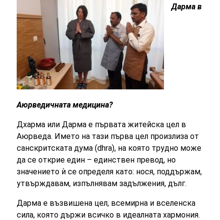
Дарма в
Аюрведичната медицина?
Дхарма или Дарма е първата житейска цел в
Аюрведа. Името на тази първа цел произлиза от
санскритската дума (dhra), на която трудно може
да се открие един – единствен превод, но
значението ѝ се определя като: нося, поддържам,
утвърждавам, изпълнявам задължения, дълг.
Дарма е възвишена цел, всемирна и вселенска
сила, която държи всичко в идеалната хармония.