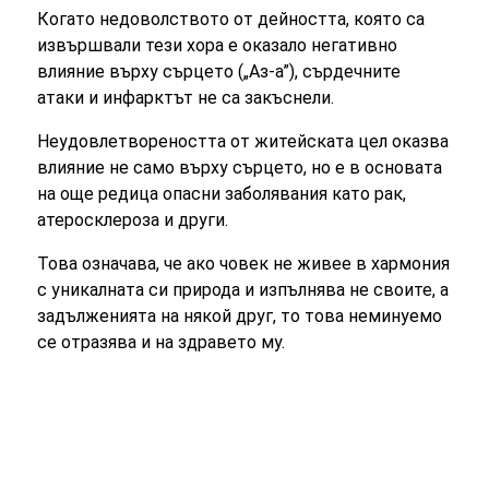
Когато недоволството от дейността, която са
извършвали тези хора е оказало негативно
влияние върху сърцето („Аз-а”), сърдечните
атаки и инфарктът не са закъснели.
Неудовлетвореността от житейската цел оказва
влияние не само върху сърцето, но е в основата
на още редица опасни заболявания като рак,
атеросклероза и други.
Това означава, че ако човек не живее в хармония
с уникалната си природа и изпълнява не своите, а
задълженията на някой друг, то това неминуемо
се отразява и на здравето му.