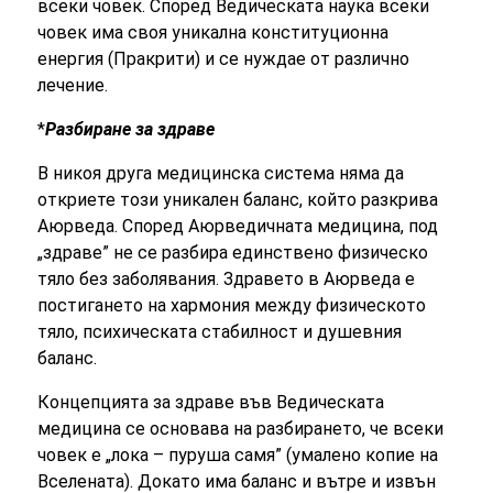
всеки човек. Според Ведическата наука всеки
човек има своя уникална конституционна
енергия (Пракрити) и се нуждае от различно
лечение.
*
Разбиране за здраве
В никоя друга медицинска система няма да
откриете този уникален баланс, който разкрива
Аюрведа. Според Аюрведичната медицина, под
„здраве” не се разбира единствено физическо
тяло без заболявания. Здравето в Аюрведа е
постигането на хармония между физическото
тяло, психическата стабилност и душевния
баланс.
Концепцията за здраве във Ведическата
медицина се основава на разбирането, че всеки
човек е „лока – пуруша самя” (умалено копие на
Вселената). Докато има баланс и вътре и извън