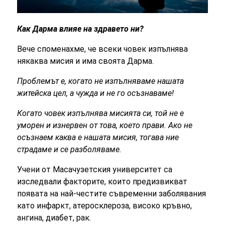
Как Дарма влияе на здравето ни?
Вече споменахме, че всеки човек изпълнява
някаква мисия и има своята Дарма.
Проблемът е, когато не изпълняваме нашата
житейска цел, а чужда и не го осъзнаваме!
Когато човек изпълнява мисията си, той не е
уморен и изнервен от това, което прави. Ако не
осъзнаем каква е нашата мисия, тогава ние
страдаме и се разболяваме.
Учени от Масачузетския университет са
изследвали факторите, които предизвикват
появата на най-честите съвременни заболявания
като инфаркт, атеросклероза, високо кръвно,
ангина, диабет, рак.