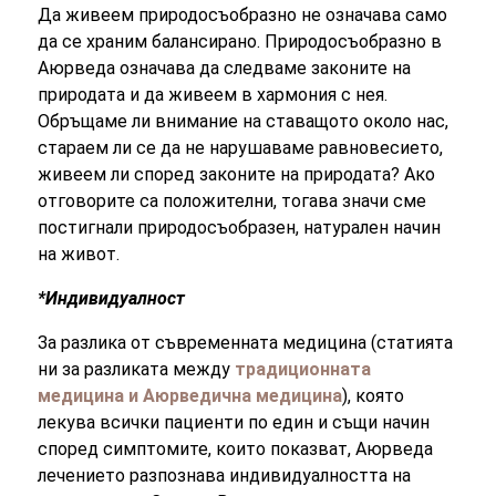
Да живеем природосъобразно не означава само
да се храним балансирано. Природосъобразно в
Аюрведа означава да следваме законите на
природата и да живеем в хармония с нея.
Обръщаме ли внимание на ставащото около нас,
стараем ли се да не нарушаваме равновесието,
живеем ли според законите на природата? Ако
отговорите са положителни, тогава значи сме
постигнали природосъобразен, натурален начин
на живот.
*Индивидуалност
За разлика от съвременната медицина (статията
ни за разликата между
традиционната
медицина и Аюрведична медицина
), която
лекува всички пациенти по един и същи начин
според симптомите, които показват, Аюрведа
лечението разпознава индивидуалността на