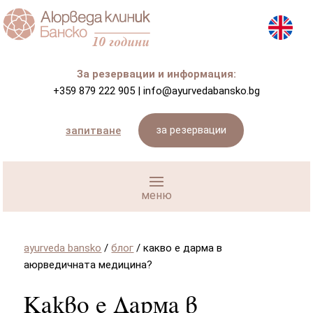
За резервации и информация:
+359 879 222 905
|
info@ayurvedabansko.bg
за резервации
запитване
ayurveda bansko
/
блог
/
какво е дарма в
аюрведичната медицина?
Какво е Дарма в