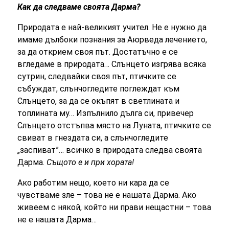
Как да следваме своята Дарма?
Природата е най-великият учител. Не е нужно да
имаме дълбоки познания за Аюрведа лечението,
за да открием своя път. Достатъчно е се
вгледаме в природата… Слънцето изгрява всяка
сутрин, следвайки своя път, птичките се
събуждат, слънчогледите поглеждат към
Слънцето, за да се окъпят в светлината и
топлината му… Изпълнило дълга си, привечер
Слънцето отстъпва място на Луната, птичките се
свиват в гнездата си, а слънчогледите
„заспиват”… всичко в природата следва своята
Дарма.
Същото е и при хората!
Ако работим нещо, което ни кара да се
чувстваме зле – това не е нашата Дарма. Ако
живеем с някой, който ни прави нещастни – това
не е нашата Дарма…