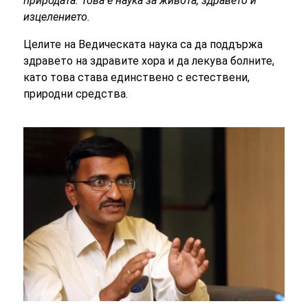
природата. Това е наука за живота, здравето и
изцелението.
Целите на Ведическата наука са да поддържа
здравето на здравите хора и да лекува болните,
като това става единствено с естествени,
природни средства.