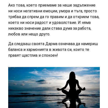
Ако това, което приемаме за наше задължение
ни носи негативни емоции, умора и тъга, просто
трябва да спрем да го правим и да открием това,
което ни носи радост и удоволствие. И няма
никакво значение дали става дума за работа,
любов или нещо друго.
Да следваш своята Дарма означава да намериш
баланса и хармонията в живота си, които те
правят щастлив и спокоен!