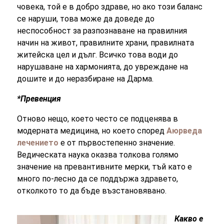
човека, той е в добро здраве, но ако този баланс
се наруши, това може да доведе до
неспособност за разпознаване на правилния
начин на живот, правилните храни, правилната
житейска цел и дълг. Всичко това води до
нарушаване на хармонията, до увреждане на
дошите и до неразбиране на Дарма.
*Превенция
Отново нещо, което често се подценява в
модерната медицина, но което според
Аюрведа
лечението
е от първостепенно значение.
Ведическата наука оказва толкова голямо
значение на превантивните мерки, тъй като е
много по-лесно да се поддържа здравето,
отколкото то да бъде възстановявано.
Какво е