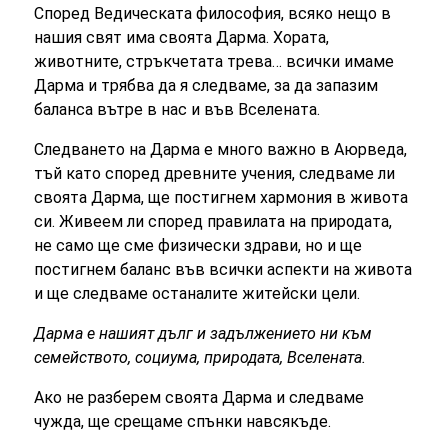
Според Ведическата философия, всяко нещо в
нашия свят има своята Дарма. Хората,
животните, стръкчетата трева… всички имаме
Дарма и трябва да я следваме, за да запазим
баланса вътре в нас и във Вселената.
Следването на Дарма е много важно в Аюрведа,
тъй като според древните учения, следваме ли
своята Дарма, ще постигнем хармония в живота
си. Живеем ли според правилата на природата,
не само ще сме физически здрави, но и ще
постигнем баланс във всички аспекти на живота
и ще следваме останалите житейски цели.
Дарма е нашият дълг и задължението ни към
семейството, социума, природата, Вселената.
Ако не разберем своята Дарма и следваме
чужда, ще срещаме спънки навсякъде.