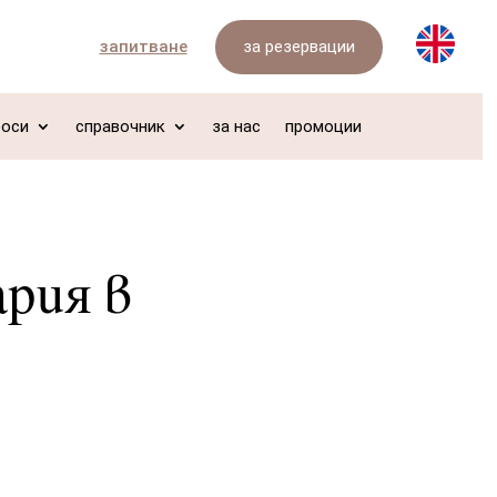
за резервации
запитване
роси
справочник
за нас
промоции
рия в