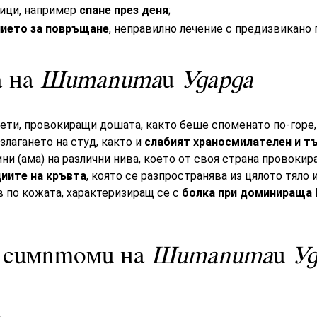
ици, например
спане през деня
;
нието за повръщане
, неправилно лечение с предизвикано 
а на
Шитапита
и
Ударда
ети, провокиращи дошата, както беше споменато по-горе,
злагането на студ, както и
слабият храносмилателен и т
ни (ама) на различни нива, което от своя страна провокир
иите на кръвта
, която се разпространява из цялото тяло
 по кожата, характеризиращ се с
болка при доминираща
и симптоми на
Шитапита
и
Уд