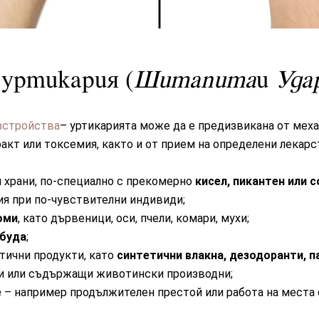
 уртикария (
Шитапита
и
Уда
зстройства
– уртикарията може да е предизвикана от мех
акт или токсемия, както и от прием на определени лекарс
 храни, по-специално с прекомерно
кисел, пикантен или с
ия при по-чувствителни индивиди;
оми
, като дървеници, оси, пчели, комари, мухи;
буда
;
тични продукти, като
синтетични влакна, дезодоранти, 
и или съдържащи животински производни;
е
– например продължителен престой или работа на места 