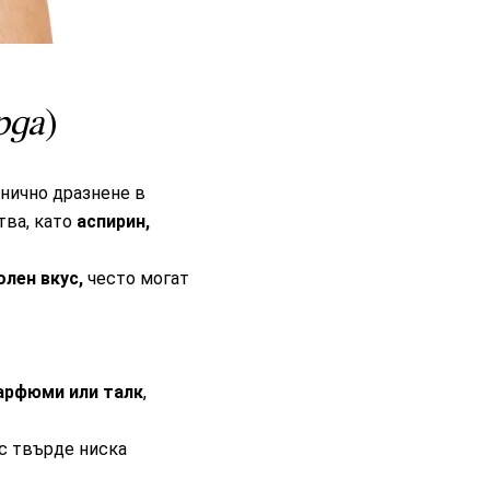
рда
)
анично дразнене в
тва, като
аспирин,
олен вкус,
често могат
парфюми или талк
,
с твърде ниска