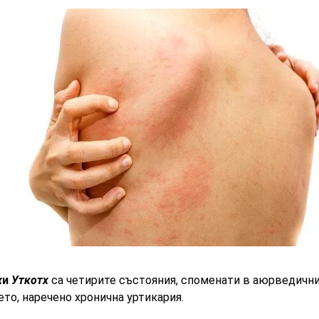
х
и
Уткотх
са четирите състояния, споменати в аюрведични
то, наречено хронична уртикария.