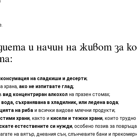
)
.
диета и начин на живот за к
та:
 консумация на сладкиши и десерти
;
а храна,
ако не изпитвате глад
;
ъв
вид концентриран алкохол
на празен стомах;
 вода, съхранявана в хладилник, или ледена вода
;
цията на риба
и всички видове млечни продукти;
стими храни
, както и
кисели и тежки храни
, които трудно
скате естествените си нужди
, особено позив за повръща
агате на вятър, дневния сън, слънчевите бани и прекомерн