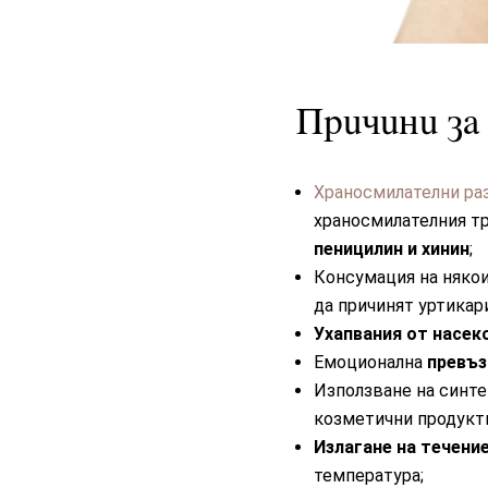
Причини за
Храносмилателни ра
храносмилателния тр
пеницилин и хинин
;
Консумация на някои
да причинят уртикар
Ухапвания от насек
Емоционална
превъз
Използване на синте
козметични продукт
Излагане на течени
температура;