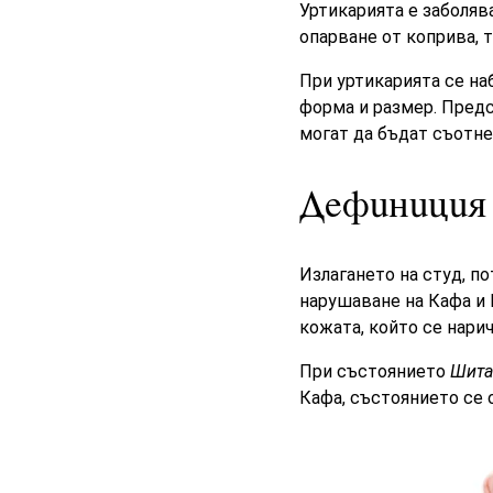
Уртикарията е заболяв
опарване от коприва, 
При уртикарията се н
форма и размер. Пред
могат да бъдат съотн
Дефиниция
Излагането на студ, п
нарушаване на Кафа и 
кожата, който се нари
При състоянието
Шита
Кафа, състоянието се