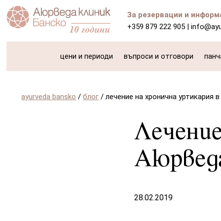
За резервации и информ
+359 879 222 905
|
info@ay
цени и периоди
въпроси и отговори
панч
ayurveda bansko
/
блог
/
лечение на хронична уртикария 
Лечение
Аюрвед
28.02.2019