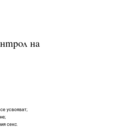
онтрол на
 се усвояват;
не;
ия секс.