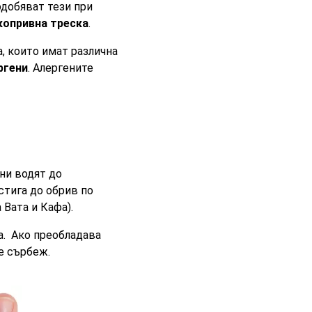
одобяват тези при
копривна треска
.
, които имат различна
ргени
. Алергените
ни водят до
стига до обрив по
 Вата и Кафа).
а. Ако преобладава
е сърбеж.