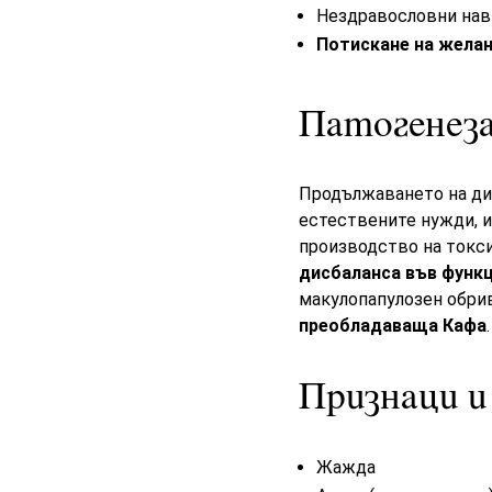
Нездравословни нав
Потискане на жела
Патогенез
Продължаването на ди
естествените нужди, и
производство на токси
дисбаланса във функц
макулопапулозен обрив
преобладаваща Кафа
.
Признаци 
Жажда