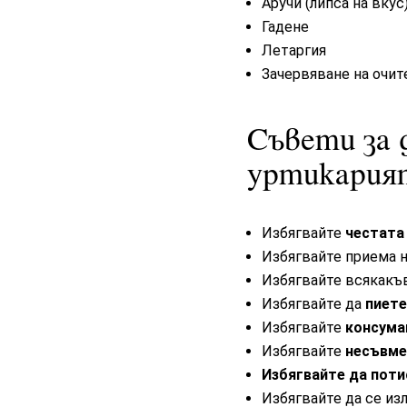
Аручи (липса на вкус
Гадене
Летаргия
Зачервяване на очите
Съвети за 
уртикария
Избягвайте
честата
Избягвайте приема н
Избягвайте всякак
Избягвайте да
пиете
Избягвайте
консума
Избягвайте
несъвме
Избягвайте да поти
Избягвайте да се изл