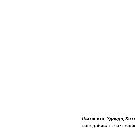
Шитапита
,
Ударда
,
Кот
наподобяват състояние