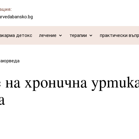
ация:
urvedabansko.bg
акарма детокс
лечение
терапии
практически въп
в аюрведа
 на хронична уртика
а