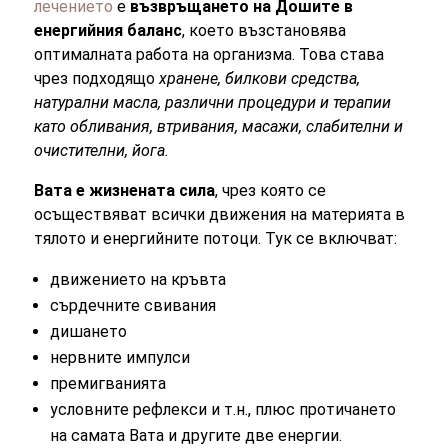
лечението
е
възвръщането на Дошите в
енергийния баланс
, което възстановява
оптималната работа на организма. Това става
чрез подходящо
хранене, билкови средства,
натурални масла, различни процедури и терапии
като обливания, втривания, масажи, слабителни и
очистителни, йога.
Вата е жизнената сила
, чрез която се
осъществяват всички движения на материята в
тялото и енергийните потоци. Тук се включват:
движението на кръвта
сърдечните свивания
дишането
нервните импулси
премигванията
условните рефлекси и т.н., плюс протичането
на самата Вата и другите две енергии.