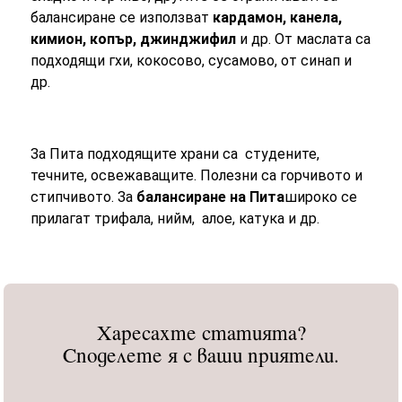
балансиране се използват
кардамон, канела,
кимион, копър, джинджифил
и др. От маслата са
подходящи гхи, кокосово, сусамово, от синап и
др.
За Пита подходящите храни са студените,
течните, освежаващите. Полезни са горчивото и
стипчивото. За
балансиране на Пита
широко се
прилагат трифала, нийм, алое, катука и др.
Харесахте статията?
Споделете я с ваши приятели.