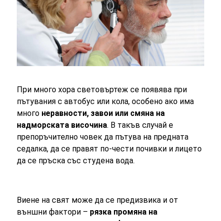
При много хора световъртеж се появява при
пътувания с автобус или кола, особено ако има
много
неравности, завои или смяна на
надморската височина
. В такъв случай е
препоръчително човек да пътува на предната
седалка, да се правят по-чести почивки и лицето
да се пръска със студена вода.
Виене на свят може да се предизвика и от
външни фактори –
рязка промяна на