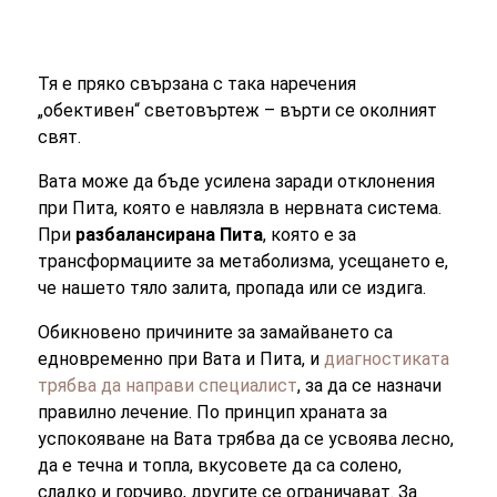
Тя е пряко свързана с така наречения
„обективен“ световъртеж – върти се околният
свят.
Вата може да бъде усилена заради отклонения
при Пита, която е навлязла в нервната система.
При
разбалансирана Пита
, която е за
трансформациите за метаболизма, усещането е,
че нашето тяло залита, пропада или се издига.
Обикновено причините за замайването са
едновременно при Вата и Пита, и
диагностиката
трябва да направи специалист
, за да се назначи
правилно лечение. По принцип храната за
успокояване на Вата трябва да се усвоява лесно,
да е течна и топла, вкусовете да са солено,
сладко и горчиво, другите се ограничават. За