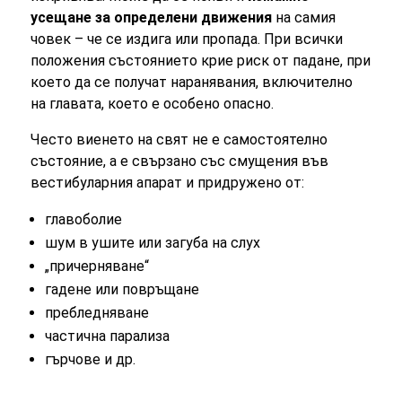
усещане за определени движения
на самия
човек – че се издига или пропада. При всички
положения състоянието крие риск от падане, при
което да се получат наранявания, включително
на главата, което е особено опасно.
Често виенето на свят не е самостоятелно
състояние, а е свързано със смущения във
вестибуларния апарат и придружено от:
главоболие
шум в ушите или загуба на слух
„причерняване“
гадене или повръщане
пребледняване
частична парализа
гърчове и др.