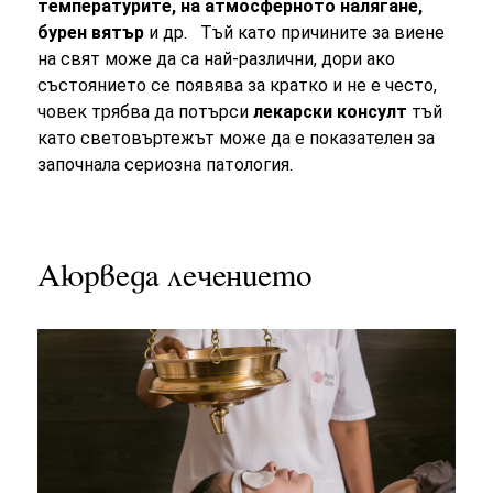
температурите, на атмосферното налягане,
бурен вятър
и др. Тъй като причините за виене
на свят може да са най-различни, дори ако
състоянието се появява за кратко и не е често,
човек трябва да потърси
лекарски консулт
тъй
като световъртежът може да е показателен за
започнала сериозна патология.
Аюрведа лечението