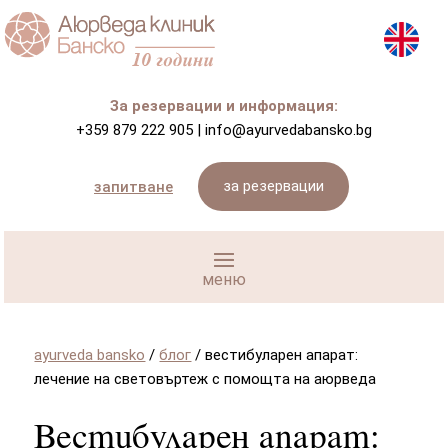
За резервации и информация:
+359 879 222 905
|
info@ayurvedabansko.bg
за резервации
запитване
ayurveda bansko
/
блог
/
вестибуларен апарат:
лечение на световъртеж с помощта на аюрведа
Вестибуларен апарат: