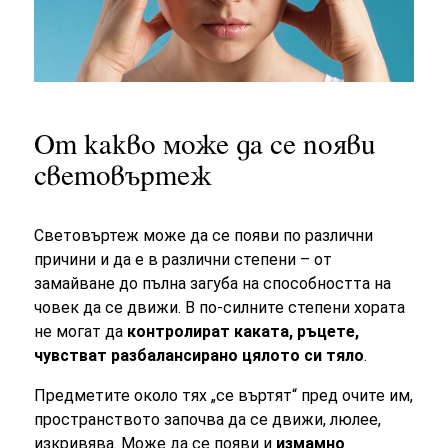
От какво може да се появи
световъртеж
Световъртеж може да се появи по различни
причини и да е в различни степени – от
замайване до пълна загуба на способността на
човек да се движи. В по-силните степени хората
не могат да
контролират каката, ръцете,
чувстват разбалансирано цялото си тяло
.
Предметите около тях „се въртят“ пред очите им,
пространството започва да се движи, люлее,
изкривява. Може да се появи и
измамно