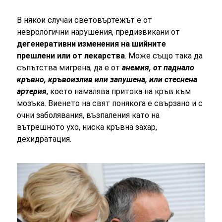
В някои случаи световъртежът е от
неврологични нарушения, предизвикани от
дегенеративни изменения на шийните
прешлени или от лекарства
. Може също така да
съпътства мигрена, да е от
анемия, от паднало
кръвно, кръвоизлив или запушена, или стеснена
артерия
, което намалява притока на кръв към
мозъка. Виенето на свят понякога е свързано и с
очни заболявания, възпаления като на
вътрешното ухо, ниска кръвна захар,
дехидратация.