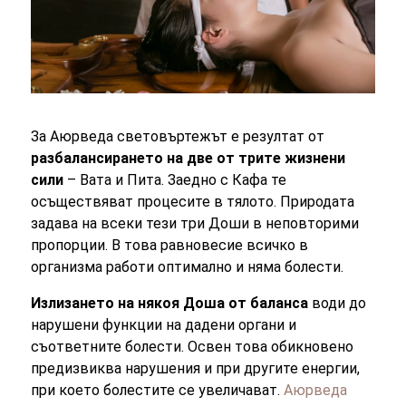
За Аюрведа световъртежът е резултат от
разбалансирането на две от трите жизнени
сили
– Вата и Пита. Заедно с Кафа те
осъществяват процесите в тялото. Природата
задава на всеки тези три Доши в неповторими
пропорции. В това равновесие всичко в
организма работи оптимално и няма болести.
Излизането на някоя Доша от баланса
води до
нарушени функции на дадени органи и
съответните болести. Освен това обикновено
предизвиква нарушения и при другите енергии,
при което болестите се увеличават.
Аюрведа