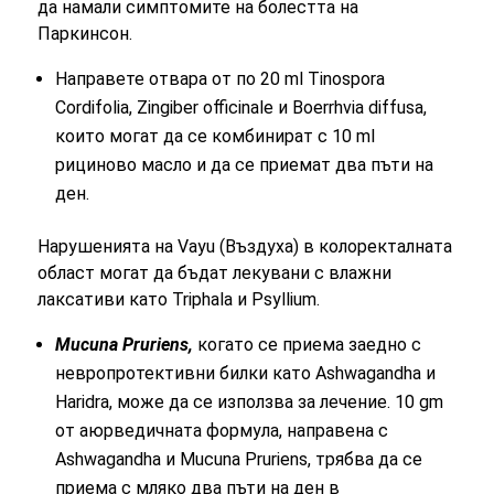
да намали симптомите на болестта на
Паркинсон.
Направете отвара от по 20 ml Tinospora
Cordifolia, Zingiber officinale и Boerrhvia diffusa,
които могат да се комбинират с 10 ml
рициново масло и да се приемат два пъти на
ден.
Нарушенията на Vayu (Въздуха) в колоректалната
област могат да бъдат лекувани с влажни
лаксативи като Triphala и Psyllium.
Mucuna Pruriens,
когато се приема заедно с
невропротективни билки като Ashwagandha и
Haridra, може да се използва за лечение. 10 gm
от аюрведичната формула, направена с
Ashwagandha и Mucuna Pruriens, трябва да се
приема с мляко два пъти на ден в