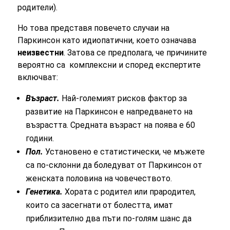
родители).
Но това представя повечето случаи на
Паркинсон като идиопатични, което означава
неизвестни
. Затова се предполага, че причините
вероятно са комплексни и според експертите
включват:
Възраст.
Най-големият рисков фактор за
развитие на Паркинсон е напредването на
възрастта. Средната възраст на поява е 60
години.
Пол.
Установено е статистически, че мъжете
са по-склонни да боледуват от Паркинсон от
женската половина на човечеството.
Генетика.
Хората с родител или прародител,
които са засегнати от болестта, имат
приблизително два пъти по-голям шанс да