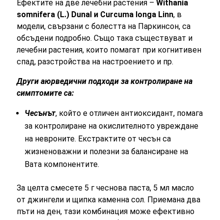
Ефектите на две лечебни растения –
Withania
somnifera (L.) Dunal и Curcuma longa Linn
, в
модели, свързани с болестта на Паркинсон, са
обсъдени подробно. Също така съществуват и
лечебни растения, които помагат при когнитивен
спад, разстройства на настроението и пр.
Други аюрведични подходи
за контролиране на
симптомите са:
Чесънът
, който е отличен антиоксидант, помага
за контролиране на окислителното увреждане
на невроните. Екстрактите от чесън са
жизненоважни и полезни за балансиране на
Вата компонентите.
За целта смесете 5 г чеснова паста, 5 мл масло
от джингели и щипка каменна сол. Приемана два
пъти на ден, тази комбинация може ефективно