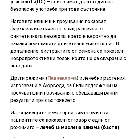
pruriens L.(DC)
– които имат дългогодишна
безопасна употреба при това състояние.
Неговите клинични проучвания показват
фармакокинетичен профил, различен от
синтетичната леводопа, което е вероятно да
намали нежеланите двигателни усложнения. В
допълнение, екстрактите от семена са показали
невропротективни ползи, които не са свързани с
леводопа.
Други режими (
Панчакарма
) и лечебни растения,
използвани в Аюрведа, са били подложени на
проучвателни проучвания с обещаващи ранни
резултати при състоянието.
Изтощаващите немоторни симптоми при
пациентите са показали отговор с един от
режимите –
лечебна маслена клизма (басти)
.