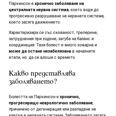
Паркинсон е
хронично заболяване на
централната нервна система
, което води до
прогресивно разрушаване на нервната система,
което засяга движението.
Характеризира се със скованост, треперене,
затруднения при ходене, загуба на баланс и
координация. Тази болест е много коварна и
може да остане незабелязана
в началните
етапи, но да се влоши с времето.
Какво представлява
заболяването?
Болестта на Паркинсон е
хронично,
прогресиращо неврологично заболяване
,
причинено от дегенерация или разпадане на
клетки в нервната система. Заболяването засяга