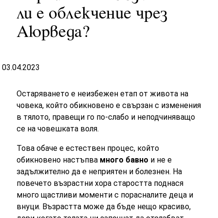
ли е облекчение чрез
Аюрведа?
03.04.2023
Остаряването е неизбежен етап от живота на
човека, който обикновено е свързан с изменения
в тялото, правещи го по-слабо и неподчиняващо
се на човешката воля.
Това обаче е естествен процес, който
обикновено настъпва
много бавно
и не е
задължително да е неприятен и болезнен. На
повечето възрастни хора старостта поднася
много щастливи моменти с порасналите деца и
внуци. Възрастта може да бъде нещо красиво,