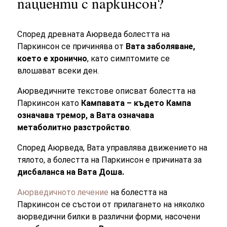
пациенти с паркинсон?
Според древната Аюрведа болестта на
Паркинсон се причинява от
Вата заболяване,
което е хронично
, като симптомите се
влошават всеки ден.
Аюрведичните текстове описват болестта на
Паркинсон като
Кампавата – където Кампа
означава тремор, а Вата означава
метаболитно разстройство
.
Според Аюрведа, Вата управлява движението на
тялото, а болестта на Паркинсон е причината за
дисбаланса на Вата Доша.
Аюрведичното лечение
на болестта на
Паркинсон се състои от прилагането на няколко
аюрведични билки в различни форми, насочени