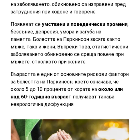
на заболяването, обикновено са изправени пред
затруднения при ходене и говорене.
Появяват се
умствени и поведенчески промени
,
безсъние, депресия, умора и загуба на
паметта. Болестта на Паркинсон засяга както
мъже, така и жени. Въпреки това, статистически
заболяването обикновено се среща повече при
мъжете, отколкото при жените.
Възрастта е един от основните рискови фактори
за болестта на Паркинсон, което означава, че
около 5 до 10 процента от хората на
около или
над 60-годишна възраст
получават такава
неврологична дисфункция.