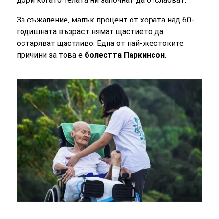
дори когато телата ни започнат да отслабват.
За съжаление, малък процент от хората над 60-
годишната възраст нямат щастието да
остаряват щастливо. Една от най-жестоките
причини за това е
болестта Паркинсон
.