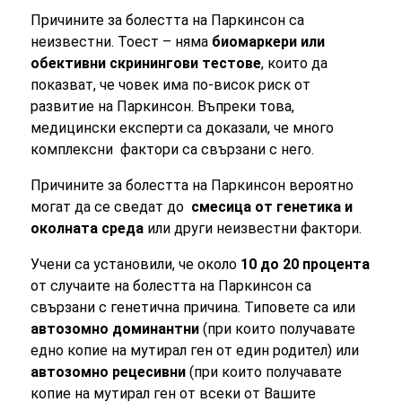
Причините за болестта на Паркинсон са
неизвестни. Тоест – няма
биомаркери или
обективни скринингови тестове
, които да
показват, че човек има по-висок риск от
развитие на Паркинсон. Въпреки това,
медицински експерти са доказали, че много
комплексни фактори са свързани с него.
Причините за болестта на Паркинсон вероятно
могат да се сведат до
смесица от генетика и
околната среда
или други неизвестни фактори.
Учени са установили, че около
10 до 20 процента
от случаите на болестта на Паркинсон са
свързани с генетична причина. Типовете са или
автозомно доминантни
(при които получавате
едно копие на мутирал ген от един родител) или
автозомно рецесивни
(при които получавате
копие на мутирал ген от всеки от Вашите