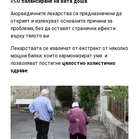
към
балансиране на Вата доша
.
Аюрведичните лекарства са предназначени да
открият и излекуват основните причини за
проблема, без да оставят странични ефекти
върху тялото ви.
Лекарствата се извличат от екстракт от няколко
мощни билки, които хармонизират ума и
позволяват постигне
цялостно холистично
здраве
.