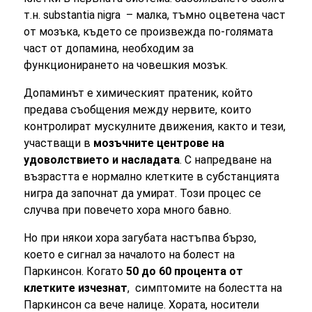
т.н. substantia nigra – малка, тъмно оцветена част
от мозъка, където се произвежда по-голямата
част от допамина, необходим за
функционирането на човешкия мозък.
Допаминът е химическият пратеник, който
предава съобщения между нервите, които
контролират мускулните движения, както и тези,
участващи в
мозъчните центрове на
удоволствието и насладата
. С напредване на
възрастта е нормално клетките в субстанцията
нигра да започнат да умират. Този процес се
случва при повечето хора много бавно.
Но при някои хора загубата настъпва бързо,
което е сигнал за началото на болест на
Паркинсон. Когато
50 до 60 процента от
клетките изчезнат
, симптомите на болестта на
Паркинсон са вече налице. Хората, носители