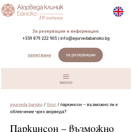
За резервации и информация:
+359 879 222 905
|
info@ayurvedabansko.bg
за резервации
запитване
ayurveda bansko
/
блог
/
паркинсон – възможно ли е
облекчение чрез аюрведа?
Паркинсон – възможно