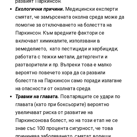
развият Паркинсон.
Екологични причини
.
Медицински експерти
смятат, че замърсената околна среда може да
помогне за отключването на болестта на
Паркинсон. Към вредните фактори се
включват химикалите, използвани в
земеделието, като пестициди и хербициди;
работата с тежки метали, детергенти и
разтворители и пр. Въпреки това е малко
вероятно повечето хора да са развили
болестта на Паркинсон само поради излагане
на опасности от околната среда.
Травми на главата.
Повтарящите се удари по
главата (като при боксьорите) вероятно
увеличават риска от развитие на
Паркинсонова болест, но на този етап не се
знае със 100 процента сигурност, че това
причинява заболяването, смятат водещи