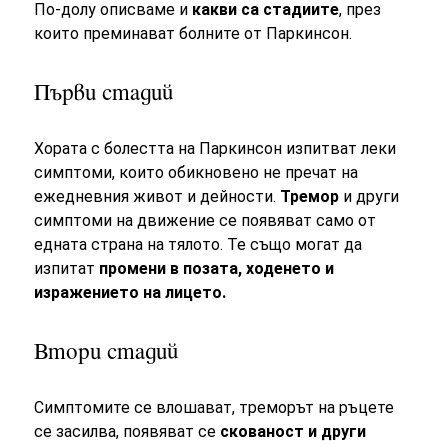
По-долу описваме и
какви са стадиите
, през
които преминават болните от Паркинсон.
Първи стадий
Хората с болестта на Паркинсон изпитват леки
симптоми, които обикновено не пречат на
ежедневния живот и дейности.
Тремор
и други
симптоми на движение се появяват само от
едната страна на тялото. Те също могат да
изпитат
промени в позата, ходенето и
изражението на лицето.
Втори стадий
Симптомите се влошават, треморът на ръцете
се засилва, появяват се
скованост и други