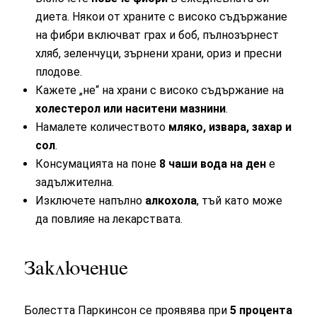
диета. Някои от храните с високо съдържание
на фибри включват грах и боб, пълнозърнест
хляб, зеленчуци, зърнени храни, ориз и пресни
плодове.
Кажете „не“ на храни с високо съдържание на
холестерол или наситени мазнини
.
Намалете количеството
мляко, извара, захар и
сол
.
Консумацията на поне
8 чаши вода на ден
е
задължителна.
Изключете напълно
алкохола
, тъй като може
да повлияе на лекарствата.
Заключение
Болестта Паркинсон се проявява при
5 процента