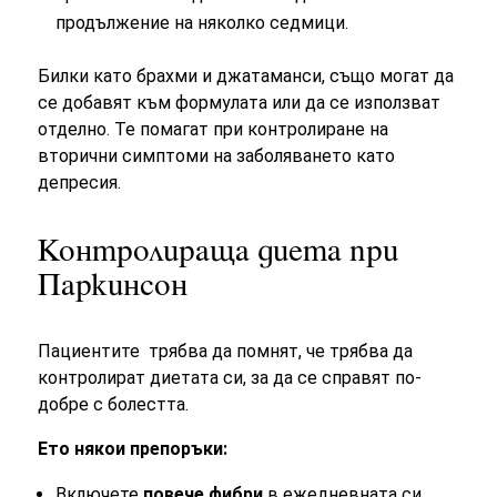
продължение на няколко седмици.
Билки като брахми и джатаманси, също могат да
се добавят към формулата или да се използват
отделно. Те помагат при контролиране на
вторични симптоми на заболяването като
депресия.
Контролираща диета при
Паркинсон
Пациентите
трябва да помнят, че трябва да
контролират диетата си, за да се справят по-
добре с болестта.
Ето някои препоръки:
Включете
повече фибри
в ежедневната си