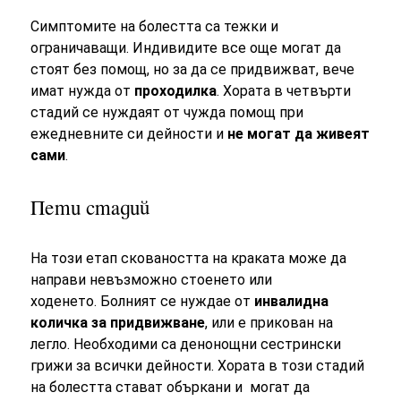
Симптомите на болестта са тежки и
ограничаващи. Индивидите все още могат да
стоят без помощ, но за да се придвижват, вече
имат нужда от
проходилка
. Хората в четвърти
стадий се нуждаят от чужда помощ при
ежедневните си дейности и
не могат да живеят
сами
.
Пети стадий
На този етап сковаността на краката може да
направи невъзможно стоенето или
ходенето. Болният се нуждае от
инвалидна
количка за придвижване
, или е прикован на
легло. Необходими са денонощни сестрински
грижи за всички дейности. Хората в този стадий
на болестта стават объркани и могат да