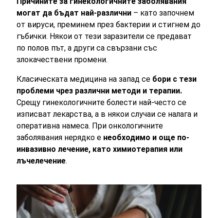
Причините за гинекологичните заболявания
могат да бъдат най-различни
– като започнем
от вируси, преминем през бактерии и стигнем до
гъбички. Някои от тези заразители се предават
по полов път, а други са свързани със
злокачествени промени.
Класическата медицина на запад се
бори с тези
проблеми чрез различни методи и терапии.
Срещу гинекологичните болести най-често се
изписват лекарства, а в някои случаи се налага и
оперативна намеса. При онкологичните
заболявания нерядко е
необходимо и още по-
инвазивно лечение, като химиотерапия или
лъчелечение
.