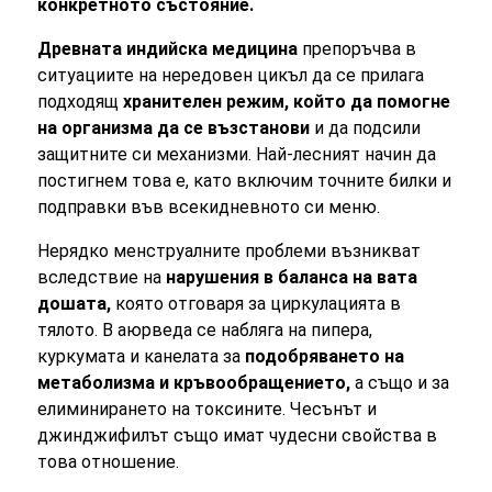
конкретното състояние.
Древната индийска медицина
препоръчва в
ситуациите на нередовен цикъл да се прилага
подходящ
хранителен режим, който да помогне
на организма да се възстанови
и да подсили
защитните си механизми. Най-лесният начин да
постигнем това е, като включим точните билки и
подправки във всекидневното си меню.
Нерядко менструалните проблеми възникват
вследствие на
нарушения в баланса на вата
дошата,
която отговаря за циркулацията в
тялото. В аюрведа се набляга на пипера,
куркумата и канелата за
подобряването на
метаболизма и кръвообращението,
а също и за
елиминирането на токсините. Чесънът и
джинджифилът също имат чудесни свойства в
това отношение.