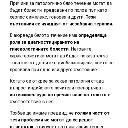
Причини за патологично бяло течение могат да
бъдат болести, предавани по полов път като
херпес симплекс, гонорея и други.
Тези
състояния се нуждаят от незабавна терапия.
В аюрведа бялото течение има
определяща
роля за диагностицирането на
гинекологичните болести.
Неговите
характеристики могат да бъдат показател за
това коя от дошите е дисбалансирана, което се
проявява при едно или друго състояние.
Когато се открие за каква патология става
въпрос, индийските лечители препоръчват
интензивен курс на пречистване на тялото
в
съответствие с нея.
Трябва да имаме предвид, че
голяма част от
тези проблеми не могат да се решат
отведнъж
, а вирусът на гениталния херпес,