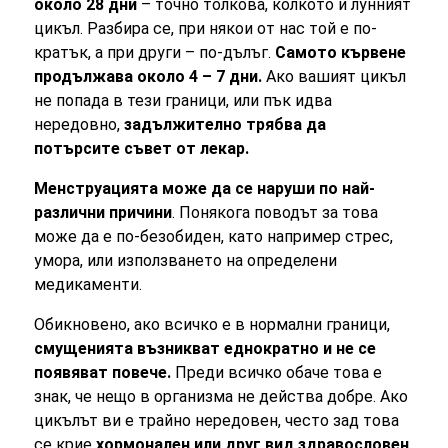
около 28 дни
– точно толкова, колкото и лунният
цикъл. Разбира се, при някои от нас той е по-
кратък, а при други – по-дълъг.
Самото кървене
продължава около 4 – 7 дни.
Ако вашият цикъл
не попада в тези граници, или пък идва
нередовно,
задължително трябва да
потърсите съвет от лекар.
Менструацията може да се наруши по най-
различни причини
. Понякога поводът за това
може да е по-безобиден, като например стрес,
умора, или използването на определени
медикаменти.
Обикновено, ако всичко е в нормални граници,
смущенията възникват еднократно и не се
появяват повече.
Преди всичко обаче това е
знак, че нещо в организма не действа добре. Ако
цикълът ви е трайно нередовен, често зад това
се крие
хормонален или друг вид здравословен