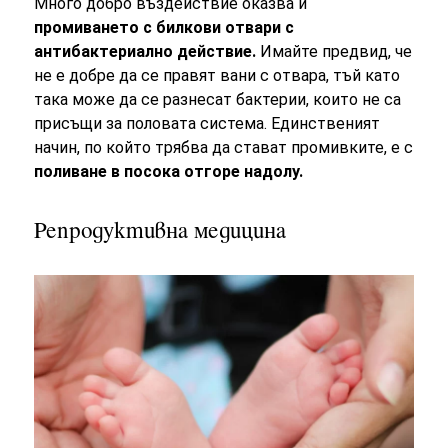
Много добро въздействие оказва и
промиването с билкови отвари с
антибактериално действие.
Имайте предвид, че
не е добре да се правят вани с отвара, тъй като
така може да се разнесат бактерии, които не са
присъщи за половата система. Единственият
начин, по който трябва да стават промивките, е с
поливане в посока отгоре надолу.
Репродуктивна медицина