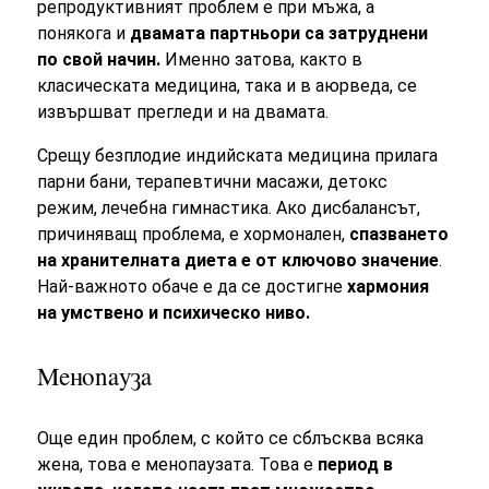
репродуктивният проблем е при мъжа, а
понякога и
двамата партньори са затруднени
по свой начин.
Именно затова, както в
класическата медицина, така и в аюрведа, се
извършват прегледи и на двамата.
Срещу безплодие индийската медицина прилага
парни бани, терапевтични масажи, детокс
режим, лечебна гимнастика. Ако дисбалансът,
причиняващ проблема, е хормонален,
спазването
на хранителната диета е от ключово значение
.
Най-важното обаче е да се достигне
хармония
на умствено и психическо ниво.
Менопауза
Още един проблем, с който се сблъсква всяка
жена, това е менопаузата. Това е
период в