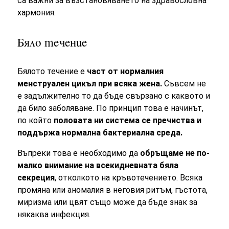
са важни за възстановяването на здравословна
хармония.
Бяло течение
Бялото течение е
част от нормалния
менструален цикъл при всяка жена.
Съвсем не
е задължително то да бъде свързано с каквото и
да било заболяване. По принцип това е начинът,
по който
половата ни система се пречиства и
поддържа нормална бактериална среда.
Въпреки това е необходимо да
обръщаме не по-
малко внимание на всекидневната бяла
секреция
, отколкото на кръвотечението. Всяка
промяна или аномалия в неговия ритъм, гъстота,
миризма или цвят също може да бъде знак за
някаква инфекция.