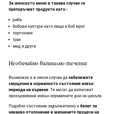
За женското меню в такива случаи се
препоръчват продукти като :
риба
бобови култури като леща и боб мунг
портокали
грах
мед и други
Необичайно вагинално течение
Възможно е в някои случаи да
забележите
смущения в нормалното състояние извън
периода на кървене
. Те могат да включват
прокървяване извън нормалните дни на цикъла.
Подобно състояние задължително е
белег за
някакво отклонение в жизнените процеси на