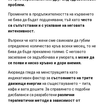
проблем.
Промените в продължителността на кървенето
не бива да бъдат подценявани, тъй като
често
са съпътствани и с усилване на неговата
интензивност.
Въпреки че като жени сме свикнали да губим
определено количество кръв всеки месец, то не
бива да бъде прекалено голямо. С неговото
засилване се задълбочава и умората, а
може да
се появи и ниско кръвно и дори анемия.
Аюрведа гледа на менструацията като
индикативен фактор за
състоянието на трите
движещи енергии
на съществуването – пита,
кафа и вата дошите. За справянето с подобни
дисбаланси са разработени
различни
терапевтични методи в зависимост от