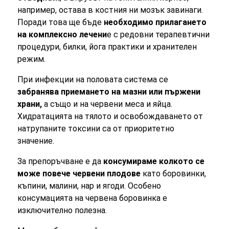
например, остава в костния ни мозък завинаги.
Поради това ще бъде
необходимо прилагането
на комплексно лечени
е с редовни терапевтични
процедури, билки, йога практики и хранителен
режим.
При инфекции на половата система се
забранява приемането на мазни или пържени
храни,
а също и на червени меса и яйца.
Хидратацията на тялото и освобождаването от
натрупаните токсини са от приоритетно
значение.
За препоръчване е да
консумираме колкото се
може повече червени плодове
като боровинки,
къпини, малини, нар и ягоди. Особено
консумацията на червена боровинка е
изключително полезна.