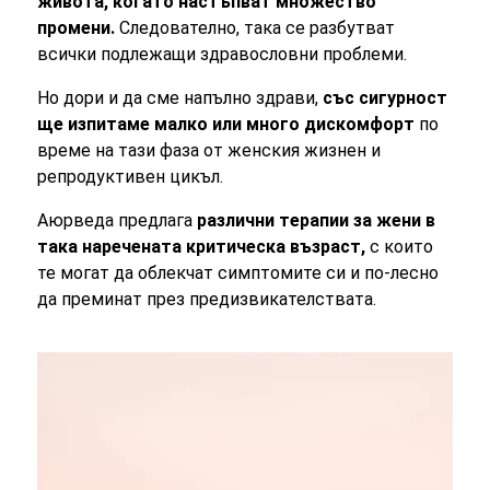
живота, когато настъпват множество
промени.
Следователно, така се разбутват
всички подлежащи здравословни проблеми.
Но дори и да сме напълно здрави,
със сигурност
ще изпитаме малко или много дискомфорт
по
време на тази фаза от женския жизнен и
репродуктивен цикъл.
Аюрведа предлага
различни терапии за жени в
така наречената критическа възраст,
с които
те могат да облекчат симптомите си и по-лесно
да преминат през предизвикателствата.