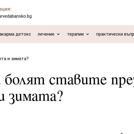
ация:
urvedabansko.bg
акарма детокс
лечение
терапии
практически въп
нта и зимата?
 болят ставите пре
и зимата?