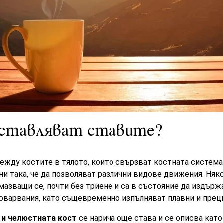
дставляват ставите?
ежду костите в тялото, които свързват костната систем
ни така, че да позволяват различни видове движения. Няко
смазващи се, почти без триене и са в състояние да издърж
оварвания, като същевременно изпълняват плавни и прец
 и челюстната кост
се нарича още става и се описва като