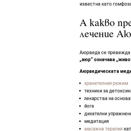
известна като гомфоза
А какво пр
лечение Аю
Аюрведа се превежда к
„аюр“ означава „живот
Аюрведическата меди
хранителния режим
техники за детоксик
лекарства на основа
йога
дихателни упражнен
медитация
масажна терапия
кат