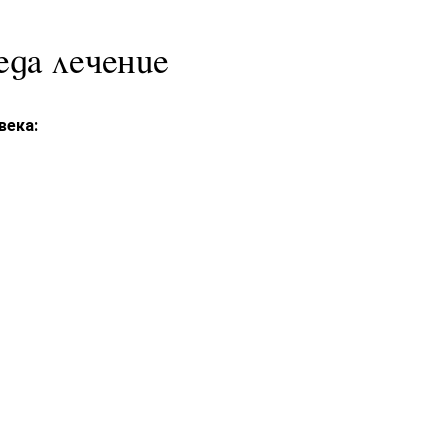
еда лечение
века: