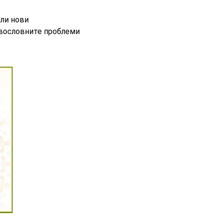
ели нови
авословните проблеми