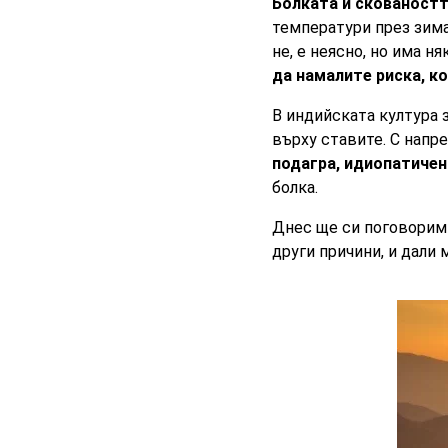
Болката и скованостт
температури през зима
не, е неясно, но има н
да намалите риска, к
В индийската култура 
върху ставите. С напр
подагра, идиопатичен
болка.
Днес ще си поговорим 
други причини, и дали