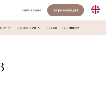
за резервации
запитване
роси
справочник
за нас
промоции
з