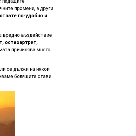
 с падащите
чните промени, а други
ствате по-удобно и
ма вредно въздействие
т, остеоартрит,
мата причинява много
или се дължи на някои
уваме болящите стави.