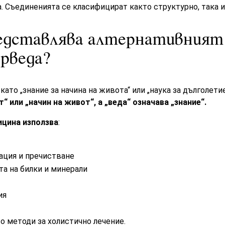
. Съединенията се класифицират както структурно, така 
едставлява алтернативният
рведа?
ато „знание за начина на живота“ или „наука за дълголети
“ или „начин на живот“, а „веда“ означава „знание“.
цина използва
:
ация и пречистване
та на билки и минерали
ия
о методи за холистично лечение.