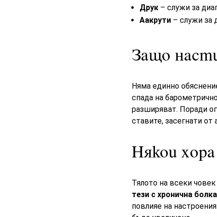
Друк
– служи за диаг
Аакрути
– служи за 
Защо насти
Няма единно обяснение
спада на барометрично
разширяват. Поради ог
ставите, засегнати от 
Някои хора
Тялото на всеки човек
тези с хронична болк
повлияе на настроения