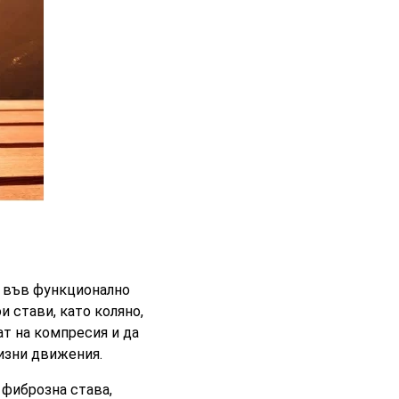
а във функционално
и стави, като коляно,
ат на компресия и да
изни движения.
 фиброзна става,