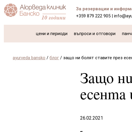
За резервации и информ
+359 879 222 905
|
info@ay
цени и периоди
въпроси и отговори
панч
ayurveda bansko
/
блог
/
защо ни болят ставите през есе
Защо ни
есента 
26.02.2021