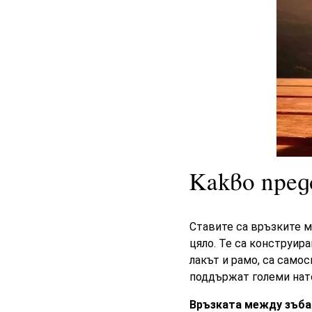
Какво пре
Ставите са връзките м
цяло. Те са конструира
лакът и рамо, са само
поддържат големи нат
Връзката между зъба