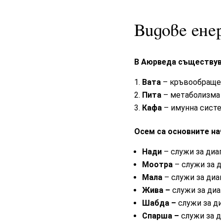
Видове ене
В Аюрведа съществува
Вата
–
кръвообраще
Пита
–
метаболизма
Кафа
–
имунна сист
Осем са основните на
Нади
– служи за диа
Моотра
– служи за 
Мала
– служи за ди
Жива –
служи за диа
Шабда –
служи за д
Спарша –
служи за д