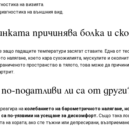
ностика на визията.
диагностика на външния вид.
нката причинява болка и ск
 защо падащите температури засягат ставите. Една от те
то налягане, което кара сухожилията, мускулите и околнит
раниченото пространство в тялото, това може да причини 
артрит.
 по-податливи ли са от други
 реагира на
колебанието на барометричното налягане, но
а са по-уязвими на усещане за дискомфорт.
Също така ло
та на хората; ако сте тъжни или депресирани, възприеман