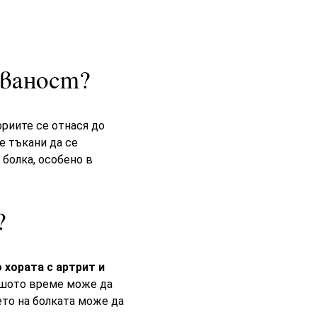
ованост?
ориите се отнася до
е тъкани да се
болка, особено в
?
 хората с артрит и
шото време може да
ето на болката може да