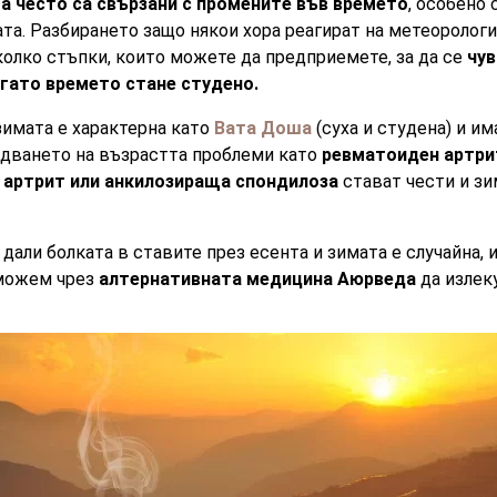
а често са свързани с промените във времето
, особено
та. Разбирането защо някои хора реагират на метеорологи
яколко стъпки, които можете да предприемете, за да се
чув
огато времето стане студено.
зимата е характерна като
Вата Доша
(суха и студена) и и
едването на възрастта проблеми като
ревматоиден артри
 артрит или анкилозираща спондилоза
стават чести и зи
дали болката в ставите през есента и зимата е случайна, 
 можем чрез
алтернативната медицина Аюрведа
да излек