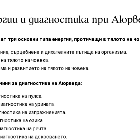
ргии и диагностика при Аюрв
т три основни типа енергии, протичащи в тялото на чо
ние
, сърцебиене и
дихателните пътища
на организма.
на тялото на човека.
ема
и развитието на тялото на човека.
чини за диагностика на Аюрведа:
гностика на
пулса
.
диагностика на
урината
.
агностика на
изпражненията
.
гностика на
езика
.
иагностика на
речта
.
иагностика на докосването.