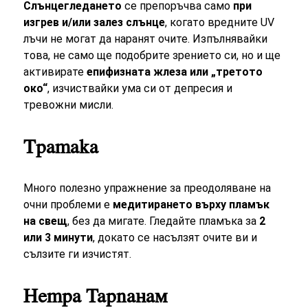
Слънцегледането
се препоръчва само
при
изгрев и/или залез слънце
, когато вредните UV
лъчи не могат да наранят очите. Изпълнявайки
това, не само ще подобрите зрението си, но и ще
активирате
епифизната жлеза или „третото
око“
, изчиствайки ума си от депресия и
тревожни мисли.
Тратака
Много полезно упражнение за преодоляване на
очни проблеми е
медитирането върху пламък
на свещ
, без да мигате. Гледайте пламъка за
2
или 3 минути
, докато се насълзят очите ви и
сълзите ги изчистят.
Нетра Тарпанам