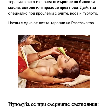
терапия, която включва
шмъркане на билкови
масла, сокове или прахове през носа
. Действа
специално при проблеми с очите, носа и гърлото.
Насям е една от петте терапии на Panchakarma.
Използва се при следните състояния: