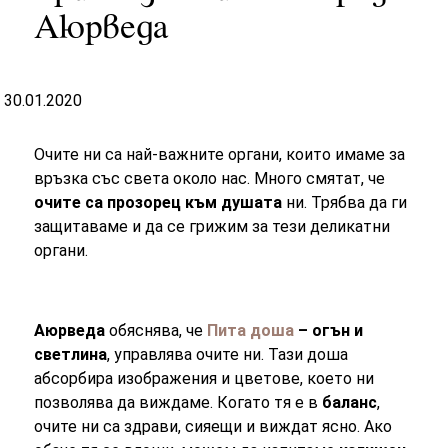
Аюрведа
30.01.2020
Очите ни са най-важните органи, които имаме за
връзка със света около нас. Много смятат, че
очите са прозорец към душата
ни. Трябва да ги
защитаваме и да се грижим за тези деликатни
органи.
Аюрведа
обяснява, че
Пита доша
– огън и
светлина
, управлява очите ни. Тази доша
абсорбира изображения и цветове, което ни
позволява да виждаме. Когато тя е в
баланс
,
очите ни са здрави, сияещи и виждат ясно. Ако