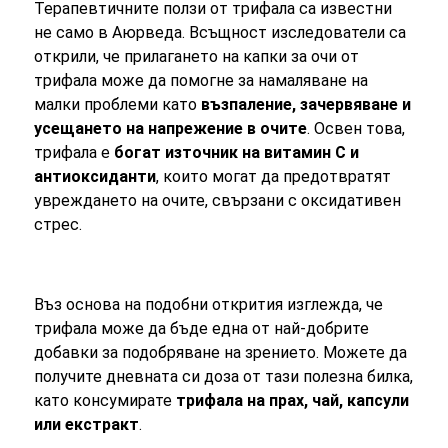
Терапевтичните ползи от трифала са известни
не само в Аюрведа. Всъщност изследователи са
открили, че прилагането на капки за очи от
трифала може да помогне за намаляване на
малки проблеми като
възпаление, зачервяване и
усещането на напрежение в очите
. Освен това,
трифала е
богат източник на витамин С и
антиоксиданти
, които могат да предотвратят
увреждането на очите, свързани с оксидативен
стрес.
Въз основа на подобни открития изглежда, че
трифала може да бъде една от най-добрите
добавки за подобряване на зрението. Можете да
получите дневната си доза от тази полезна билка,
като консумирате
трифала на прах, чай, капсули
или екстракт
.