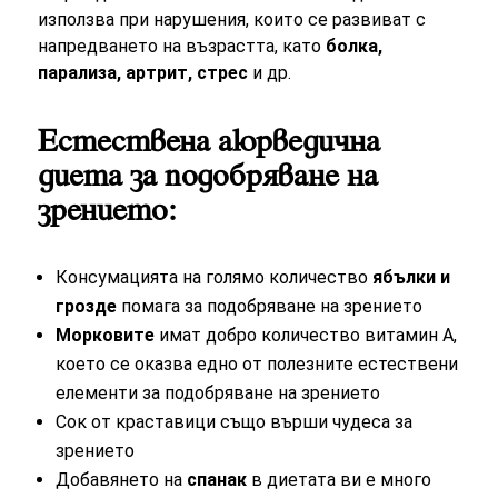
използва при нарушения, които се развиват с
напредването на възрастта, като
болка,
парализа, артрит, стрес
и др.
Естествена аюрведична
диета за подобряване на
зрението:
Консумацията на голямо количество
ябълки и
грозде
помага за подобряване на зрението
Морковите
имат добро количество витамин А,
което се оказва едно от полезните естествени
елементи за подобряване на зрението
Сок от краставици също върши чудеса за
зрението
Добавянето на
спанак
в диетата ви е много