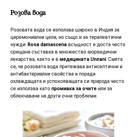
Розова вода
Розовата вода се използва широко в Индия за
церемониални цели, но също и за терапевтични
нужди.
Rosa damascena
всъщност е доста често
срещана съставка в множество аюрведични
лекарства, както и в
медицината Unnani
. Смята
се, че розовата вода притежава антисептични и
антибактериални свойства и поради
охлаждащата и успокояващата си природа често
се използва като
промивка за очите
или за
облекчаване на други очни проблеми.