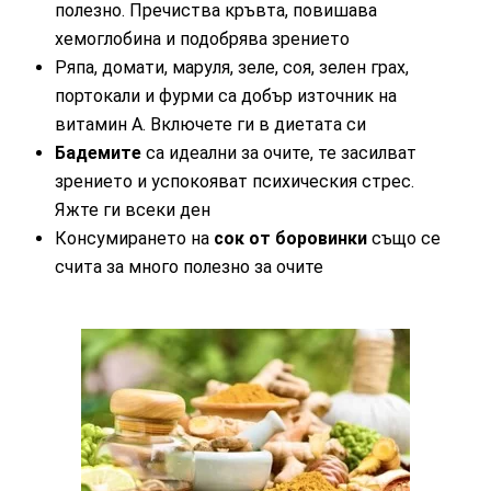
полезно. Пречиства кръвта, повишава
хемоглобина и подобрява зрението
Ряпа, домати, маруля, зеле, соя, зелен грах,
портокали и фурми са добър източник на
витамин А. Включете ги в диетата си
Бадемите
са идеални за очите, те засилват
зрението и успокояват психическия стрес.
Яжте ги всеки ден
Консумирането на
сок от боровинки
също се
счита за много полезно за очите