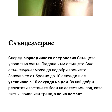
Слънцегледане
Според
аюрведичната астрология
Слънцето
управлява очите. Гледане към слънцето
(или
слънцеядене)
може да подобри зрението.
Започва се от броене до 10 секунди и се
увеличава с 10 секунди на ден
. За най добри
резултати застанете боси на естествен под, като
пясък, почва или трева, а
не на асфалт
.