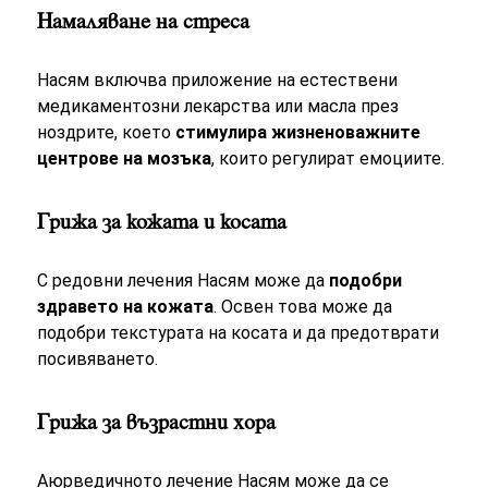
Намаляване на стреса
Насям включва приложение на естествени
медикаментозни лекарства или масла през
ноздрите, което
стимулира жизненоважните
центрове на мозъка
, които регулират емоциите.
Грижа за кожата и косата
С редовни лечения Насям може да
подобри
здравето на кожата
. Освен това може да
подобри текстурата на косата и да предотврати
посивяването.
Грижа за възрастни хора
Аюрведичното лечение Насям може да се