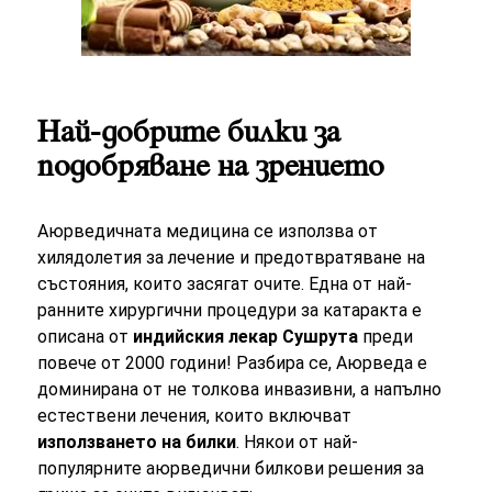
Най-добрите билки за
подобряване на зрението
Аюрведичната медицина се използва от
хилядолетия за лечение и предотвратяване на
състояния, които засягат очите. Една от най-
ранните хирургични процедури за катаракта е
описана от
индийския лекар Сушрута
преди
повече от 2000 години! Разбира се, Аюрведа е
доминирана от не толкова инвазивни, а напълно
естествени лечения, които включват
използването на билки
. Някои от най-
популярните аюрведични билкови решения за