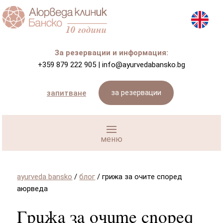
За резервации и информация:
+359 879 222 905
|
info@ayurvedabansko.bg
за резервации
запитване
ayurveda bansko
/
блог
/
грижа за очите според
аюрведа
Грижа за очите според