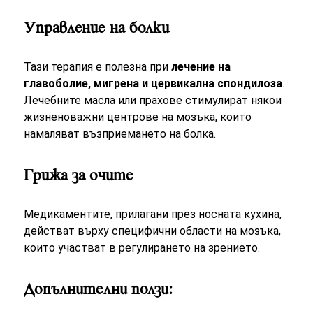
Управление на болки
Тази терапия е полезна при
лечение на
главоболие, мигрена и цервикална спондилоза
.
Лечебните масла или прахове стимулират някои
жизненоважни центрове на мозъка, които
намаляват възприемането на болка.
Грижа за очите
Медикаментите, прилагани през носната кухина,
действат върху специфични области на мозъка,
които участват в регулирането на зрението.
Допълнителни ползи: