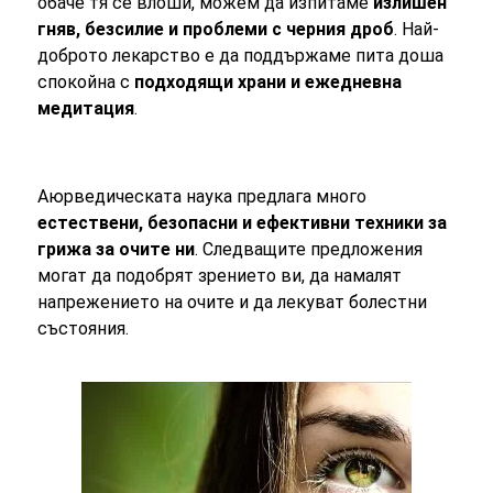
обаче тя се влоши, можем да изпитаме
излишен
гняв, безсилие и проблеми с черния дроб
. Най-
доброто лекарство е да поддържаме пита доша
спокойна с
подходящи храни и ежедневна
медитация
.
Аюрведическата наука предлага много
естествени, безопасни и ефективни техники за
грижа за очите ни
. Следващите предложения
могат да подобрят зрението ви, да намалят
напрежението на очите и да лекуват болестни
състояния.