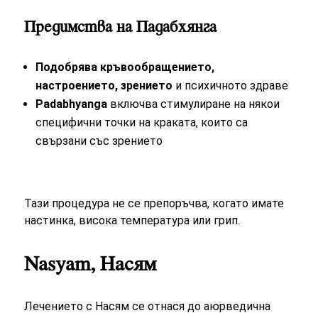
Предимства на Падабхянга
Подобрява кръвообращението,
настроението, зрението
и психичното здраве
Padabhyanga
включва стимулиране на някои
специфични точки на краката, които са
свързани със зрението
Тази процедура не се препоръчва, когато имате
настинка, висока температура или грип.
Nasyam, Насям
Лечението с Насям се отнася до аюрведична