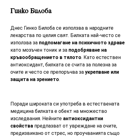
Гинко Билоба
Днес Гинко Билоба се използва в народните
лекарства по целия свят. Билката най-често се
използва за
подпомагане на психичното здраве
като мозъчен тоник и за
подобряване на
кръвообращението в тялото
. Като естествен
антиоксидант, билката се счита за полезна за
очите и често се препоръчва за
укрепване или
защита на зрението
.
Поради широката си употреба в естествената
медицина билката е обект на множество
изследвания. Нейните
антиоксидантни
свойства
предпазват от увреждане на очите,
предизвикано от стрес, но проучванията също