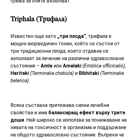
грижа за очите включват:
Triphala (Трифала)
Известен още като
„три плода“
, трифала е
мощен аюрведичен тоник, който се състои от
три традиционни плода, които отдавна се
използват за лечение на различни здравословни
състояния –
Amla
или
Amalaki
(Emblica officinalis)
,
Haritaki
(Terminalia chebula)
и
Bibhitaki
(Terminalia
belerica)
.
Всяка съставка притежава силни лечебни
свойства и има
балансиращ ефект върху трите
доши
. Най-широко се използва за понижаване на
нивата на токсичност в организма и поддържане
на общото здравословно състояние. Въпреки че