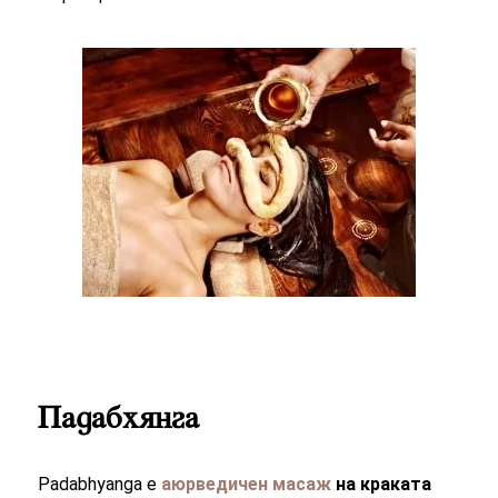
Падабхянга
Padabhyanga е
аюрведичен масаж
на краката