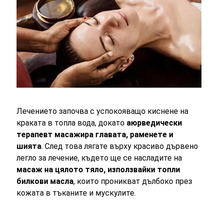
Лечението започва с успокояващо киснене на
краката в топла вода, докато
аюрведически
терапевт масажира главата, раменете и
шията
. След това лягате върху красиво дървено
легло за лечение, където ще се насладите на
масаж на цялото тяло, използвайки топли
билкови масла
, които проникват дълбоко през
кожата в тъканите и мускулите.