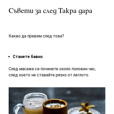
Съвети за след Такра дара
Какво да правим след това?
Станете бавно
След масажа си починете около половин час,
след което не ставайте рязко от леглото.