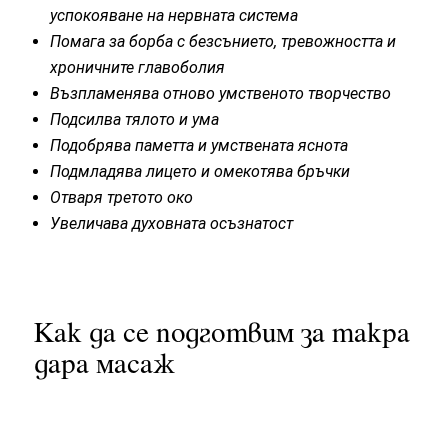
успокояване на нервната система
Помага за борба с безсънието, тревожността и
хроничните главоболия
Възпламенява отново умственото творчество
Подсилва тялото и ума
Подобрява паметта и умствената яснота
Подмладява лицето и омекотява бръчки
Отваря третото око
Увеличава духовната осъзнатост
Как да се подготвим за такра
дара масаж