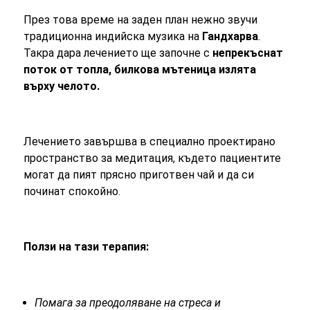
През това време на заден план нежно звучи
традиционна индийска музика на
Гандхарва
.
Такра дара лечението ще започне с
непрекъснат
поток от топла, билкова мътеница излята
върху челото.
Лечението завършва в специално проектирано
пространство за медитация, където пациентите
могат да пият прясно приготвен чай и да си
починат спокойно.
Ползи на тази терапия:
Помага за преодоляване на стреса и