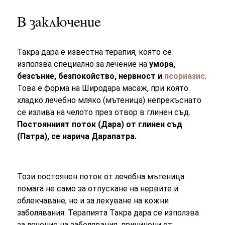
В заключение
Такра дара е известна терапия, която се
използва специално за лечение на
умора,
безсъние, безпокойство, нервност и
псориазис
.
Това е форма на Широдара масаж, при която
хладко лечебно мляко (мътеница) непрекъснато
се излива на челото през отвор в глинен съд.
Постоянният поток (Дара) от глинен съд
(Патра), се нарича Дарапатра.
Този постоянен поток от лечебна мътеница
помага не само за отпускане на нервите и
облекчаване, но и за лекуване на кожни
заболявания. Терапията Такра дара се използва
за лечение на заболявания, причинени от