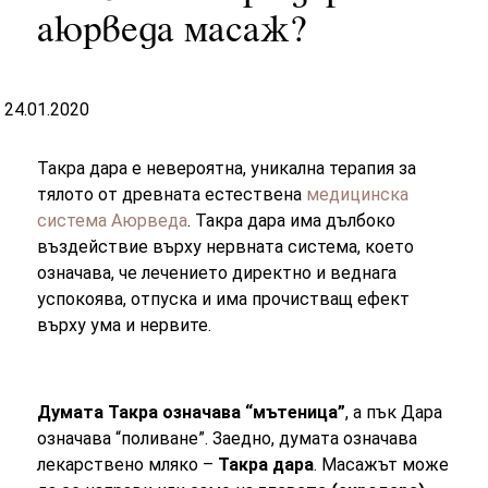
аюрведа масаж?
24.01.2020
Такра дара е невероятна, уникална терапия за
тялото от древната естествена
медицинска
система Аюрведа
. Такра дара има дълбоко
въздействие върху нервната система, което
означава, че лечението директно и веднага
успокоява, отпуска и има прочистващ ефект
върху ума и нервите.
Думата Такра означава “мътеница”
, а пък Дара
означава “поливане”. Заедно, думата означава
лекарствено мляко –
Такра дара
. Масажът може