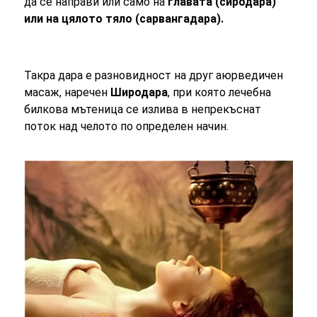
да се направи или само на
главата (сиродара)
или на цялото тяло (сарвангадара).
Такра дара е разновидност на друг аюрведичен
масаж, наречен
Широдара
, при която лечебна
билкова мътеница се излива в непрекъснат
поток над челото по определен начин.