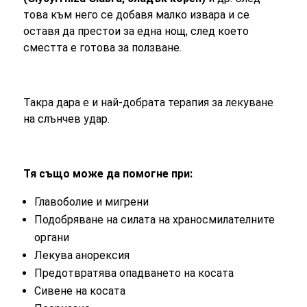
това към него се добавя малко извара и се
оставя да престои за една нощ, след което
сместта е готова за ползване.
Такра дара е и най-добрата терапия за лекуване
на слънчев удар.
Тя също може да помогне при:
Главоболие и мигрени
Подобряване на силата на храносмилателните
органи
Лекува анорексия
Предотвратява опадването на косата
Сивене на косата