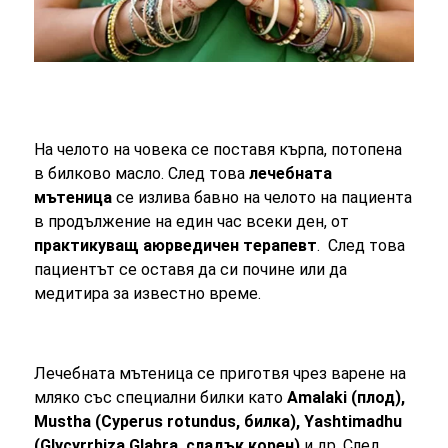
На челото на човека се поставя кърпа, потопена
в билково масло. След това
лечебната
мътеница
се излива бавно на челото на пациента
в продължение на един час всеки ден, от
практикуващ аюрведичен терапевт
. След това
пациентът се оставя да си почине или да
медитира за известно време.
Лечебната мътеница се приготвя чрез варене на
мляко със специални билки като
Amalaki (плод),
Mustha (Cyperus rotundus, билка), Yashtimadhu
(Glycyrrhiza Glabra, сладък корен)
и др. След