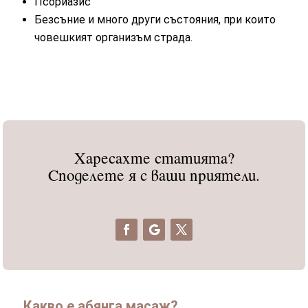
Псориазис
Безсъние и много други състояния, при които
човешкият организъм страда.
Харесахте статията?
Споделете я с ваши приятели.
Какво е абянга масаж?