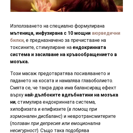
Използването на специално формулирана
мътеница, инфузирана с 10 мощни
аюрведични
билки
, е предназначено за пречистване на
токсините, стимулиране на
ендокринната
система и засилване на кръвообращението в
мозъка.
Този масаж предотвратява посивяването и
падането на косата и намалява главоболието.
Смята се, че такра дара има балансиращ ефект
върху
най-дълбоките вдлъбнатини на мозъка
ни
, стимулира ендокринната система,
хипофизата и епифизите (
в помощ при
хормонален дисбаланс
) и невротрансмитерите
(
ползван при депресия или емоционална
несигурност
). Също така подобрява