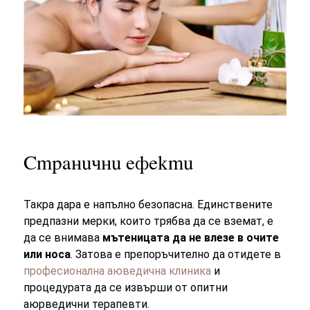
Странични ефекти
Такра дара е напълно безопасна. Единствените
предпазни мерки, които трябва да се вземат, е
да се внимава
мътеницата да не влезе в очите
или носа
. Затова е препоръчително да отидете в
професионална аюведична клиника
и
процедурата да се извърши от опитни
аюрведични терапевти.