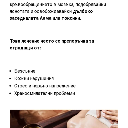
кръвообращението в мозъка, подобрявайки
яснотата и освобождавайки
дълбоко
заседналата Аама или токсини.
Това лечение често се препоръчва за
страдащи от:
Безсъние
Кожни нарушения
Стрес и нервно напрежение
Храносмилателни проблеми