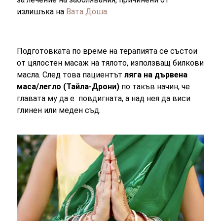
излишъка на
Вата Доша
.
Подготовката по време на терапията се състои
от цялостен масаж на тялото, използващ билкови
масла. След това пациентът
ляга на дървена
маса/легло (Тайла-Дрони)
по такъв начин, че
главата му да е повдигната, а над нея да виси
глинен или меден съд.