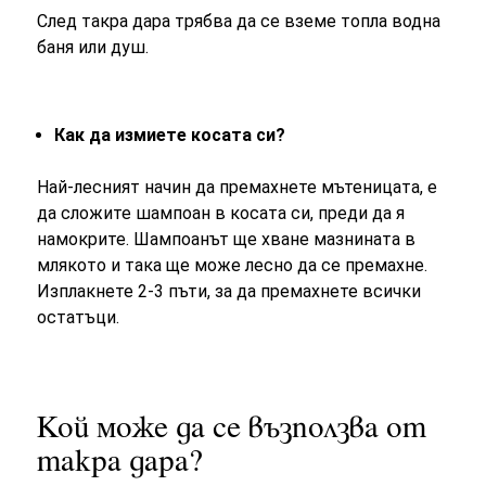
След такра дара трябва да се вземе топла водна
баня или душ.
Как да измиете косата си?
Най-лесният начин да премахнете мътеницата, е
да сложите шампоан в косата си, преди да я
намокрите. Шампоанът ще хване мазнината в
млякото и така ще може лесно да се премахне.
Изплакнете 2-3 пъти, за да премахнете всички
остатъци.
Кой може да се възползва от
такра дара?