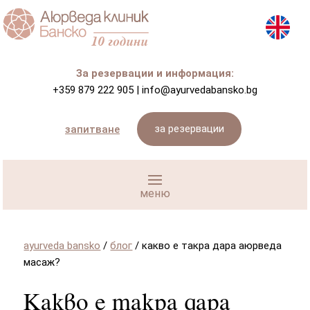
За резервации и информация:
+359 879 222 905
|
info@ayurvedabansko.bg
за резервации
запитване
ayurveda bansko
/
блог
/
какво е такра дара аюрведа
масаж?
Какво е такра дара