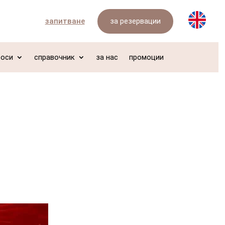
за резервации
запитване
роси
справочник
за нас
промоции