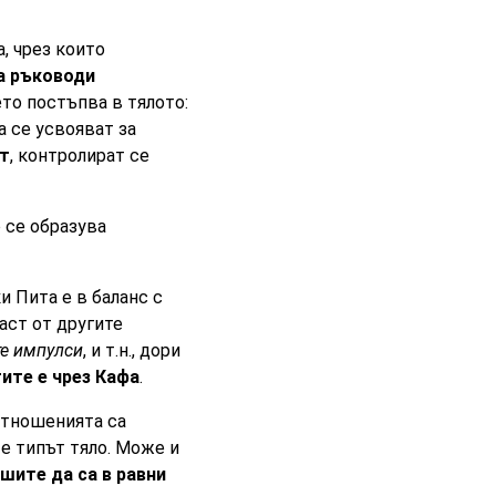
, чрез които
а ръководи
ето постъпва в тялото:
а се усвояват за
ят
, контролират се
 се образува
и Пита е в баланс с
аст от другите
те импулси
, и т.н., дори
ите е чрез Кафа
.
ъотношенията са
е типът тяло. Може и
шите да са в равни