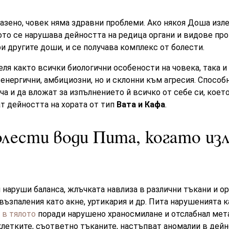
азено, човек няма здравни проблeми. Ако някоя Доша изле
ото се нарушава дейността на редица органи и видове пр
и другите доши, и се получава комплекс от болести.
я както всички биологични особености на човека, така и 
 енергични, амбициозни, но и склонни към агресия. Способ
а и да вложат за изпълнението й всичко от себе си, което
т дейността на хората от тип
Вата и Кафа
.
олести води Пита, когато из
 наруши баланса, жлъчката навлиза в различни тъкани и ор
възпаления като акне, уртикария и др. Пита нарушенията к
 в тялото
поради нарушено храносмилане и отслабнал мет
летките, съответно тъканите, настъпват аномалии в дейно