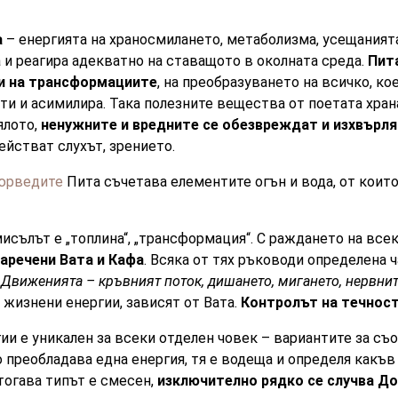
а
– енергията на храносмилането, метаболизма, усещанията
и реагира адекватно на ставащото в околната среда.
Пит
и на трансформациите
, на преобразуването на всичко, ко
оти и асимилира. Така полезните вещества от поетата хран
ялото,
ненужните и вредните се обезвреждат и изхвърл
ействат слухът, зрението.
юрведите
Пита съчетава елементите огън и вода, от които
исълът е „топлина“, „трансформация“. С раждането на всек
наречени Вата и Кафа
. Всяка от тях ръководи определена ч
.
Движенията – кръвният поток, дишането, мигането, нервни
жизнени енергии, зависят от Вата.
Контролът на течност
гии е уникален за всеки отделен човек – вариантите за с
 преобладава една енергия, тя е водеща и определя какъв 
 тогава типът е смесен,
изключително рядко се случва До