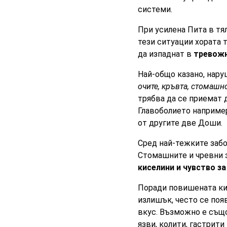
системи.
При усилена Пита в тял
тези ситуации хората т
да изпаднат в
тревожно
Най-общо казано, нару
очите, кръвта, стомашн
трябва да се приемат 
Главоболието наприме
от другите две Доши.
Сред най-тежките забо
Стомашните и чревни з
киселини и чувство з
Поради повишената кис
излишък, често се появ
вкус. Възможно е също 
язви, колити, гастрити и