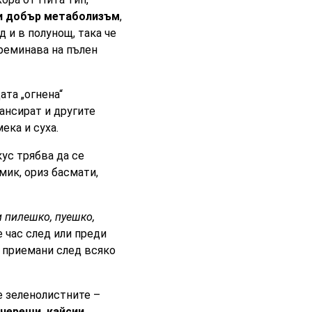
и добър метаболизъм
,
д и в полунощ, така че
преминава на пълен
ата „огнена“
ансират и другите
мека и суха.
ус трябва да се
мик, ориз басмати,
и пилешко, пуешко,
е час след или преди
, приемани след всяко
е зеленолистните –
 череши, кайсии,