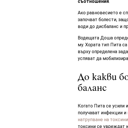
съотношения
.
Ако равновесието е сп
започват болести, защ
води до дисбаланс и пр
Водещата Доша определ
му. Хората тип Пита са
върху определена задач
успяват да мобилизира
До какви б
баланс
Когато Пита се усили и
получават инфекции и 
натрупване на токсини
токсини се увреждат к