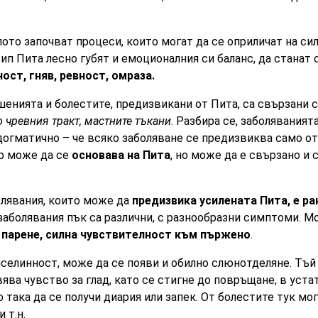
ото започват процеси, които могат да се оприличат на сил
ип Пита лесно губят и емоционалния си баланс, да станат 
ст, гняв, ревност, омраза.
шенията и болестите, предизвикани от Пита, са свързани 
о чревния тракт, мастните тъкани
. Разбира се, заболяваният
догматично – че всяко заболяване се предизвиква само от
р може да се
основава на Пита
, но може да е свързано и 
лявания, които може да
предизвика усилената Пита, е ра
аболявания пък са различни, с разнообразни симптоми. Мо
а парене, силна чувствителност към пържено
.
елинност, може да се появи и обилно слюнотделяне. Тъй 
ява чувство за глад, като се стигне до повръщане, в уста
така да се получи диария или запек. От болестите тук мог
 т.н.