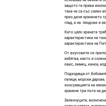
защото ги прави изклю
така че са със силен а
през деня храненето т
глад, а на плодове и з
Като цяло храната тряб
характеристика на таз
характеристики на Пита
От вкусовете се препо
избягва, както и солен
овес, лимец, киноа, елд
Подходящи от
бобовите
патици, морски дарове,
консумацията на някак
хранене три пъти на д
Зеленчуците, включени
зелена салата, асперж