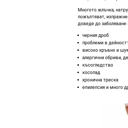
Многото жлъчка, натруп
пожълтяват, изпражнен
доведе до заболяване н
черния дроб
проблеми в дейност
високо кръвно и шу
алергични обриви, д
късогледство
косопад
хронична треска
епилепсия и много др