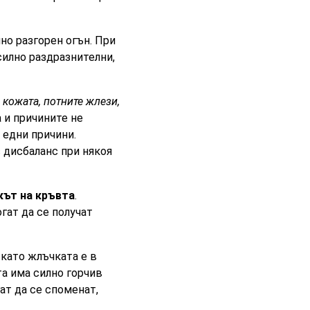
но разгорен огън. При
силно раздразнителни,
с
кожата, потните жлези,
а и причините не
 едни причини.
с дисбаланс при някоя
кът на кръвта
.
гат да се получат
като жлъчката е в
та има силно горчив
ат да се споменат,