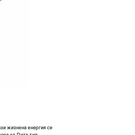
ази жизнена енергия се
ора от Пита тип,