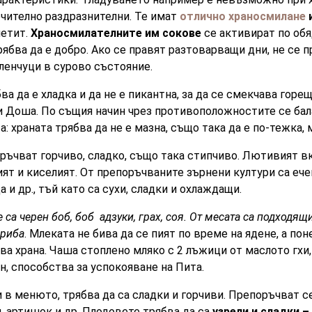
чително раздразнителни. Те имат
отлично храносмилане
петит.
Храносмилателните им сокове
се активират по обя
рябва да е добро. Ако се правят разтоварващи дни, не се 
еленчуци в сурово състояние.
ва да е хладка и да не е пикантна, за да се смекчава горещ
и Доша. По същия начин чрез противоположностите се бал
: храната трябва да не е мазна, също така да е по-тежка, 
ръчват горчиво, сладко, също така стипчиво. Лютивият вк
ият и киселият. От препоръчваните зърнени култури са ече
а и др., тъй като са сухи, сладки и охлаждащи.
 са черен боб, боб адзуки, грах, соя. От месата са подходящ
 риба
. Млеката не бива да се пият по време на ядене, а пон
ва храна. Чаша стоплено мляко с 2 лъжици от маслото гхи
ен, способства за успокояване на Пита.
 в менюто, трябва да са сладки и горчиви. Препоръчват с
и, артишок и др. Плодовете трябва да са
узрели и сладки –