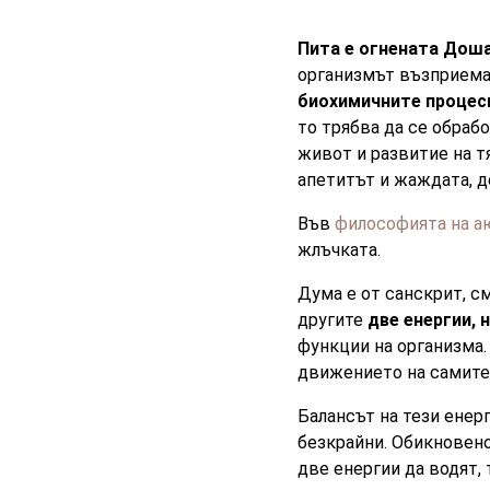
Пита е огнената Дош
организмът възприема 
биохимичните процес
то трябва да се обраб
живот и развитие на т
апетитът и жаждата, д
Във
философията на а
жлъчката.
Дума е от санскрит, см
другите
две енергии, 
функции на организма
движението на самите 
Балансът на тези енер
безкрайни. Обикновено
две енергии да водят,