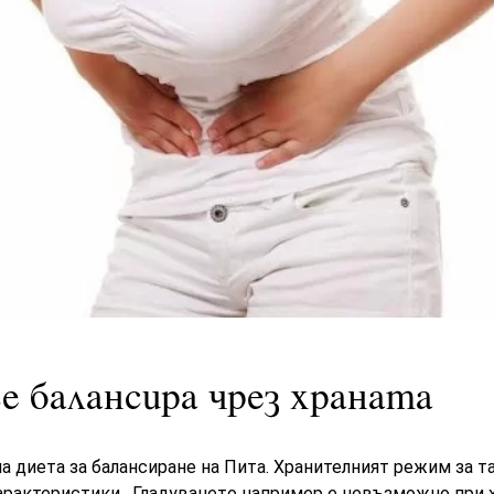
е балансира чрез храната
 диета за балансиране на Пита. Хранителният режим за т
арактеристики. Гладуването например е невъзможно при х