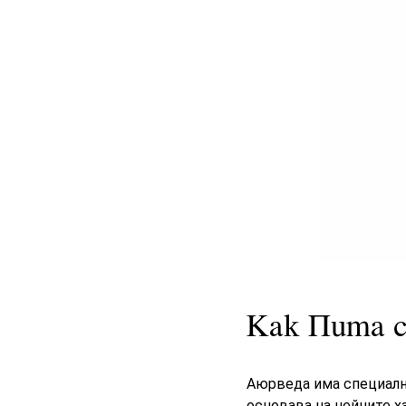
Как Пита с
Аюрведа има специална
основава на нейните х