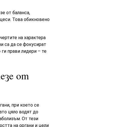
зе от баланса,
оцеси. Това обикновено
чертите на характера
ни са да се фокусират
 ги прави лидери – те
лезе от
гани, при което се
ато цяло водят до
аболизъм. От тези
стта на органи и цели