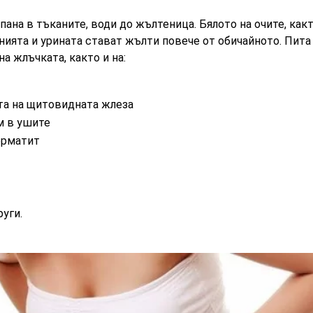
ана в тъканите, води до жълтеница. Бялото на очите, какт
ията и урината стават жълти повече от обичайното. Пита
а жлъчката, както и на:
та на щитовидната жлеза
м в ушите
ерматит
уги.