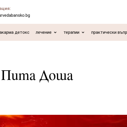
ация:
urvedabansko.bg
акарма детокс
лечение
терапии
практически въп
е Пита Доша