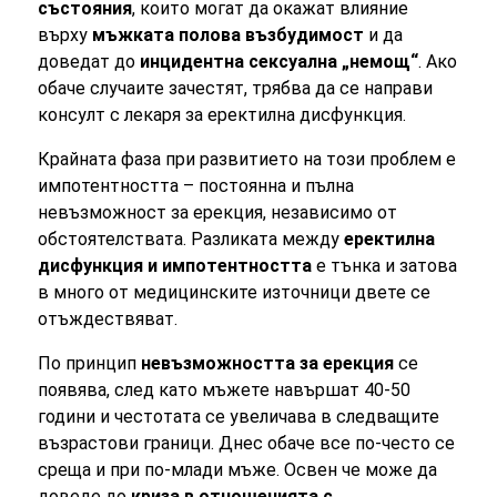
състояния
, които могат да окажат влияние
върху
мъжката полова възбудимост
и да
доведат до
инцидентна сексуална „немощ“
. Ако
обаче случаите зачестят, трябва да се направи
консулт с лекаря за еректилна дисфункция.
Крайната фаза при развитието на този проблем е
импотентността – постоянна и пълна
невъзможност за ерекция, независимо от
обстоятелствата. Разликата между
еректилна
дисфункция и импотентността
е тънка и затова
в много от медицинските източници двете се
отъждествяват.
По принцип
невъзможността за ерекция
се
появява, след като мъжете навършат 40-50
години и честотата се увеличава в следващите
възрастови граници. Днес обаче все по-често се
среща и при по-млади мъже. Освен че може да
доведе до
криза в отношенията с