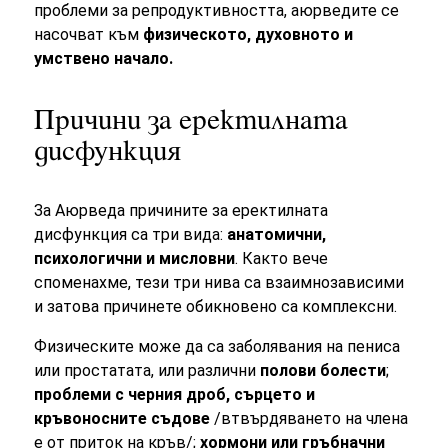
проблеми за репродуктивността, аюрведите се
насочват към
физическото, духовното и
умствено начало.
Причини за еректилната
дисфункция
За Аюрведа причините за еректилната
дисфункция са три вида:
анатомични,
психологични и мисловни
. Както вече
споменахме, тези три нива са взаимнозависими
и затова причинете обикновено са комплексни.
Физическите може да са заболявания на пениса
или простатата, или различни
полови болести
;
проблеми с черния дроб, сърцето и
кръвоносните съдове
/втвърдяването на члена
е от приток на кръв/;
хормони или гръбначни