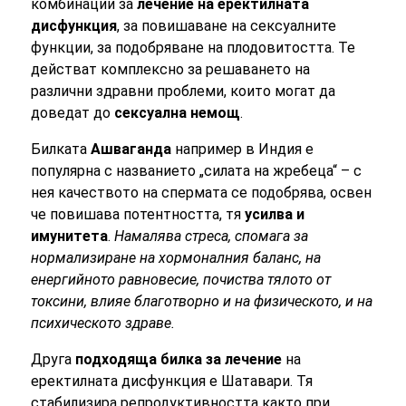
комбинации за
лечение на еректилната
дисфункция
, за повишаване на сексуалните
функции, за подобряване на плодовитостта. Те
действат комплексно за решаването на
различни здравни проблеми, които могат да
доведат до
сексуална немощ
.
Билката
Ашваганда
например в Индия е
популярна с названието „силата на жребеца“ – с
нея качеството на спермата се подобрява, освен
че повишава потентността, тя
усилва и
имунитета
.
Намалява стреса, спомага за
нормализиране на хормоналния баланс, на
енергийното равновесие, почиства тялото от
токсини, влияе благотворно и на физическото, и на
психическото здраве.
Друга
подходяща билка за лечение
на
еректилната дисфункция е Шатавари. Тя
стабилизира репродуктивността както при