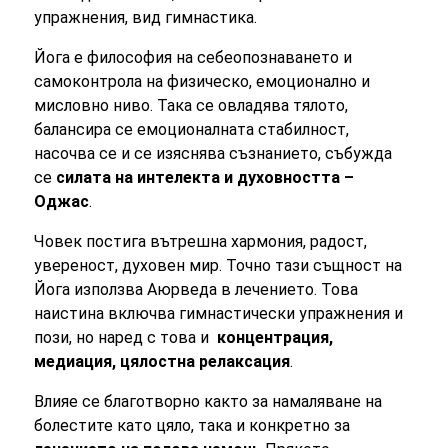
упражнения, вид гимнастика.
Йога е философия на себеопознаването и
самоконтрола на физическо, емоционално и
мисловно ниво. Така се овладява тялото,
балансира се емоционалната стабилност,
насочва се и се изяснява съзнанието, събужда
се
силата на интелекта и духовността –
Оджас
.
Човек постига вътрешна хармония, радост,
увереност, духовен мир. Точно тази същност на
Йога използва Аюрведа в лечението. Това
наистина включва гимнастически упражнения и
пози, но наред с това и
концентрация,
медиация, цялостна релаксация
.
Влияе се благотворно както за намаляване на
болестите като цяло, така и конкретно за