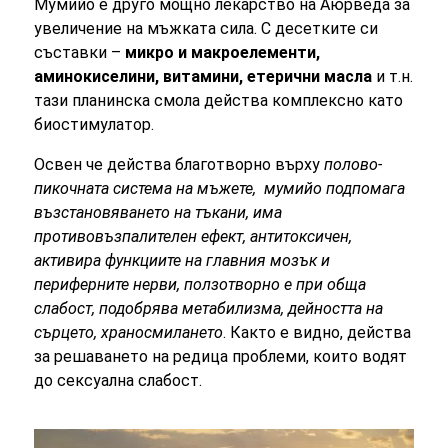
Мумийо е друго мощно лекарство на Аюрведа за
увеличение на мъжката сила. С десетките си
съставки –
микро и макроелементи,
аминокиселини, витамини, етерични масла
и т.н.
тази планинска смола действа комплексно като
биостимулатор.
Освен че действа благотворно върху
полово-
пикочната система на мъжете, мумийо подпомага
възстановяването на тъкани, има
противовъзпалителен ефект, антитоксичен,
активира функциите на главния мозък и
периферните нерви, ползотворно е при обща
слабост, подобрява метабилизма, дейността на
сърцето, храносмилането
. Както е видно, действа
за решаването на редица проблеми, които водят
до сексуална слабост.