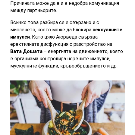
Причината може да е и в недобра комуникация
между партньорите.
Всичко това разбира се е свързано и с
мисленето, което може да блокира
сексуалните
импулси
. Като цяло Аюрведа свързва
еректилната дисфункция с разстройство на
Вата Дошата
– енергията на движението, която
в организма контролира нервните импулси,
мускулните функции, кръвообръщението и др.