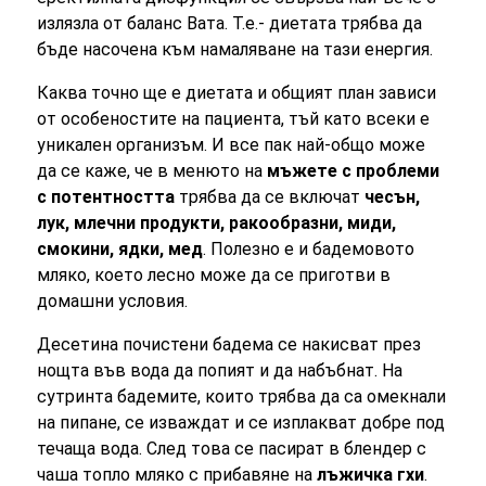
излязла от баланс Вата. Т.е.- диетата трябва да
бъде насочена към намаляване на тази енергия.
Каква точно ще е диетата и общият план зависи
от особеностите на пациента, тъй като всеки е
уникален организъм. И все пак най-общо може
да се каже, че в менюто на
мъжете с проблеми
с потентността
трябва да се включат
чесън,
лук, млечни продукти, ракообразни, миди,
смокини, ядки, мед
. Полезно е и бадемовото
мляко, което лесно може да се приготви в
домашни условия.
Десетина почистени бадема се накисват през
нощта във вода да попият и да набъбнат. На
сутринта бадемите, които трябва да са омекнали
на пипане, се изваждат и се изплакват добре под
течаща вода. След това се пасират в блендер с
чаша топло мляко с прибавяне на
лъжичка гхи
.