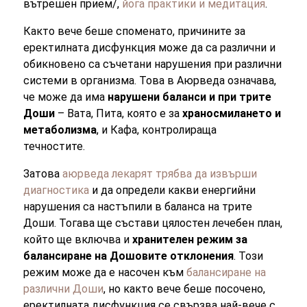
вътрешен прием/,
йога практики и медитация
.
Както вече беше споменато, причините за
еректилната дисфункция може да са различни и
обикновено са съчетани нарушения при различни
системи в организма. Това в Аюрведа означава,
че може да има
нарушени баланси и при трите
Доши
– Вата, Пита, която е за
храносмилането и
метаболизма
, и Кафа, контролираща
течностите.
Затова
аюрведа лекарят трябва да извърши
диагностика
и да определи какви енергийни
нарушения са настъпили в баланса на трите
Доши. Тогава ще състави цялостен лечебен план,
който ще включва и
хранителен режим за
балансиране на Дошовите отклонения
. Този
режим може да е насочен към
балансиране на
различни Доши
, но както вече беше посочено,
еректилната дисфункция се свързва най-вече с