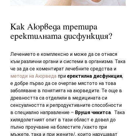
Как Аюрведа третира
еректилната дисфункция?
Лечението е комплексно и може да се отнася
към различни органи и системи в организма. Така
че за да се коментират лечебните средства и
методи на Аюрведа
при
еректилна дисфункция
,
е добре първо да се очертае мястото на това
заболяване в понятията на аюрведите. Те още в
древността са отделили в медицината си
сексуалността и репродуктивните способности
в специално направление –
Врушя чикитса
. Така
хилядолетният опит в тази област е довел до
пълно проучване на болестите /както при
мъжете, така и при жените/, които нарушават