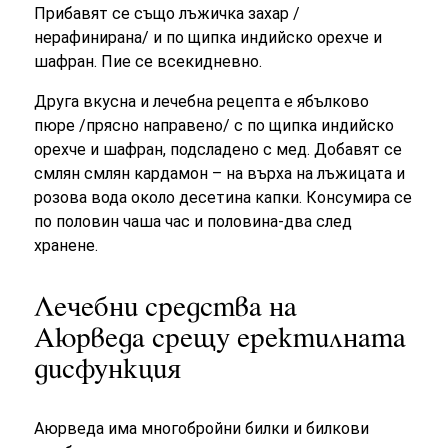
Прибавят се също лъжичка захар /
нерафинирана/ и по щипка индийско орехче и
шафран. Пие се всекидневно.
Друга вкусна и лечебна рецепта е ябълково
пюре /прясно направено/ с по щипка индийско
орехче и шафран, подсладено с мед. Добавят се
смлян смлян кардамон – на върха на лъжицата и
розова вода около десетина капки. Консумира се
по половин чаша час и половина-два след
хранене.
Лечебни средства на
Аюрведа срещу еректилната
дисфункция
Аюрведа има многобройни билки и билкови