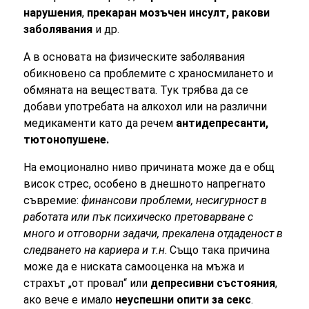
нарушения
,
прекаран мозъчен инсулт, ракови
заболявания
и др.
А в основата на физическите заболявания
обикновено са проблемите с храносмилането и
обмяната на веществата. Тук трябва да се
добави употребата на алкохол или на различни
медикаменти като да речем
а
нтидепресанти
,
тютонопушене.
На емоционално ниво причината може да е общ
висок стрес, особено в днешното напрегнато
съвремие:
финансови проблеми, несигурност в
работата или пък психическо претоварване с
много и отговорни задачи, прекалена отдаденост в
следването на кариера и т.н
. Също така причина
може да е ниската самооценка на мъжа и
страхът „от провал“ или
депресивни състояния
,
ако вече е имало
неуспешни опити за секс
.