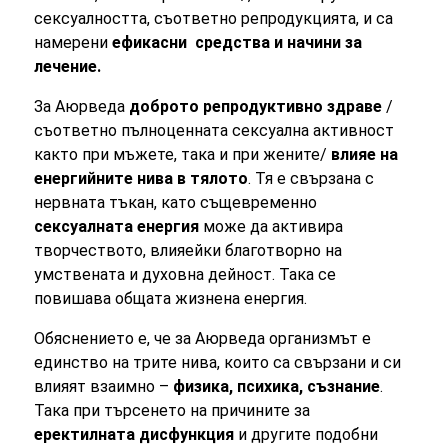
сексуалността, съответно репродукцията, и са
намерени
ефикасни средства и начини за
лечение.
За Аюрведа
доброто репродуктивно здраве
/
съответно пълноценната сексуална активност
както при мъжете, така и при жените/
влияе на
енергийните нива в тялото
. Тя е свързана с
нервната тъкан, като същевременно
сексуалната енергия
може да активира
творчеството, влияейки благотворно на
умствената и духовна дейност. Така се
повишава общата жизнена енергия.
Обяснението е, че за Аюрведа организмът е
единство на трите нива, които са свързани и си
влияят взаимно –
физика, психика, съзнание
.
Така при търсенето на причините за
еректилната дисфункция
и другите подобни