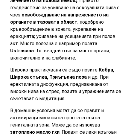
лечението на полова немощ
. Прякото
въздействие за усилване на сексуалната сила е
чрез
освобождаване на напрежението на
органите в тазовата област
, подобрено
кръвообръщение в зоната, укрепване на
ерекцията; усилване на усещанията при полов
акт. Много полезна е например позата
Ustrasana
. Тя въздейства на много органи,
включително и на слабините.
Широко практикувани са също позите
Кобра,
Широка стъпка, Триъгълна поза
и др. При
еректилната дисфункция, предизвикана от
високи нива на стрес, позите и упражненията се
съчетават с медитация.
В домашни условия могат да се правят и
активиращи масажи за простатата и за
гениталната зона. Може да се използва
затоплено масло гхи
. Правят се леки кръгови