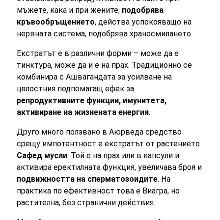
мъжете, кака и при жените;
подобрява
кръвообръщението
, действа успокояващо на
нервната система, подобрява храносмилането.
Екстратът е в различни форми – може да е
тинктура, може да и е на прах. Традиционно се
комбинира с Ашвагандата за усилване на
цялостния подпомагащ ефек за
репродуктивните функции, имунитета,
активиране на жизнената енергия
.
Друго много ползвано в Аюрведа средство
срещу импотентност е екстратът от растението
Сафед мусли
. Той е на прах или в капсули и
активира еректилната функция, увеличава броя и
подвижността на сперматозоидите
. На
практика по ефективност това е Виагра, но
растителна, без странични действия.