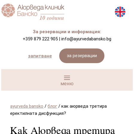
За резервации и информация:
+359 879 222 905
|
info@ayurvedabansko.bg
за резервации
запитване
ayurveda bansko
/
блог
/
как аюрведа третира
еректилната дисфункция?
Как Аюрведа третира