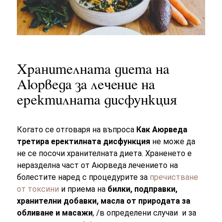
Хранителната диета на
Аюрведа за лечение на
еректилната дисфункция
Когато се отговаря на въпроса
Как Аюрведа
третира еректилната дисфункция
не може да
не се посочи хранителната диета. Храненето е
неразделна част от Аюрведа лечението на
болестите наред с процедурите за
пречистване
от токсини
и приема на
билки, подправки,
хранителни добавки, масла от природата за
обливане и масажи
, /в определени случаи и за