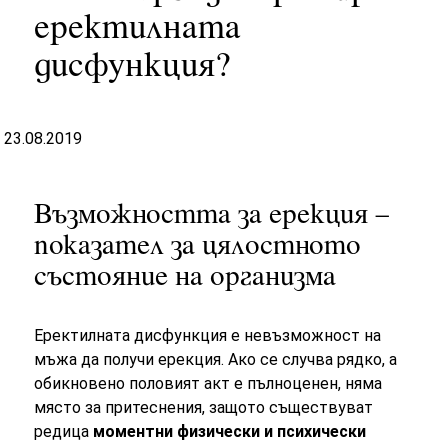
еректилната
дисфункция?
23.08.2019
Възможността за ерекция –
показател за цялостното
състояние на организма
Еректилната дисфункция e невъзможност на
мъжа да получи ерекция. Ако се случва рядко, а
обикновено половият акт е пълноценен, няма
място за притеснения, защото съществуват
редица
моментни физически и психически