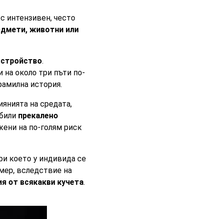
 с интензивен, често
едмети, животни или
зстройство
.
на около три пъти по-
фамилна история.
иянията на средата,
 били
прекалено
ожени на по-голям риск
ри което у индивида се
имер, вследствие на
я от всякакви кучета
.