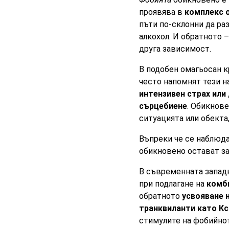
проявява в
комплекс 
пъти по-склонни да ра
алкохол. И обратното 
друга зависимост.
В подобен омагьосан к
често напомнят тези н
интензивен страх или
сърцебиене
. Обикнове
ситуацията или обекта
Въпреки че се наблюда
обикновено остават за
В съвременната запад
при подлагане на
комби
обратното
усвояване 
транквиланти като Кс
стимулите на фобийнот