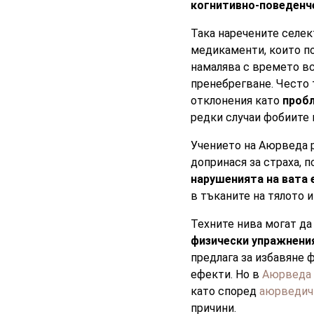
когнитивно-поведенч
Така наречените селек
медикаменти, които по
намалява с времето вс
пренебрегване. Често 
отклонения като
пробл
редки случаи фобиите 
Учението на Аюрведа 
допринася за страха, 
нарушенията на вата 
в тъканите на тялото 
Техните нива могат да
физически упражнения
предлага за избавяне ф
ефекти. Но в
Аюрведа
като според
аюрведич
причини.