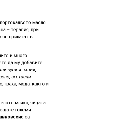
портокалвото масло.
на – терапия, при
 се прилагат в
ните и много
ете да му добавите
пли супи и яхнии,
асло, сготвени
, граха, меда, както и
елото мляко, яйцата,
лъщате големи
равновесие
са
.