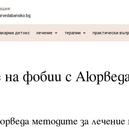
ация:
urvedabansko.bg
акарма детокс
лечение
терапии
практически въп
 на фобии с Аюрвед
юрведа методите за лечение 