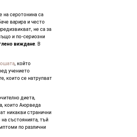
е на серотонина са
аче варира и често
редизвикват, не са за
 също и по-сериозни
ъглено виждане
. В
дошата
, който
ред учението
е, които се натрупват
ючително диета,
та, които Аюрведа
ват никакви странични
 на състоянията, тъй
мптоми по различни