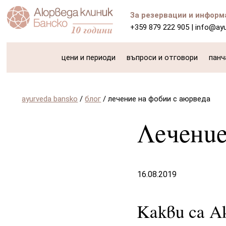
За резервации и информ
+359 879 222 905
|
info@ay
цени и периоди
въпроси и отговори
панч
ayurveda bansko
/
блог
/
лечение на фобии с аюрведа
Лечение
16.08.2019
Какви са А