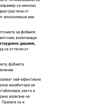
 например
са няколко
 пристрастени от
ят алкохолизъм или
мптомите на
фобиите
имптоми, включващи
затруднено дишане,
а се оттегли от
мите, фобията
лечение.
новяват най-ефективно
елни инхибитори на
бетаблокери, както и
рано излагане на
. Прилага се и