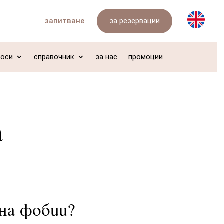
за резервации
запитване
роси
справочник
за нас
промоции
а
на фобии?