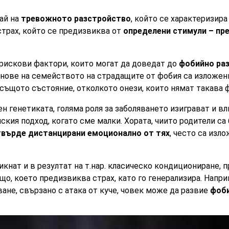
чай на
тревожното разстройство
, който се характеризира
трах, който се предизвиква от
определени стимули – пр
рискови фактори, които могат да доведат до
фобийно ра
ове на семейството на страдащите от фобия са изложени 
 същото състояние, отколкото онези, които нямат такава 
ен генетиката, голяма роля за заболяването изиграват и вл
ския подход, когато сме малки. Хората, чиито родители са
твърде дистанцирани емоционално от тях
, често са изл
кнат и в резултат на т.нар. класическо кондициониране, п
що, което предизвиква страх, като го генерализира. Напр
не, свързано с атака от куче, човек може да развие
фоби