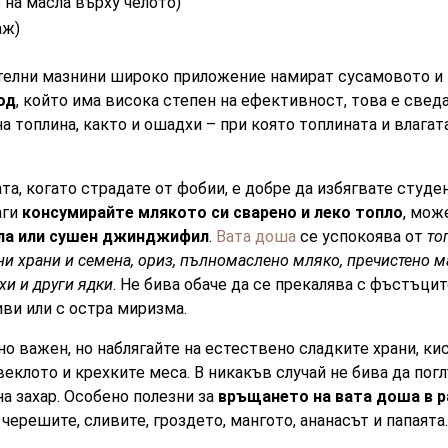
 на масла върху челото)
аж)
телни мазнини широко приложение намират сусамовото и 
од
, който има висока степен на ефективност, това е сведа
 топлина, както и ошадхи – при която топлината и влагата
та, когато страдате от фобии, е добре да избягвате студе
аги
консумирайте млякото си сварено и леко топло
, мож
ела или сушен джинджифил
.
Вата доша
се успокоява от
то
и храни и семена, ориз, пълномаслено мляко, пречистено м
хи и други ядки
. Не бива обаче да се прекалява с фъстъците
иви или с остра миризма.
о важен, но наблягайте на естествено сладките храни, кис
веклото и крехките меса. В никакъв случай не бива да пог
а захар. Особено полезни за
връщането на вата доша в 
 черешите, сливите, гроздето, мангото, ананасът и папаята