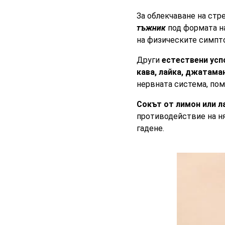
За облекчаване на стр
тъжник
под формата на
на физическите симпт
Други
естествени усп
кава, лайка, джатама
нервната система, пом
Сокът от лимон или л
противодействие на н
гадене.