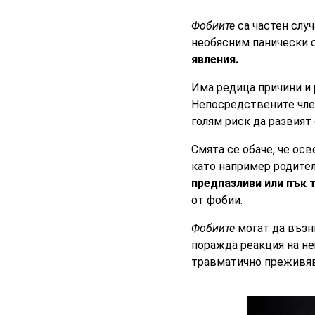
Фобиите
са частен слу
необясним панически с
явления.
Има редица причини и 
Непосредствените член
голям риск да развият
Смята се обаче, че осв
като например родител
предпазливи или пък 
от фобии.
Фобиите
могат да възни
поражда реакция на не
травматично преживява