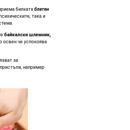
приема билката
блатен
психическите, така и
стема.
те
байкалски шлемник,
то освен че успокоява
лзват за
пристъпи, например