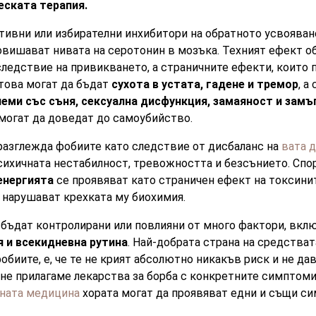
еската терапия.
тивни или избирателни инхибитори на обратното усвояван
вишават нивата на серотонин в мозъка. Техният ефект об
ледствие на привикването, а страничните ефекти, които п
това могат да бъдат
сухота в устата, гадене и тремор
, а
еми със съня, сексуална дисфункция, замаяност и зам
могат да доведат до самоубийство.
разглежда фобиите като следствие от дисбаланс на
вата 
психичната нестабилност, тревожността и безсънието. Спо
енергията
се проявяват като страничен ефект на токсинит
и нарушават крехката му биохимия.
 бъдат контролирани или повлияни от много фактори, вкл
 и всекидневна рутина
. Най-добрата страна на средства
обиите, е, че те не крият абсолютно никакъв риск и не да
не прилагаме лекарства за борба с конкретните симптоми
ната медицина
хората могат да проявяват едни и същи си