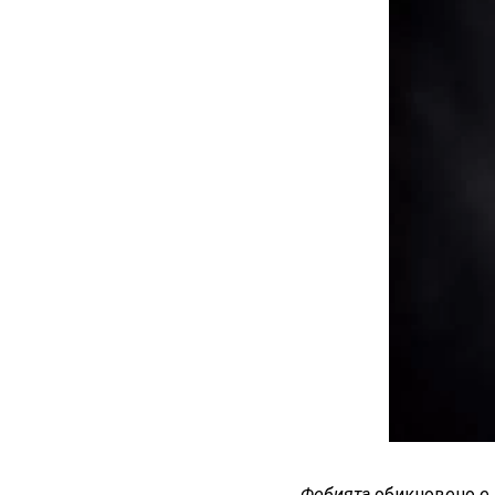
Фобията
обикновено е 