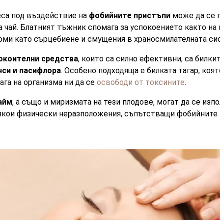
еса под въздействие на
фобийните пристъпи
може да се 
 чай. Блатният тъжник спомага за успокоението както на 
оми като сърцебиене и смущения в храносмилателната си
окоителни средства
, които са силно ефективни, са билки
нси и пасифлора
. Особено подходяща е билката тагар, коя
ага на организма ни да се
освободи от токсините
.
айм
, а също и миризмата на тези плодове, могат да се изпо
якои физически неразположения, съпътстващи фобийните 