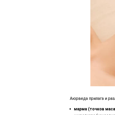
Аюрведа прилага и раз
марма (точков маса