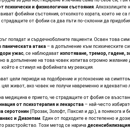
от психически и физиологични състояния
. Алкохолиците
звиват фобийни състояния, отколкото хората, които не са
– страдащите от фобии са два пъти по-склонни да придоби
ръг попадат и сърдечноболните пациенти. Освен това си
а
паническата атака
– в допълнение към психическите с
 дори ужас
, се наблюдават
изпотяване, тремор, гадене, 
но в допълнение на това човек изпитва огромно желание д
, който е стимул на фобийната му реакция.
ват цели периоди на подобрение и успокоение на симпто
 цял живот, ако човек не получи навременно и адекватно 
на медицина е прието, че страдащите от фобия се възста
нация от психотерапия и лекарства
– най-често избират
на серотонин
(Прозак, Золофт, Паксил и др.), а понякога и 
анакс и Диазепам
. Един от подходите е постепенно и дози
о разстройство. Този метод се нарича
десенсибилизация