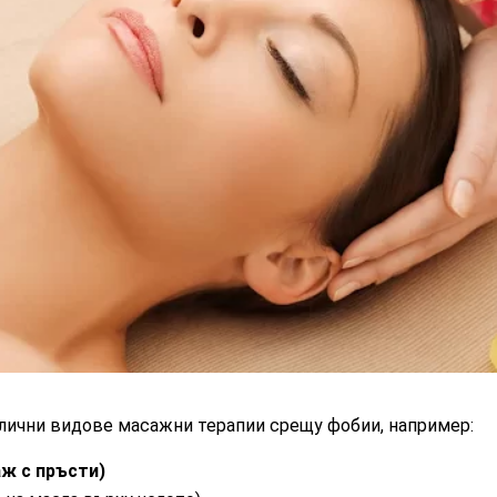
лични видове масажни терапии срещу фобии, например:
ж с пръсти)