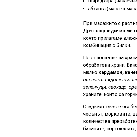
широдхара (нанасяне
абхянга (маслен мас
При масажите с расти
Друг
аюрведичен мет
която прилагаме влажна
комбинация с билки.
По отношение на храна
обработени храни. Вин
малко
кардамон, кан
повечето видове зърнен
зеленчуци, авокадо, оре
храните, които са горч
Сладкият вкус е особен
чесънът, морковите, ц
количества преработен
бананите, портокалите,