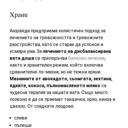
Храни
Аюрведа предприема холистичен подход за
лечението на тревожността и тревожните
разстройства, като се старае да успокои и
усмири ума. За
лечението на дисбалансирана
вата доша
се препоръчва
билково лечение
,
както и хранителен режим, който включва
сравнително по-мазни, но не тежки храни.
Мазнините от авокадото, сьомгата, зехтина,
ядките, кокоса, пълномасленото мляко
са
чудесна терапия за нашата вата. Също много
полезно е да се приемат тиквички, ориз, киноа и
цвекло. От сладките плодове:
сливи
пъпеши