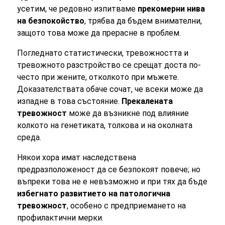
усетим, че редовно изпитваме
прекомерни нива
на безпокойство
, трябва да бъдем внимателни,
защото това може да прерасне в проблем.
Погледнато статистически, тревожността и
тревожното разстройство се срещат доста по-
често при жените, отколкото при мъжете.
Доказателствата обаче сочат, че всеки може да
изпадне в това състояние.
Прекалената
тревожност
може да възникне под влияние
колкото на генетиката, толкова и на околната
среда.
Някои хора имат наследствена
предразположеност да се безпокоят повече; но
въпреки това не е невъзможно и при тях да бъде
избегнато развитието на патологична
тревожност
, особено с предприемането на
профилактични мерки.