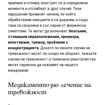
приливи и отливи, изострят се в определени
моменти и отслабват в друг случай. Тези
нарушения променят начина, по който
обработваме емоциите и се държим, а също
така са свързани и със серии от физически
симптоми. Те могат да включват
безсъние,
стомашни неразположения, преумора,
изпотяване, тремор, проблеми с
концентрацията
. Докато по-леките случаи на
тревожност могат по-скоро ни объркат, тежките
случаи на тревожност и тревожно разстройство
могат сериозно да повлияят на нашето
ежедневие.
Медикаментозно лечение на
тревожност