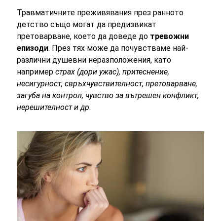
Травматичните преживявания през ранното
детство също могат да предизвикат
претоварване, което да доведе до
тревожни
епизоди
. През тях може да почувстваме най-
различни душевни неразположения, като
например
страх (дори ужас), притеснение,
несигурност, свръхчувствителност, претоварване,
загуба на контрол, чувство за вътрешен конфликт,
нерешителност и др.