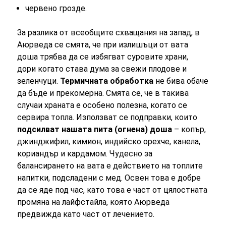
червено грозде.
За разлика от всеобщите схващания на запад, в
Аюрведа се смята, че при излишъци от вата
доша трябва да се избягват суровите храни,
дори когато става дума за свежи плодове и
зеленчуци.
Термичната обработка
не бива обаче
да бъде и прекомерна. Смята се, че в такива
случаи храната е особено полезна, когато се
сервира топла. Използват се подправки, които
подсилват нашата пита (огнена) доша
– копър,
джинджифил, кимион, индийско орехче, канела,
кориандър и кардамом. Чудесно за
балансирането на вата е действието на топлите
напитки, подсладени с мед. Освен това е добре
да се яде под час, като това е част от цялостната
промяна на лайфстайла, която Аюрведа
предвижда като част от лечението.