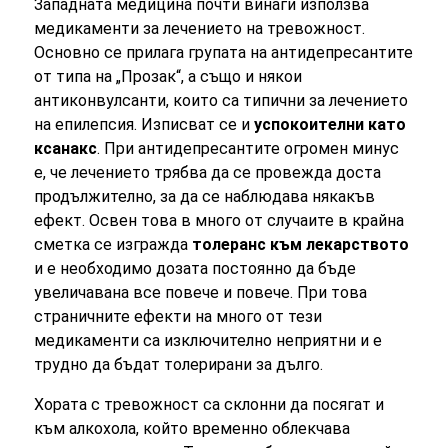
Западната медицина почти винаги използва
медикаменти за лечението на тревожност.
Основно се прилага групата на антидепресантите
от типа на „Прозак“, а също и някои
антиконвулсанти, които са типични за лечението
на епилепсия. Изписват се и
успокоителни като
ксанакс
. При антидепресантите огромен минус
е, че лечението трябва да се провежда доста
продължително, за да се наблюдава някакъв
ефект. Освен това в много от случаите в крайна
сметка се изгражда
толеранс към лекарството
и е необходимо дозата постоянно да бъде
увеличавана все повече и повече. При това
страничните ефекти на много от тези
медикаменти са изключително неприятни и е
трудно да бъдат толерирани за дълго.
Хората с тревожност са склонни да посягат и
към алкохола, който временно облекчава