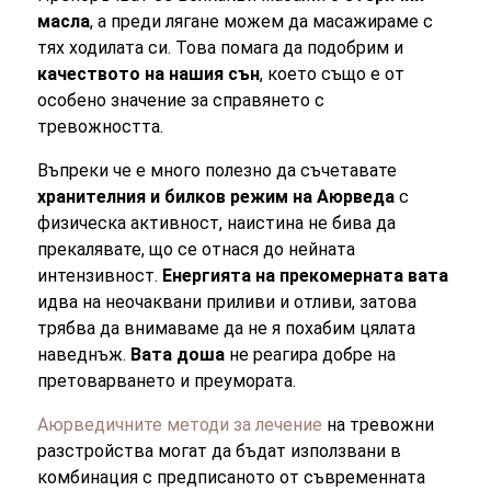
масла
, а преди лягане можем да масажираме с
тях ходилата си. Това помага да подобрим и
качеството на нашия сън
, което също е от
особено значение за справянето с
тревожността.
Въпреки че е много полезно да съчетавате
хранителния и билков режим на Аюрведа
с
физическа активност, наистина не бива да
прекалявате, що се отнася до нейната
интензивност.
Енергията на прекомерната вата
идва на неочаквани приливи и отливи, затова
трябва да внимаваме да не я похабим цялата
наведнъж.
Вата доша
не реагира добре на
претоварването и преумората.
Аюрведичните методи за лечение
на тревожни
разстройства могат да бъдат използвани в
комбинация с предписаното от съвременната