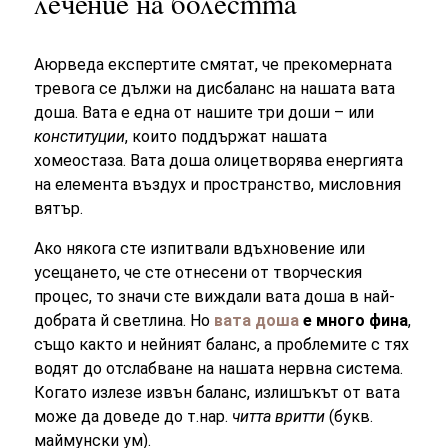
лечение на болестта
Аюрведа експертите смятат, че прекомерната
тревога се дължи на дисбаланс на нашата вата
доша. Вата е една от нашите три доши – или
конституции
, които поддържат нашата
хомеостаза. Вата доша олицетворява енергията
на елемента въздух и пространство, мисловния
вятър.
Ако някога сте изпитвали вдъхновение или
усещането, че сте отнесени от творческия
процес, то значи сте виждали вата доша в най-
добрата й светлина. Но
вата доша
е много фина
,
също както и нейният баланс, а проблемите с тях
водят до отслабване на нашата нервна система.
Когато излезе извън баланс, излишъкът от вата
може да доведе до т.нар.
читта вритти
(букв.
маймунски ум).