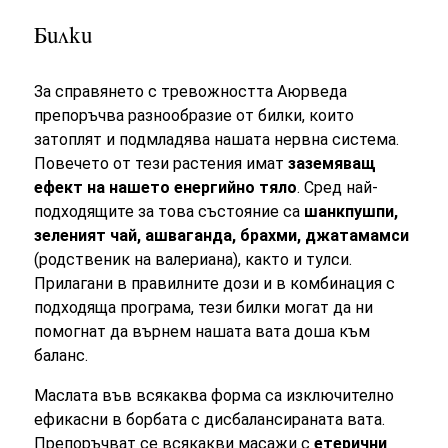
Билки
За справянето с тревожността Аюрведа
препоръчва разнообразие от билки, които
затоплят и подмладява нашата нервна система.
Повечето от тези растения имат
заземяващ
ефект на нашето енергийно тяло
. Сред най-
подходящите за това състояние са
шанкпушпи,
зеленият чай, ашваганда, брахми, джатамамси
(родственик на валериана), както и тулси.
Прилагани в правилните дози и в комбинация с
подходяща програма, тези билки могат да ни
помогнат да върнем нашата вата доша към
баланс.
Маслата във всякаква форма са изключително
ефикасни в борбата с дисбалансираната вата.
Препоръчват се всякакви масажи с
етерични