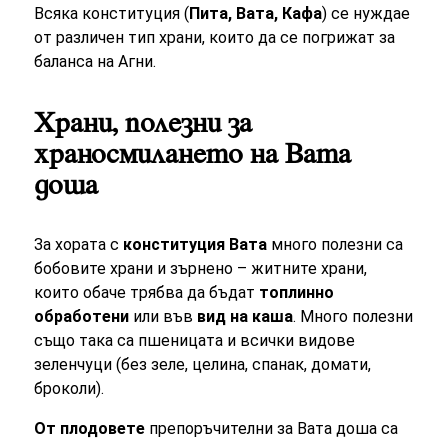
Всяка конституция (
Пита, Вата, Кафа
) се нуждае
от различен тип храни, които да се погрижат за
баланса на Агни.
Храни, полезни за
храносмилането на Вата
доша
За хората с
конституция Вата
много полезни са
бобовите храни и зърнено – житните храни,
които обаче трябва да бъдат
топлинно
обработени
или във
вид на каша
. Много полезни
също така са пшеницата и всички видове
зеленчуци (без зеле, целина, спанак, домати,
броколи).
От плодовете
препоръчителни за Вата доша са