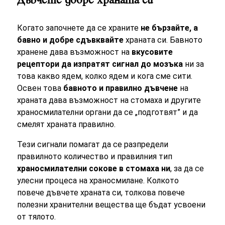
Дъвчете добре храната си
Когато започнете да се храните
не бързайте, а
бавно и добре сдъвквайте
храната си. Бавното
хранене дава възможност на
вкусовите
рецептори да изпратят сигнал до мозъка
ни за
това какво ядем, колко ядем и кога сме сити.
Освен това
бавното и правилно дъвчене
на
храната дава възможност на стомаха и другите
храносмилателни органи да се „подготвят” и да
смелят храната правилно.
Тези сигнали помагат да се разпредели
правилното количество и правилния тип
храносмилателни сокове в стомаха ни
, за да се
улесни процеса на храносмилане. Колкото
повече дъвчете храната си, толкова повече
полезни хранителни вещества ще бъдат усвоени
от тялото.