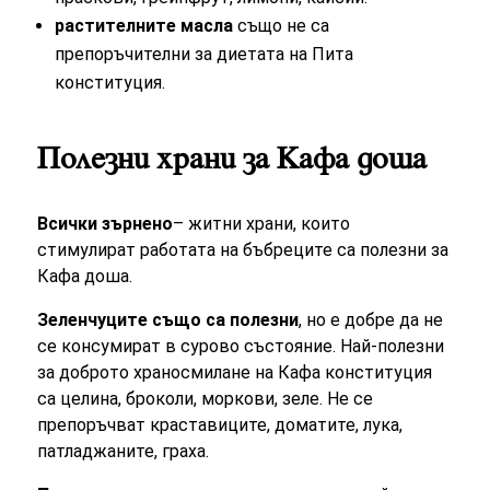
растителните масла
също не са
препоръчителни за диетата на Пита
конституция.
Полезни храни за Кафа доша
Всички зърнено
– житни храни, които
стимулират работата на бъбреците са полезни за
Кафа доша.
Зеленчуците също са полезни
, но е добре да не
се консумират в сурово състояние. Най-полезни
за доброто храносмилане на Кафа конституция
са целина, броколи, моркови, зеле. Не се
препоръчват краставиците, доматите, лука,
патладжаните, граха.