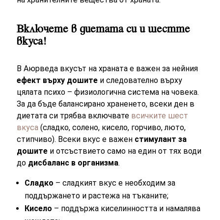
Включете в диетата си и шестте
вкуса!
В Аюрведа вкусът на храната е важен за нейния
ефект върху дошите
и следователно върху
цялата психо – физиологична система на човека.
За да бъде балансирано храненето, всеки ден в
диетата си трябва включвате
всичките шест
вкуса
(сладко, солено, кисело, горчиво, люто,
стипчиво). Всеки вкус е важен
стимулант за
дошите
и отсъствието само на един от тях води
до
дисбаланс в организма
.
Сладко
– сладкият вкус е необходим за
поддържането и растежа на тъканите;
Кисело
– поддържа киселинността и намалява