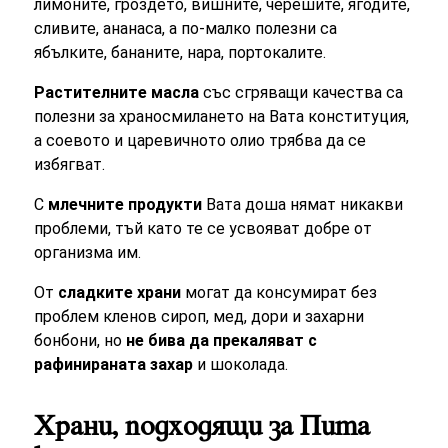
лимоните, гроздето, вишните, черешите, ягодите,
сливите, ананаса, а по-малко полезни са
ябълките, бананите, нара, портокалите.
Растителните масла
със сгряващи качества са
полезни за храносмилането на Вата конституция,
а соевото и царевичното олио трябва да се
избягват.
С
млечните продукти
Вата доша нямат никакви
проблеми, тъй като те се усвояват добре от
организма им.
От
сладките храни
могат да консумират без
проблем кленов сироп, мед, дори и захарни
бонбони, но
не бива да прекаляват с
рафинираната захар
и шоколада.
Храни, подходящи за Пита