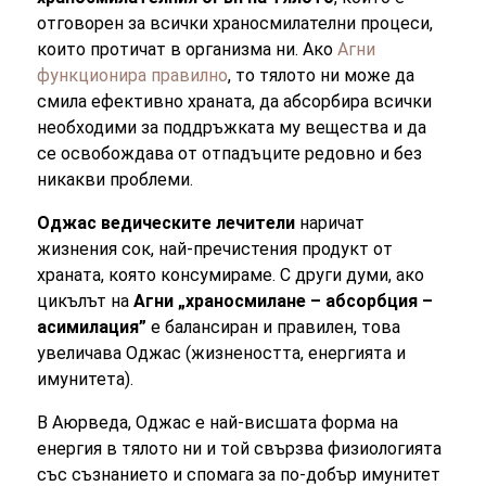
отговорен за всички храносмилателни процеси,
които протичат в организма ни. Ако
Агни
функционира правилно
, то тялото ни може да
смила ефективно храната, да абсорбира всички
необходими за поддръжката му вещества и да
се освобождава от отпадъците редовно и без
никакви проблеми.
Оджас ведическите лечители
наричат
жизнения сок, най-пречистения продукт от
храната, която консумираме. С други думи, ако
цикълът на
Агни „храносмилане – абсорбция –
асимилация”
е балансиран и правилен, това
увеличава Оджас (жизнеността, енергията и
имунитета).
В Аюрведа, Оджас е най-висшата форма на
енергия в тялото ни и той свързва физиологията
със съзнанието и спомага за по-добър имунитет