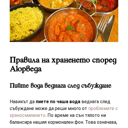
Правила на храненето според
Аюрведа
Пийте вода веднага след събуждане
Навикът да
пиете по чаша вода
веднага след
събуждане може да реши много от
проблемите с
храносмилането
. По време на сън тялото ни
балансира нашия хормонален фон. Това означава,