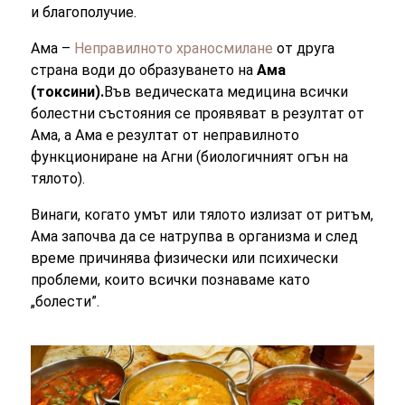
и благополучие.
Ама –
Неправилното храносмилане
от друга
страна води до образуването на
Ама
(токсини).
Във ведическата медицина всички
болестни състояния се проявяват в резултат от
Ама, а Ама е резултат от неправилното
функциониране на Агни (биологичният огън на
тялото).
Винаги, когато умът или тялото излизат от ритъм,
Ама започва да се натрупва в организма и след
време причинява физически или психически
проблеми, които всички познаваме като
„болести”.