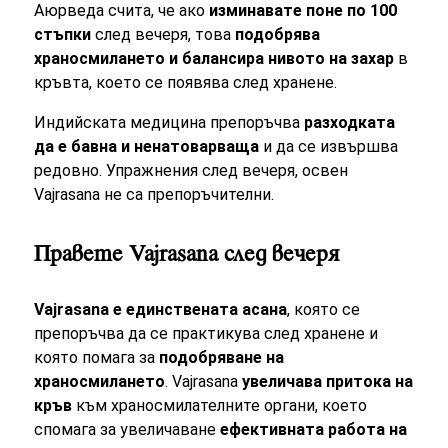
Аюрведа счита, че ако
изминавате поне по 100
стъпки
след вечеря, това
подобрява
храносмилането и балансира нивото на захар
в
кръвта, което се появява след хранене.
Индийската медицина препоръчва
разходката
да е бавна и ненатоварваща
и да се извършва
редовно. Упражнения след вечеря, освен
Vajrasana не са препоръчителни.
Правете Vajrasana след вечеря
Vajrasana е единствената асана
, която се
препоръчва да се практикува след хранене и
която помага за
подобряване на
храносмилането
. Vajrasana
увеличава притока на
кръв
към храносмилателните органи, което
спомага за увеличаване
ефективната работа на