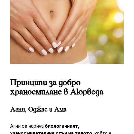
Принципи за добро
храносмилане в Аюрведа
Агни, Оджас и Ама
Агни се нарича
биологичният,
храносмилателния огън на тялото
, който е