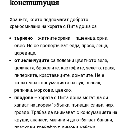
конституция
Храните, които подпомагат доброто
храносмилане на хората с Пита доша са:
зърнено
– житните храни – пшеница, ориз,
овес. Не се препоръчват елда, просо, леща,
царевица.
от зеленчуците
са полезни цветното зеле,
целината, броколите, картофите, зелето, граха,
пиперките, краставиците, доматите. Не е
желателна консумацията на лук, спанак,
репички, моркови, цвекло.
плодове
– хората с Пита доша могат да си
хапват на „корем” ябълки, пъпеши, сливи, нар,
грозде. Трябва да внимават с консумацията на
круши, ананаси, малини и да отбягват банани,
праскови, грейпфрут, лимони, кайсии.