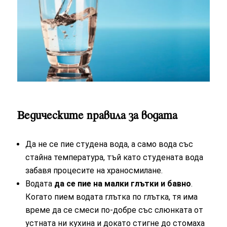
Ведическите правила за водата
Да не се пие студена вода, а само вода със
стайна температура, тъй като студената вода
забавя процесите на храносмилане.
Водата
да се пие на малки глътки и бавно
.
Когато пием водата глътка по глътка, тя има
време да се смеси по-добре със слюнката от
устната ни кухина и докато стигне до стомаха