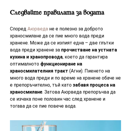
Следвайте правилата за водата
Според
Аюрведа
не е полезно за доброто
храносмилане да се пие много вода преди
хранене. Може да се изпият една – две глътки
вода преди хранене за
прочистване на устната
кухина и хранопровода
, което да гарантира
оптималното
функциониране на
храносмилателния тракт
(Агни). Пиенето на
много вода преди и по време на хранене обаче не
е препоръчително, тъй като
забавя процеса на
храносмилане
. Затова Аюрведа препоръчва да
се изчака поне половин час след хранене и
тогава да се пие повече вода.