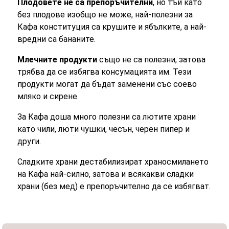
Плодовете не са препоръчителни
, но тъй като
без плодове изобщо не може, най-полезни за
Кафа конституция са крушите и ябълките, а най-
вредни са бананите.
Млечните продукти
също не са полезни, затова
трябва да се избягва консумацията им. Тези
продукти могат да бъдат заменени със соево
мляко и сирене.
За Кафа доша много полезни са лютите храни
като чили, люти чушки, чесън, черен пипер и
други.
Сладките храни дестабилизират храносмилането
на Кафа най-силно, затова и всякакви сладки
храни (без мед) е препоръчително да се избягват.