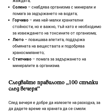
жаждата;
Солено
– снабдява организма с минерали и
помага за задържането на водата;
Горчиво
– има най-малки хранителни
стойности, но е важно, тъй като е необходимо
за извеждането на токсините от организма;
Люто
– повишава апетита, поддържа
обмяната на веществата и подобрява
храносмилането;
Стипчиво
– помага за задържането на
минералите в организма.
Следвайте правилото „100 стъпки
след вечеря”
След вечеря е добре да излезете на разходка, за
да дадете време на храната да се смели.