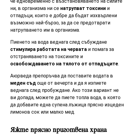
че едновременно с възстановяването на силите
ни, в организма ни се
натрупват токсини
и
отпадъци, които е добре да бъдат изхвърлени
възможно най-бързо, за да се предотврати
натрупването им в организма.
Пиенето на вода веднага след събуждане
стимулира работата на червата
и помага за
отстраняването на токсините и
освобождаването на тялото от отпадъците
.
Аюрведа препоръчва да поставите водата в
меден съд
още от вечерта и да я изпиете
веднага след пробуждане. Ако този вариант не
ви допада, можете да пиете топла вода, в която
да добавите една супена лъжица прясно изцеден
лимонов сок или малко мед.
Яжте прясно приготвена храна