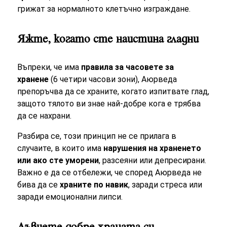
грижат за нормалното клетъчно изграждане.
Яжте, когато сте наистина гладни
Въпреки, че има
правила за часовете за
хранене
(6 четири часови зони), Аюрведа
препоръчва да се храните, когато изпитвате глад,
защото тялото ви знае най-добре кога е трябва
да се нахрани.
Разбира се, този принцип не се прилага в
случаите, в които има
нарушения на храненето
или ако сте уморени
, разсеяни или депресирани.
Важно е да се отбележи, че според Аюрведа не
бива да се
храните по навик
, заради стреса или
заради емоционални липси.