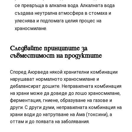
се превръща в алкална вода. Алкалната вода
създава неутрална атмосфера в стомаха и
улеснява и подпомага целия процес на
храносмилане.
Следвайте принципите за
съвместимост на продуктите
Според Аюрведа някой хранителни комбинации
нарушават нормалното храносмилане и
дебалансират дошите. Неправилната комбинация
на храни може да доведе до лошо храносмилане,
ферментация, гниене, образуване на газове и
други. С други думи, неправилната комбинация на
храни води до натрупване на Ама (токсини), а
оттам и до появата на заболявания.