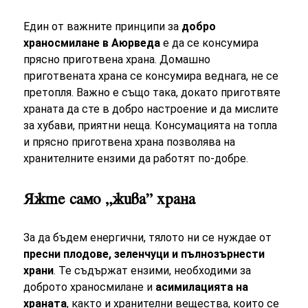
Един от важните принципи за
добро
храносмилане в Аюрведа
е да се консумира
прясно приготвена храна. Домашно
приготвената храна се консумира веднага, не се
претопля. Важно е също така, докато приготвяте
храната да сте в добро настроение и да мислите
за хубави, приятни неща. Консумацията на топла
и прясно приготвена храна позволява на
хранителните ензими да работят по-добре.
Яжте само „жива” храна
За да бъдем енергични, тялото ни се нуждае от
пресни плодове, зеленчуци и пълнозърнести
храни
. Те съдържат ензими, необходими за
доброто храносмилане и
асимилацията на
храната
, както и хранителни вещества, които се