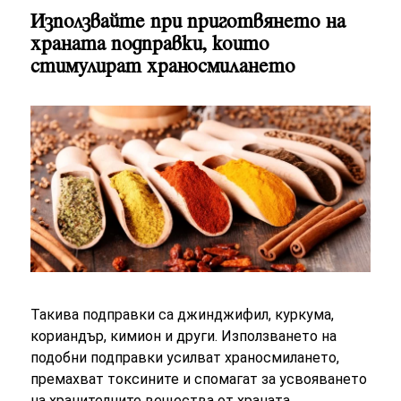
Използвайте при приготвянето на
храната подправки, които
стимулират храносмилането
Такива подправки са джинджифил, куркума,
кориандър, кимион и други. Използването на
подобни подправки усилват храносмилането,
премахват токсините и спомагат за усвояването
на хранителните вещества от храната.