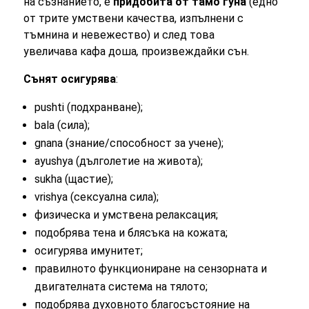
на съзнанието, е
придобита от тамо гуна
(едно
от трите умствени качества, изпълнени с
тъмнина и невежество) и след това
увеличава кафа доша
,
произвеждайки сън.
Сънят осигурява
:
pushti (подхранване);
bala (сила);
gnana (знание/способност за учене);
ayushya (дълголетие на живота);
sukha (щастие);
vrishya (сексуална сила);
физическа и умствена релаксация;
подобрява тена и блясъка на кожата;
осигурява имунитет;
правилното функциониране на сензорната и
двигателната система на тялото;
подобрява духовното благосъстояние на