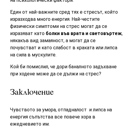
на психологически фактори.
Един от най-важните сред тях е стресът, който
изразходва много енергия. Най-честите
физически симптоми на стрес могат да се
изразяват като
болки във врата и световъртеж
,
някакъв вид замаяност, а могат да се
почувстват и като слабост в краката или липса
на сила в мускулите.
Кой би помислил, че дори баналното задъхване
при ходене може да се дължи на стрес?
Заключение
Чувството за умора, отпадналост и липса на
енергия съпътства все повече хора в
ежедневието им.