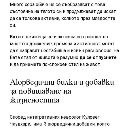
Много хора обаче не се съобразяват с това
състояние на тялото си и продължават да искат
да са толкова активни, колкото през младостта
си.
Вата
е движеща се и активна по природа, но
многото движение, промяна и активност могат
да я направят нестабилна и извън равновесие. На
Вата етап от живота е разумно
да се отпуснете
и да приемете по-спокоен стил на живот.
Аюрведични билки и добавки
за повишаване на
жизнеността
Според интегративния невролог Кулреет
Чаудхари, има 3 аюрведични добавки, които