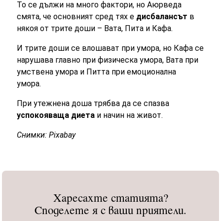
То се дължи на много фактори, но Аюрведа
смята, че основният сред тях е
дисбалансът
в
някоя от трите доши – Вата, Пита и Кафа.
И трите доши се влошават при умора, но Кафа се
нарушава главно при физическа умора, Вата при
умствена умора и Питта при емоционална
умора.
При утежнена доша трябва да се спазва
успокояваща диета
и начин на живот.
Снимки: Pixabay
Харесахте статията?
Споделете я с ваши приятели.