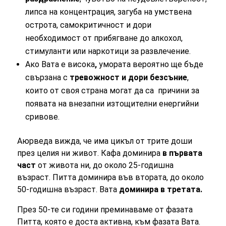
липса на концентрация, загуба на умствена
острота, самокритичност и дори
необходимост от прибягване до алкохол,
стимуланти или наркотици за развлечение.
Ако Вата е висока
,
умората вероятно ще бъде
свързана с
тревожност и дори безсъние
,
които от своя страна могат да са причини за
появата на внезапни изтощителни енергийни
сривове.
Аюрведа вижда, че има цикъл от трите доши
през целия ни живот. Кафа доминира
в първата
част
от живота ни, до около 25-годишна
възраст. Питта доминира във втората, до около
50-годишна възраст. Вата
доминира в третата.
През 50-те си години преминаваме от фазата
Питта, която е доста активна, към фазата Вата.