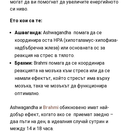
могат да ви помогнат да увеличите енергийното
си ниво.
Ето кои са те:
Ашваганда:
Ashwagandha помага да се
координира оста HPA (хипоталамус-хипофиза-
надбъбречна жлеза) или основната ос за
реакция на стрес в тялото.
Брахми:
Brahmi помага да се координира
реакцията на мозъка към стреса или да се
намали ефектът, който стресът има върху
мозъка, така че мозъкът да функционира
оптимално.
Ashwagandha и
Brahmi
обикновено имат най-
добър ефект, когато ако се приемат заедно –
два пъти на ден, в идеалния случай сутрин и
между 14 и 18 часа.