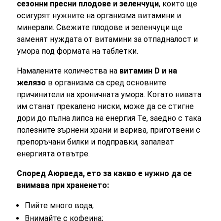
сезонни пресни плодове и зеленчуци
, които ще
осигурят нужните на организма витамини и
минерали. Свежите плодове и зеленчуци ще
заменят нуждата от витамини за отпадналост и
умора под формата на таблетки.
Намалените количества на
витамин D и на
желязо
в организма са сред основните
причинители на хроничната умора. Когато нивата
им станат прекалено ниски, може да се стигне
дори до пълна липса на енергия Те, заедно с така
полезните зърнени храни и варива, приготвени с
препоръчани билки и подправки, запалват
енергията отвътре.
Според Аюрведа, ето за какво е нужно да се
внимава при храненето:
Пийте много вода;
Внимайте с кофеина;