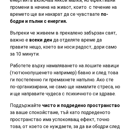
енергията включва някои малки, но ефективни
промени в начина на живот, които с течение на
времето ще ви накарат да се чувствате
по-
бодри и пълни с енергия.
Въпреки че живеем в прекалено забързан свят,
важно е
всеки ден
да отделяте време да
правите нещо, което ви носи радост, дори само
за 10 минути.
Работете върху намаляването на лошите навици
(тютюнопушенето например) бавно и след това
ги постепенно ги премахнете напълно. Ако сте
по-организирани, не само ще намалите стреса, но
и ще направите чудеса с психичното си здраве.
Поддържайте
чисто и подредено пространство
за ваше спокойствие, тъй като подреденото
пространство има успокояващ ефект, точно
това, от което се нуждаете, за да ви ободри след