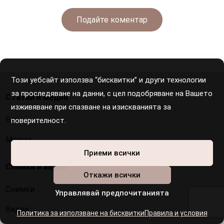
Подайте коментар
Този уебсайт използва “бисквитки” и други технологии
за проследяване на данни, с цел подобряване на Вашето
Статии и медии
изживяване при спазване на изискванията за
Блог
поверителност.
Медии
Приеми всички
Снимки и видеа
Откажи всички
Снимки
Управлявай предпочитанията
Видеа
Политика за използване на бисквитки
Правила и условия