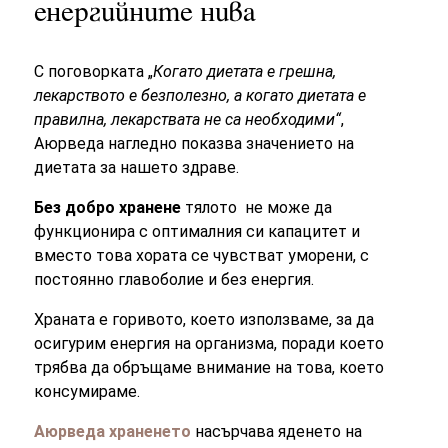
енергийните нива
С поговорката „
Когато диетата е грешна,
лекарството е безполезно, а когато диетата е
правилна, лекарствата не са необходими“
,
Аюрведа нагледно показва значението на
диетата за нашето здраве.
Без добро хранене
тялото не може да
функционира с оптималния си капацитет и
вместо това хората се чувстват уморени, с
постоянно главоболие и без енергия.
Храната е горивото, което използваме, за да
осигурим енергия на организма, поради което
трябва да обръщаме внимание на това, което
консумираме.
Аюрведа храненето
насърчава яденето на