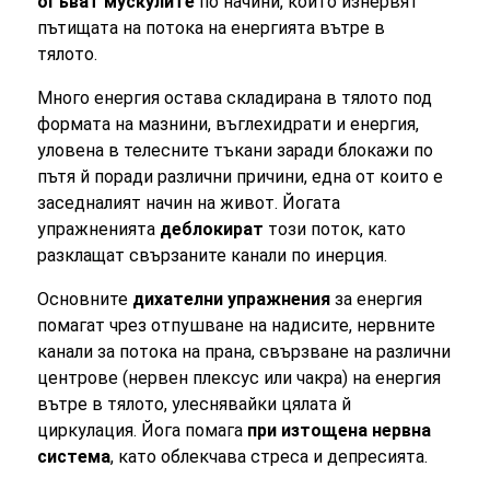
огъват мускулите
по начини, които изнервят
пътищата на потока на енергията вътре в
тялото.
Много енергия остава складирана в тялото под
формата на мазнини, въглехидрати и енергия,
уловена в телесните тъкани заради блокажи по
пътя й поради различни причини, една от които е
заседналият начин на живот. Йогата
упражненията
деблокират
този поток, като
разклащат свързаните канали по инерция.
Основните
дихателни упражнения
за енергия
помагат чрез отпушване на надисите, нервните
канали за потока на прана, свързване на различни
центрове (нервен плексус или чакра) на енергия
вътре в тялото, улеснявайки цялата й
циркулация. Йога помага
при изтощена нервна
система
, като облекчава стреса и депресията.