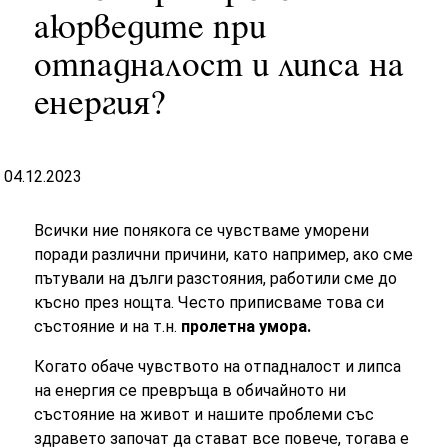
аюрведите при
отпадналост и липса на
енергия?
04.12.2023
Всички ние понякога се чувстваме уморени
поради различни причини, като например, ако сме
пътували на дълги разстояния, работили сме до
късно през нощта. Често приписваме това си
състояние и на т.н.
пролетна умора.
Когато обаче чувството на отпадналост и липса
на енергия се превръща в обичайното ни
състояние на живот и нашите проблеми със
здравето започат да стават все повече, тогава е