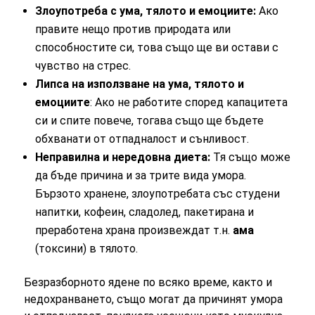
Злоупотреба с ума, тялото и емоциите:
Ако
правите нещо против природата или
способностите си, това също ще ви остави с
чувство на стрес.
Липса на използване на ума, тялото и
емоциите
: Ако не работите според капацитета
си и спите повече, тогава също ще бъдете
обхванати от отпадналост и сънливост.
Неправилна и нередовна диета:
Тя също може
да бъде причина и за трите вида умора.
Бързото хранене, злоупотребата със студени
напитки, кофеин, сладолед, пакетирана и
преработена храна произвеждат т.н.
ама
(токсини) в тялото.
Безразборното ядене по всяко време, както и
недохранването, също могат да причинят умора