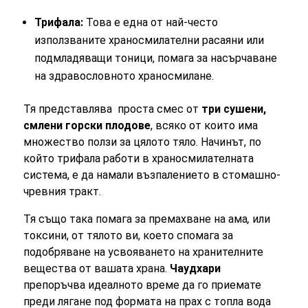
Трифала:
Това е една от най-често
използваните храносмилателни расаяни или
подмладяващи тоници, помага за насърчаване
на здравословното храносмилане.
Тя представлява проста смес от
три сушени,
смлени горски плодове
, всяко от които има
множество ползи за цялото тяло. Начинът, по
който трифала работи в храносмилателната
система, е да намали възпалението в стомашно-
чревния тракт.
Тя също така помага за премахване на ама
,
или
токсини, от тялото ви, което спомага за
подобряване на усвояването на хранителните
вещества от вашата храна.
Чаудхари
препоръчва идеалното време да го приемате
преди лягане под формата на прах с топла вода