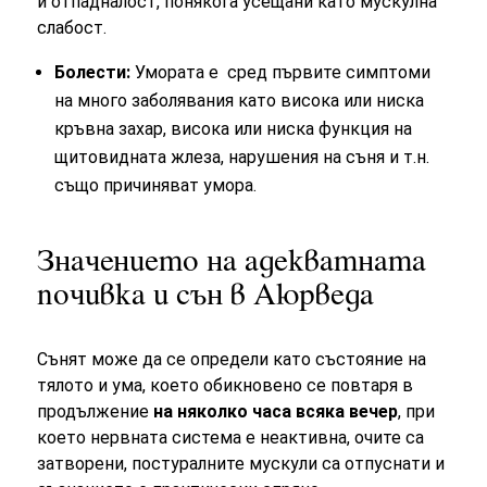
и отпадналост, понякога усещани като мускулна
слабост.
Болести:
Умората е сред първите симптоми
на много заболявания като висока или ниска
кръвна захар, висока или ниска функция на
щитовидната жлеза, нарушения на съня и т.н.
също причиняват умора.
Значението на адекватната
почивка и сън в Аюрведа
Сънят може да се определи като състояние на
тялото и ума, което обикновено се повтаря в
продължение
на няколко часа всяка вечер
, при
което нервната система е неактивна, очите са
затворени, постуралните мускули са отпуснати и