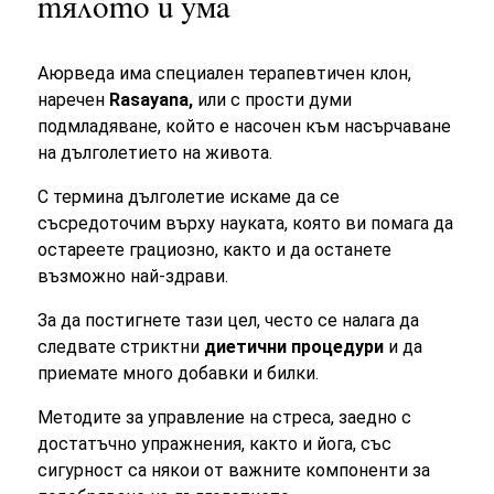
тялото и ума
Аюрведа има специален терапевтичен клон,
наречен
Rasayana,
или с прости думи
подмладяване, който е насочен към насърчаване
на дълголетието на живота.
С термина дълголетие искаме да се
съсредоточим върху науката, която ви помага да
остареете грациозно, както и да останете
възможно най-здрави.
За да постигнете тази цел, често се налага да
следвате стриктни
диетични процедури
и да
приемате много добавки и билки.
Методите за управление на стреса, заедно с
достатъчно упражнения, както и йога, със
сигурност са някои от важните компоненти за