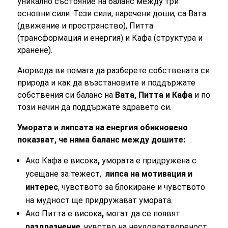
уникално състояние на баланс между три
основни сили. Тези сили, наречени доши, са Вата
(движение и пространство), Питта
(трансформация и енергия) и Кафа (структура и
хранене).
Аюрведа ви помага да разберете собствената си
природа и как да възстановите и поддържате
собствения си баланс на
Вата, Питта и Кафа
и по
този начин да поддържате здравето си.
Умората и липсата на енергия обикновено
показват, че няма баланс между дошите:
Ако Кафа е висока
,
умората е придружена с
усещане за тежест,
липса на мотивация и
интерес
, чувството за блокиране и чувството
на мудност ще придружават умората.
Ако Питта е висока
,
могат да се появят
раздразнение
, чувство на неудовлетвореност,