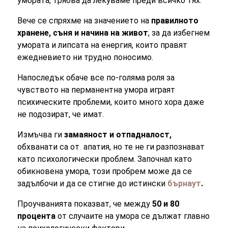
умората, трябва да лекуваме преди всичко тях.
Вече се спряхме на значението на
правилното
хранене, съня и начина на живот
, за да избегнем
умората и липсата на енергия, които правят
ежедневието ни трудно поносимо.
Напоследък обаче все по-голяма роля за
чувството на перманентна умора играят
психическите проблеми, които много хора даже
не подозират, че имат.
Измъчва ги
замаяност и отпадналост,
обхванати са от
апатия, но те не ги разпознават
като психологически проблем. Започнал като
обикновена умора, този пробрем може да се
задълбочи и да се стигне до истински
бърнаут
.
Проучванията показват, че между
50 и 80
процента
от случаите на умора се дължат главно