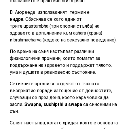
съзнанието е практически спряно.
В Аюрведа използваният термин е
нидра
. Обяснява се като един от
трите upastambha (три опорни стълба) на
здравето в допълнение към aahara (храна)
и brahmacharya (кодекс на сексуално поведение).
По време на съня настъпват различни
физиологични промени, които помагат за
поддържане на здравето и поддържат тялото,
ума и душата в равновесно състояние.
Сетивните органи се отделят от тяхното
възприятие поради изтощение от дейностите,
случващи се през деня, което кара човека да
заспи.
Swapna, sushipthi и swapa
са синоними на
сън.
Сънят настъпва, когато хридая, която е основата