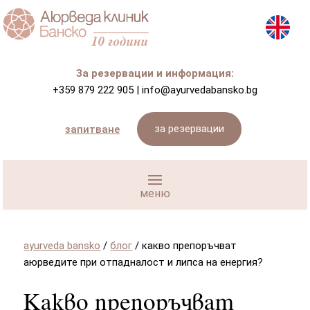
За резервации и информация:
+359 879 222 905
|
info@ayurvedabansko.bg
за резервации
запитване
ayurveda bansko
/
блог
/
какво препоръчват
аюрведите при отпадналост и липса на енергия?
Какво препоръчват