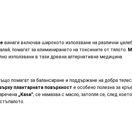
ие
винаги включва широкото използване на различни целеб
калай, помагат за елиминирането на токсините от тялото.
М
лно използвани в тази древна алтернативна медицина.
ъщо помагат за балансиране и поддържане на добра телес
върху плантарната повърхност
е особено полезна за кръ
наречена
„Kasa”
, се намазва с масло, затопля се, след коет
 стъпалото.