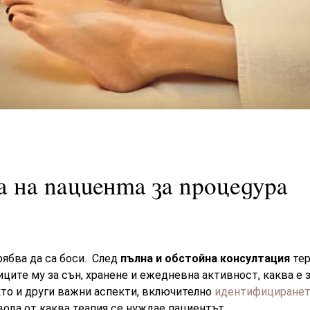
 на пациента за процедура
рябва да са боси. След
пълна и обстойна консултация
тер
иците му за сън, хранене и ежедневна активност, каква е 
то и други важни аспекти, включително
идентифициранет
вода от каква теапия се нуждае пациентът.