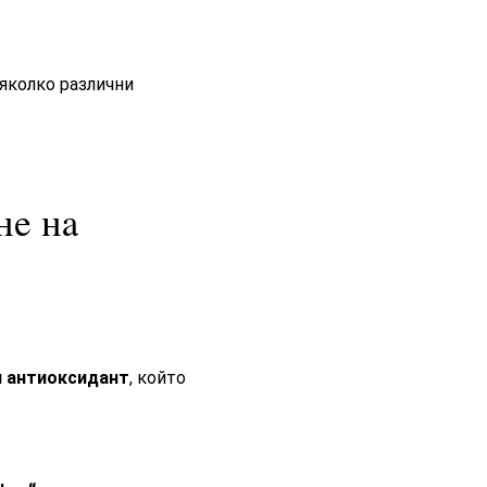
няколко различни
не на
 антиоксидант
, който