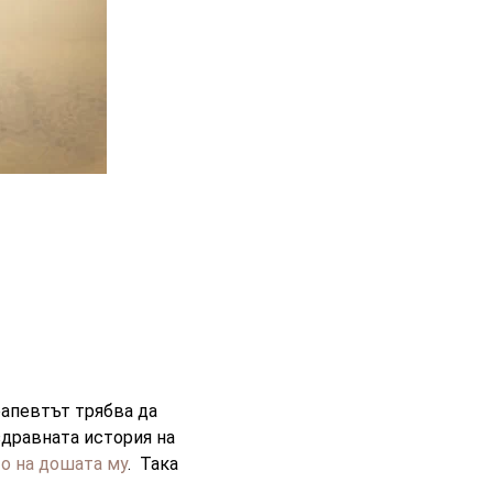
апевтът трябва да
здравната история на
о на дошата му
. Така