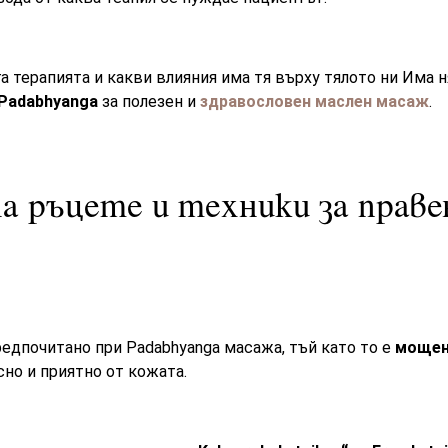
а терапията и какви влияния има тя върху тялото ни Има 
Padabhyanga
за полезен и
здравословен маслен масаж
.
а ръцете и техники за праве
едпочитано при Padabhyanga масажа, тъй като то е
мощен
сно и приятно от кожата.