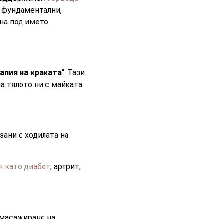
з фундаментални,
тна под името
апия на краката
“. Тази
а тялото ни с майката
зани с ходилата на
я като диабет
, артрит,
 масажиране на