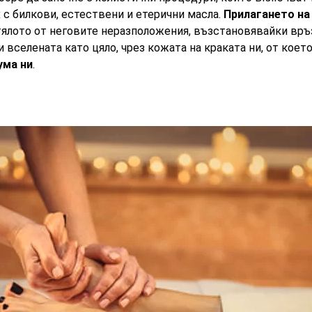
х с билкови, естествени и етерични масла.
Прилагането на
ялото от неговите неразположения, възстановявайки връз
 вселената като цяло, чрез кожата на краката ни, от коет
ума ни
.