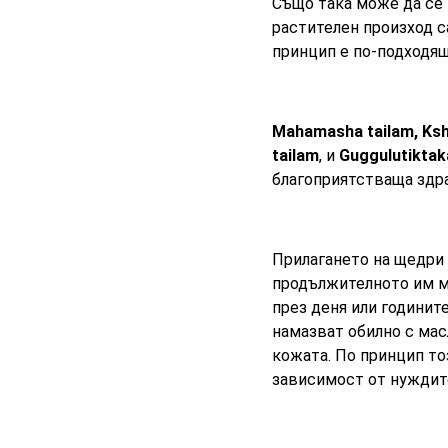
Също така може да се
растителен произход с
принцип е по-подходящ
Mahamashа tailam, Kshe
tailam
, и
Guggulutiktak
благоприятстваща здра
Прилагането на щедри 
продължителното им 
през деня или годинит
намазват обилно с мас
кожата. По принцип то
зависимост от нуждите