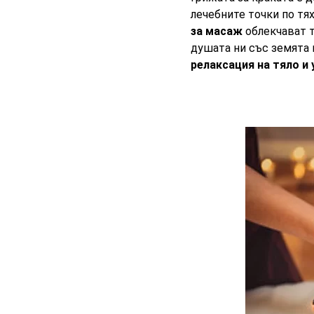
лечебните точки по тя
за масаж
облекчават т
душата ни със земята и
релаксация на тяло и 