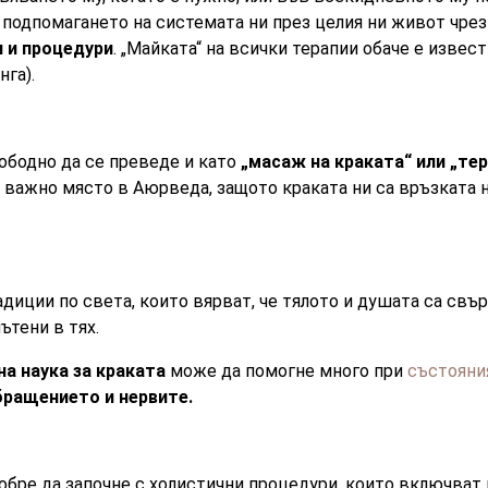
 подпомагането на системата ни през целия ни живот чре
 и процедури
. „Майката“ на всички терапии обаче е извес
нга).
ободно да се преведе и като
„масаж на краката“ или „тер
 важно място в Аюрведа, защото краката ни са връзката н
диции по света, които вярват, че тялото и душата са свър
ътени в тях.
на наука за краката
може да помогне много при
състояни
бращението и нервите.
добре да започне с холистични процедури, които включват