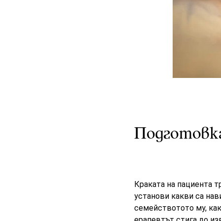
Подготовка
Краката на пациента т
установи какви са нав
семействотото му, как
ерапевтът стига до из