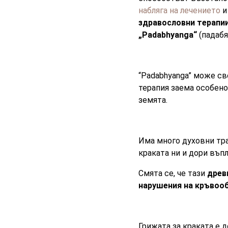
набляга на лечението
и
здравословни терапии
„Padabhyanga“
(падабя
“Padabhyanga” може св
терапия заема особено
земята.
Има много духовни тра
краката ни и дори въпл
Смята се, че тази
древ
нарушения на кръвоо
Грижата за краката е 