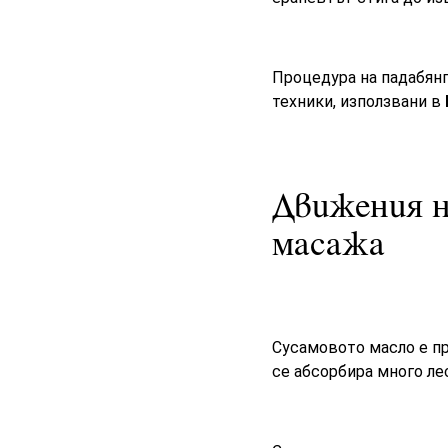
Процедура на падабянг
техники, използвани в
Движения н
масажа
Сусамовото масло е пр
се абсорбира много ле