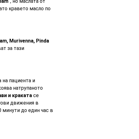
ilam“
, но маслата от
като кравето масло по
am, Murivenna, Pinda
ат за тази
 на пациента и
коява натрупаното
ави и краката
се
ъгови движения в
 минути до един час в