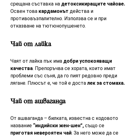
срещана съставка на
детоксикиращите чайове.
Освен това
кардамонът
действа и
противовъзпалително. Използва се и при
отказване на тютюнопушенето.
Чай от лайка
Чаят от лайка пък има
добри успокояващи
качества
. Препоръчва се хората, които имат
проблеми със съня, да го пият редовно преди
лягане. Плюсът е, че той е доста
лек за стомаха.
Чай от ашваганда
От ашваганда – билката, известна с кодовото
название
“индийски жен-шен”,
също се
приготвя невероятен чай
. За него може да се