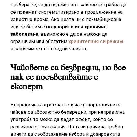
Разбира се, за да подействат, чайовете трябва да
се приемат систематизирано в продължение на
известно време. Ако целта ни е по-амбициозна
или се борим с
по-упорито или хронично
заболяване
, възможно е да се наложи да
ограничим или обогатим
хранителния си режим
в зависимост от предписанията.
Чайовете са безвредни, но все
пак се посъветвайте с
експерт
Въпреки че в огромната си част аюрведичните
чайове са абсолютно безвредни, при неправилна
употреба те може да дадат ефект, който се
различава от очаквания. По тази причина трябва
винаги да съобразяваме избора и дозировката