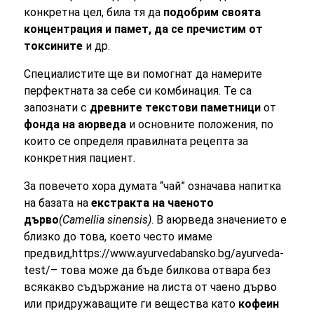
конкретна цел, била тя да
подобрим своята
концентрация и памет, да се пречистим от
токсините
и др.
Специалистите ще ви помогнат да намерите
перфектната за себе си комбинация. Те са
запознати с
древните текстови паметници
от
фонда на аюрведа
и основните положения, по
които се определя правилната рецепта за
конкретния пациент.
За повечето хора думата “чай” означава напитка
на базата на
екстракта на чаеното
дърво
(Camellia sinensis)
. В аюрведа значението е
близко до това, което често имаме
предвид,https://www.ayurvedabansko.bg/ayurveda-
test/– това може да бъде билкова отвара без
всякакво съдържание на листа от чаено дърво
или придружаващите ги вещества като
кофеин