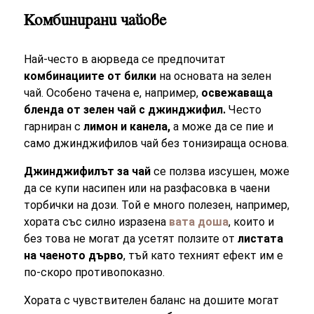
Комбинирани чайове
Най-често в аюрведа се предпочитат
комбинациите от билки
на основата на зелен
чай. Особено тачена е, например,
освежаваща
бленда от зелен чай с джинджифил.
Често
гарниран с
лимон и канела,
а може да се пие и
само джинджифилов чай без тонизираща основа.
Джинджифилът за чай
се ползва изсушен, може
да се купи насипен или на разфасовка в чаени
торбички на дози. Той е много полезен, например,
хората със силно изразена
вата доша
, които и
без това не могат да усетят ползите от
листата
на чаеното дърво
, тъй като техният ефект им е
по-скоро противопоказно.
Хората с чувствителен баланс на дошите могат