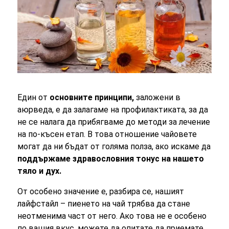
Един от
основните принципи,
заложени в
аюрведа, е да залагаме на профилактиката, за да
не се налага да прибягваме до методи за лечение
на по-късен етап. В това отношение чайовете
могат да ни бъдат от голяма полза, ако искаме да
поддържаме здравословния тонус на нашето
тяло и дух.
От особено значение е, разбира се, нашият
лайфстайл – пиенето на чай трябва да стане
неотменима част от него. Ако това не е особено
по вашия вкус, можете да опитате да приемате