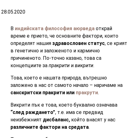
28.05.2020
В
индийската философия аюрведа
открай
време е прието, че основните фактори, които
определят нашия
здравословен статус
, се крият
в генетично и заложеното и кармично
причиненото. По-точно казано, това са
концепциите за
пракрити
и
викрити
.
Това, което е нашата природа, вътрешно
заложено в нас от самото начало – наричаме на
санскритски пракрити или
пракрути
.
Викрити пък е това, което буквално означава
“след раждането”
, т.е. има се предвид
неизбежният
дисбаланс,
който внасят у нас
различните фактори на средата
.