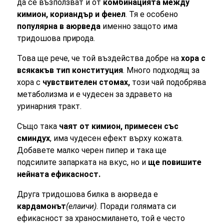
да се възползват и от
комбинацията между
кимион, кориандър и фенел
. Тя е особено
популярна в аюрведа
именно защото има
тридошова природа.
Това ще рече, че той въздейства добре на
хора с
всякакъв тип конституция
. Много подходящ за
хора с
чувствителен стомах,
този чай подобрява
метаболизма и е чудесен за здравето на
уринарния тракт.
Също така
чаят от кимион, примесен със
сминдух
, има чудесен ефект върху кожата.
Добавете малко черен пипер и така ще
подсилите запарката на вкус, но и
ще повишите
нейната ефикасност.
Друга тридошова билка в аюрведа е
кардамонът
(елаичи)
. Поради голямата си
ефикасност за храносмилането, той е често