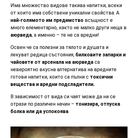
Има множество видове такива напитки, всеки
от които има собствени уникални свойства. А
най-голямото им предимство
всъщност е
много елементарно, както не малко други неща в
аюрведа
, а именно – те не са вредни!
Освен че са полезни за тялото и душата и
лекуват редица състояния,
билковите запарки и
чайовете от арсенала на аюрведа
са
невероятно вкусна алтернатива на вредните
готови напитки, които са пълни с
токсични
вещества и вредни подсладители.
В зависимост от вида си чаят може да ни се
отрази по различен начин –
тонизира, отпуска
болка или да успокоява
.