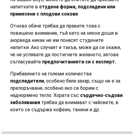
напитките в
студена форма, подсладени или
примесени с плодови сокове
.
Отново обаче трябва да правите това с
повишено внимание, тъй като на някои доши в
аюрведа никак не им понасят студените
напитки. Ако случаят е такъв, може да се окаже,
че не успявате да постигнете желаното, затова
съгласувайте
предпочитанията си с експерт.
Прибавянето на големи количества
подсладители
, особено бяла захар, също не е за
препоръчване, особено ако се борим с
наднормено тегло. Хората със
сърдечно-съдови
заболявания
трябва да внимават с чайовете, в
които се съдържа кофеин, танини и др.