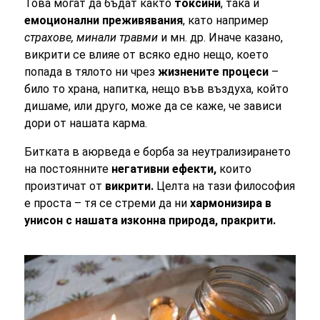
Това могат да бъдат както
токсини
, така и
емоционални преживявания
, като например
страхове, минали травми
и мн. др. Иначе казано,
викрити се влияе от всяко едно нещо, което
попада в тялото ни чрез
жизнените процеси
–
било то храна, напитка, нещо във въздуха, който
дишаме, или друго, може да се каже, че зависи
дори от нашата карма.
Битката в аюрведа е борба за неутрализирането
на постоянните
негативни ефекти,
които
произтичат от
викрити.
Целта на тази философия
е проста – тя се стреми да ни
хармонизира в
унисон с нашата изконна природа, пракрити.