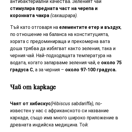
антибактериални качества. Зеленият чай
стимулира предната част на черепа и
коронната чакра
(сахашрара)
.
Тъй като отговаря на
елементите етер и въздух
,
по отношение на баланса на конституцията,
хората с предоминираща и прекомерна вата
доша трябва да избягват както зеления, така и
черния чай. Най-подходящата температура на
водата, когато запарваме зеления чай, е
около 75
градуса C
, а за черния –
около 97-100 градуса.
Чай от каркаде
Чаят от хибискус
(Hibiscus sabdariffa)
, по-
известен у нас с африканското си название
каркаде, също има много широко приложение в
древната индийска медицина. Той: