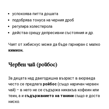
успокоява питта дошата
подобрява тонуса на черния дроб
регулира холестерола
действа срещу депресивни състояния и др.
Чаят от хибискус може да бъде гарниран с малко
кимион.
Червен чай (ройбос)
За децата над двегодишна възраст в аюрведа
често се предлага
ройбос
(също наричан червен
чай) – в него не се съдържа никакъв кофеин или
теин, а и
съдържанието на танини
също е доста
ниско.