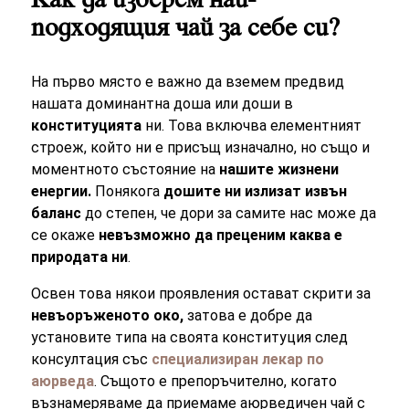
Как да изберем най-
подходящия чай за себе си?
На първо място е важно да вземем предвид
нашата доминантна доша или доши в
конституцията
ни. Това включва елементният
строеж, който ни е присъщ изначално, но също и
моментното състояние на
нашите жизнени
енергии.
Понякога
дошите ни излизат извън
баланс
до степен, че дори за самите нас може да
се окаже
невъзможно да преценим каква е
природата ни
.
Освен това някои проявления остават скрити за
невъоръженото око,
затова е добре да
установите типа на своята конституция след
консултация със
специализиран лекар по
аюрведа
. Същото е препоръчително, когато
възнамеряваме да приемаме аюрведичен чай с