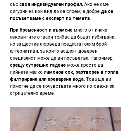
със
своя индивидуален профил.
Ако не сме
сигурни на кой вид да се спрем, е добре
да се
посъветваме с експерт по темата
.
При бременност и кърмене
много от иначе
лековитите отвари трябва да бъдат избягвани,
но за щастие аюрведа предлага голям брой
алтернативи, за които вашият доверен
специалист може да ви посъветва. Например,
срещу сутрешно гадене
може просто да
пийнете малко
лимонов сок, разтворен в топла
филтрирана или преварена вода.
Това ще ви
помогне да се почувствате много по-свежи за
отрицателно време.