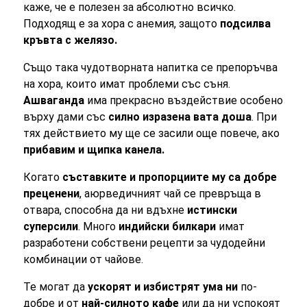
каже, че е полезен за абсолютно всичко.
Подходящ е за хора с анемия, защото
подсилва
кръвта с желязо.
Също така чудотворната напитка се препоръчва
на хора, които имат проблеми със съня.
Ашваганда
има прекрасно въздействие особено
върху дами със
силно изразена вата доша
. При
тях действието му ще се засили още повече, ако
прибавим и щипка канела.
Когато
съставките и пропорциите му са добре
преценени
, аюрведичният чай се превръща в
отвара, способна да ни вдъхне
истински
суперсили
. Много
индийски билкари
имат
разработени собствени рецепти за чудодейни
комбинации от чайове.
Те могат да
ускорят и избистрят ума ни
по-
добре и от
най-силното кафе
или да ни успокоят