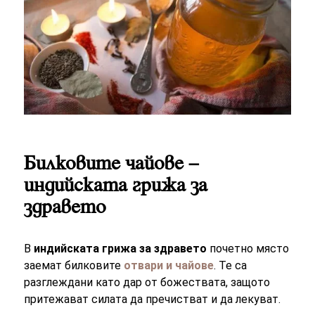
Билковите чайове –
индийската грижа за
здравето
В
индийската грижа за здравето
почетно място
заемат билковите
отвари и чайове
. Те са
разглеждани като дар от божествата, защото
притежават силата да пречистват и да лекуват.