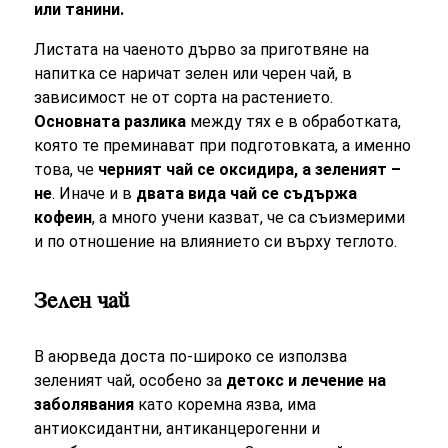
или танини.
Листата на чаеното дърво за приготвяне на
напитка се наричат зелен или черен чай, в
зависимост не от сорта на растението.
Основната разлика
между тях е в обработката,
която те преминават при подготовката, а именно
това, че
черният чай се оксидира, а зеленият –
не
. Иначе и в
двата вида чай се съдържа
кофеин
, а много учени казват, че са съизмерими
и по отношение на влиянието си върху теглото.
Зелен чай
В аюрведа доста по-широко се използва
зеленият чай, особено за
детокс и лечение на
заболявания
като коремна язва, има
антиоксидантни, антиканцерогенни и