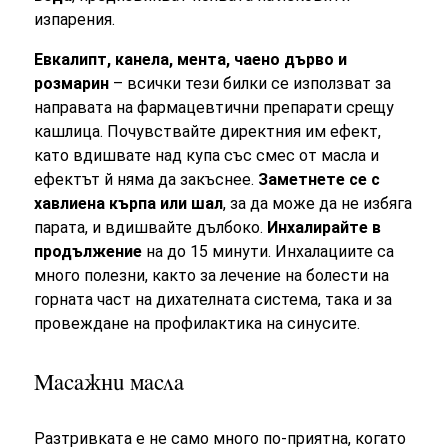
изпарения.
Евкалипт, канела, мента, чаено дърво и
розмарин
– всички тези билки се използват за
направата на фармацевтични препарати срещу
кашлица. Почувствайте директния им ефект,
като вдишвате над купа със смес от масла и
ефектът й няма да закъснее.
Заметнете се с
хавлиена кърпа или шал
, за да може да не избяга
парата, и вдишвайте дълбоко.
Инхалирайте в
продължение
на до 15 минути. Инхалациите са
много полезни, както за лечение на болести на
горната част на дихателната система, така и за
провеждане на профилактика на синусите.
Масажни масла
Разтривката е не само много по-приятна, когато