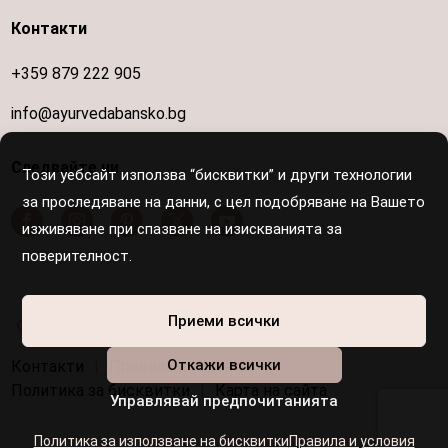
Контакти
+359 879 222 905
info@ayurvedabansko.bg
Следвайте ни
Този уебсайт използва “бисквитки” и други технологии
за проследяване на данни, с цел подобряване на Вашето
изживяване при спазване на изискванията за
поверителност.
Осигурен е достъп за хора с увреждания
Приеми всички
Откажи всички
Контакти
|
Правила и условия
|
Политика за бисквитки
|
Карта на сайта
Управлявай предпочитанията
Политика за използване на бисквитки
Правила и условия