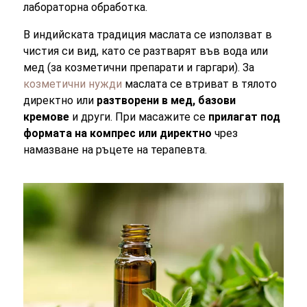
лабораторна обработка.
В индийската традиция маслата се използват в
чистия си вид, като се разтварят във вода или
мед (за козметични препарати и гаргари). За
козметични нужди
маслата се втриват в тялото
директно или
разтворени в мед, базови
кремове
и други. При масажите се
прилагат под
формата на компрес или директно
чрез
намазване на ръцете на терапевта.