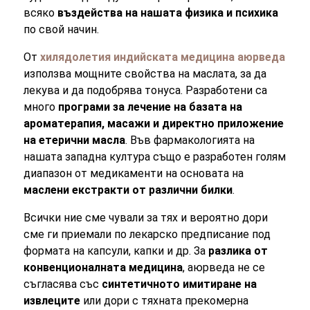
всяко
въздейства на нашата физика и психика
по свой начин.
От
хилядолетия индийската медицина аюрведа
използва мощните свойства на маслата, за да
лекува и да подобрява тонуса. Разработени са
много
програми за лечение на базата на
ароматерапия, масажи и директно приложение
на етерични масла
. Във фармакологията на
нашата западна култура също е разработен голям
диапазон от медикаменти на основата на
маслени екстракти от различни билки
.
Всички ние сме чували за тях и вероятно дори
сме ги приемали по лекарско предписание под
формата на капсули, капки и др. За
разлика от
конвенционалната медицина
, аюрведа не се
съгласява със
синтетичното имитиране на
извлеците
или дори с тяхната прекомерна