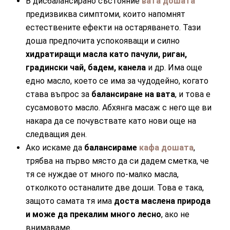
В дисбалансирано състояние
вата дошата
предизвиква симптоми, които напомнят
естествените ефекти на остаряването. Тази
доша предпочита успокояващи и силно
хидратиращи масла като пачули, риган,
градински чай, бадем, канела
и др. Има още
едно масло, което се има за чудодейно, когато
става въпрос за
балансиране на вата
, и това е
сусамовото масло. Абхянга масаж с него ще ви
накара да се почувствате като нови още на
следващия ден.
Ако искаме да
балансираме
кафа дошата
,
трябва на първо място да си дадем сметка, че
тя се нуждае от много по-малко масла,
отколкото останалите две доши. Това е така,
защото самата тя има
доста маслена природа
и може да прекалим много лесно
, ако не
внимаваме.