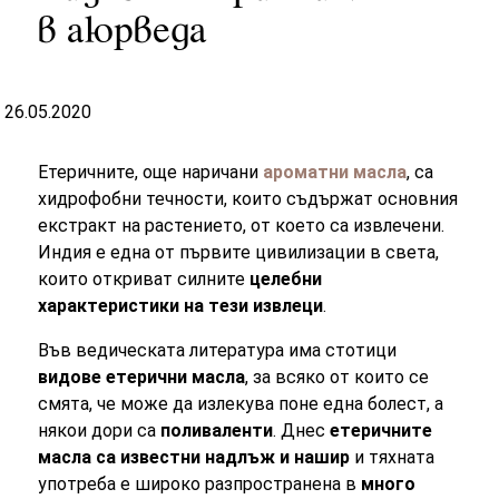
в аюрведа
26.05.2020
Етеричните, още наричани
ароматни масла
, са
хидрофобни течности, които съдържат основния
екстракт на растението, от което са извлечени.
Индия е една от първите цивилизации в света,
които откриват силните
целебни
характеристики на тези извлеци
.
Във ведическата литература има стотици
видове етерични масла
, за всяко от които се
смята, че може да излекува поне една болест, а
някои дори са
поливаленти
. Днес
етеричните
масла са известни надлъж и нашир
и тяхната
употреба е широко разпространена в
много