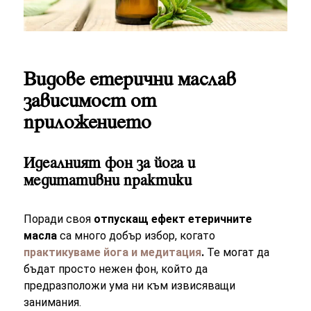
Видове етерични маслав
зависимост от
приложението
Идеалният фон за йога и
медитативни практики
Поради своя
отпускащ ефект етеричните
масла
са много добър избор, когато
практикуваме йога и медитация
.
Те могат да
бъдат просто нежен фон, който да
предразположи ума ни към извисяващи
занимания.