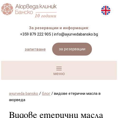
За резервации и информация:
+359 879 222 905
|
info@ayurvedabansko.bg
за резервации
запитване
ayurveda bansko
/
блог
/
видове етерични масла в
аюрведа
Видове етерични масла