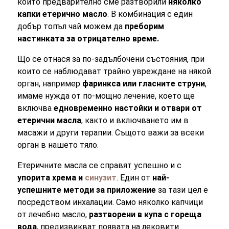
който предварително сме разтворили
няколко
капки етерично масло
. В комбинация с един
добър топъл чай можем да
преборим
настинката за отрицателно време.
Що се отнася за по-задълбочени състояния, при
които се наблюдават трайно увреждане на някой
орган, например
фаринкса или гласните струни
,
имаме нужда от по-мощно лечение, което ще
включва
едновременно настойки и отвари от
етерични масла
, както и включването им в
масажи и други терапии. Същото важи за всеки
орган в нашето тяло.
Етеричните масла се справят успешно и с
упорита хрема и
синузит
. Един от
най-
успешните методи за приложение
за тази цел е
посредством инхалации. Само няколко капчици
от лечебно масло,
разтворени в купа с гореща
вода
, предизвикват появата на лековити