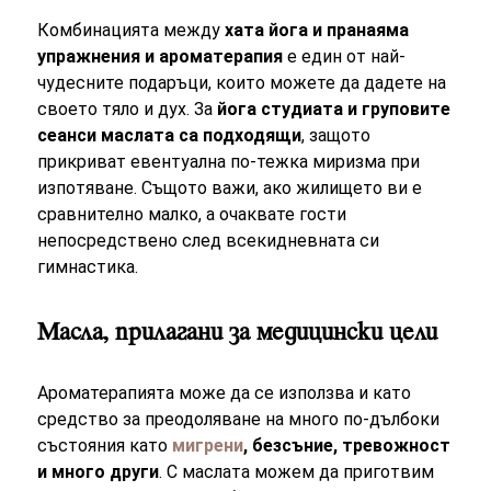
Комбинацията между
хата йога и пранаяма
упражнения и ароматерапия
е един от най-
чудесните подаръци, които можете да дадете на
своето тяло и дух. За
йога студиата и груповите
сеанси маслата са подходящи
, защото
прикриват евентуална по-тежка миризма при
изпотяване. Същото важи, ако жилището ви е
сравнително малко, а очаквате гости
непосредствено след всекидневната си
гимнастика.
Масла, прилагани за медицински цели
Ароматерапията може да се използва и като
средство за преодоляване на много по-дълбоки
състояния като
мигрени
, безсъние, тревожност
и много други
. С маслата можем да приготвим