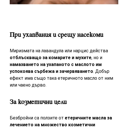
При ухапвания и срещу насекоми
Миризмата на лавандула или нарцис действа
отблъскващо за комарите и мухите
, но и
намазването на ухапаното с маслото им
успокоява сърбежа и зачервяването
. Добър
ефект има също така етеричното масло от ним
или чаено дърво.
За козметични цели
Безбройни са ползите от
етеричните масла за
лечението на множество козметични