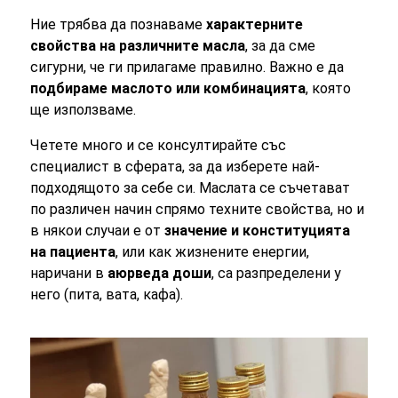
Ние трябва да познаваме
характерните
свойства на различните масла
, за да сме
сигурни, че ги прилагаме правилно. Важно е да
подбираме маслото или комбинацията
, която
ще използваме.
Четете много и се консултирайте със
специалист в сферата, за да изберете най-
подходящото за себе си. Маслата се съчетават
по различен начин спрямо техните свойства, но и
в някои случаи е от
значение и конституцията
на пациента
, или как жизнените енергии,
наричани в
аюрведа доши
, са разпределени у
него (пита, вата, кафа).