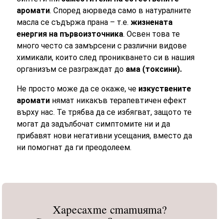
аромати
. Според аюрведа само в натуралните
масла се съдържа прана – т.е.
жизнената
енергия на първоизточника
. Освен това те
много често са замърсени с различни видове
химикали, които след проникването си в нашия
организъм се разграждат до
ама (токсини).
Не просто може да се окаже, че
изкуствените
аромати
нямат никакъв терапевтичен ефект
върху нас. Те трябва да се избягват, защото те
могат да задълбочат симптомите ни и да
прибавят нови негативни усещания, вместо да
ни помогнат да ги преодолеем.
Харесахте статията?