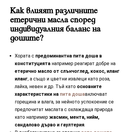
Как влияят различните
етерични масла според
индивидуалния баланс на
дошите?
Хората с
предоминантна пита доша в
конституцията
например реагират добре на
етерично масло от слънчоглед, кокос, иланг
иланг
, а също и цветни извлеци като роза,
лайка, невен и др. Тъй като
основните
характеристики на
пита доша
включват
горещина и влага, за нейното успокоение се
предпочитат маслата с охлаждаща природа
като например
жасмин, мента, нийм,
сандалово дърво и гаултерия
.