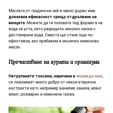
Маслата от градински чай и чаено дърво има
доказана ефикасност срещу отдръпване на
венците
. Можете да ги ползвате под формата на
вода за уста, като разредите няколко капки с
дестилирана вода. Сместа ще стане още по-
ефективна, ако прибавим и мъничко лимоново
масло.
Пречистване на аурата и организма
Натрупаните токсини, наричани в
аюрведа ама
,
се повлияват много добре от някои етерични
екстракти като например ванилия, канела, иланг
иланг, розмарин и лимонена трева.