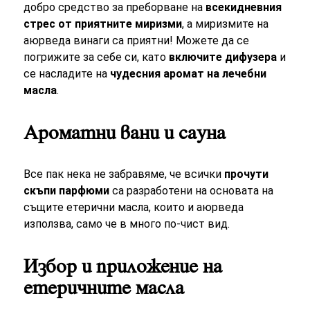
добро средство за преборване на
всекидневния
стрес от приятните миризми
, а миризмите на
аюрведа винаги са приятни! Можете да се
погрижите за себе си, като
включите дифузера
и
се насладите на
чудесния аромат на лечебни
масла
.
Ароматни вани и сауна
Все пак нека не забравяме, че всички
прочути
скъпи парфюми
са разработени на основата на
същите етерични масла, които и аюрведа
използва, само че в много по-чист вид.
Избор и приложение на
етеричните масла