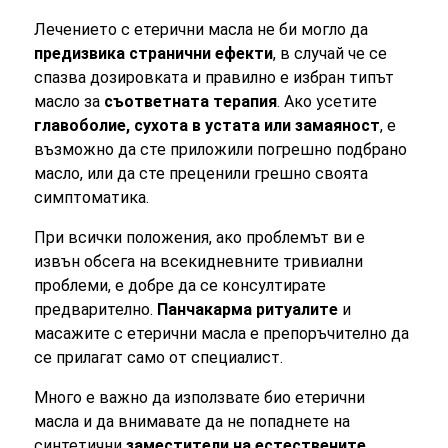
Лечението с етерични масла не би могло да
предизвика странични ефекти
, в случай че се
спазва дозировката и правилно е избран типът
масло за
съответната терапия
. Ако усетите
главоболие, сухота в устата или замаяност
, е
възможно да сте приложили погрешно подбрано
масло, или да сте преценили грешно своята
симптоматика.
При всички положения, ако проблемът ви е
извън обсега на всекидневните тривиални
проблеми, е добре да се консултирате
предварително.
Панчакарма ритуалите
и
масажите с етерични масла е препоръчително да
се прилагат само от специалист.
Много е важно да използвате био етерични
масла и да внимавате да не попаднете на
синтетични
заместители на естествените