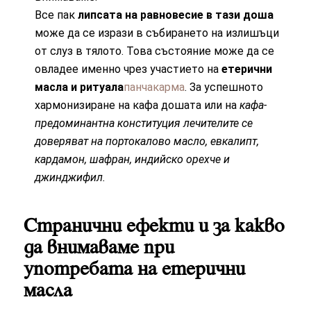
Все пак
липсата на равновесие в тази доша
може да се изрази в събирането на излишъци
от слуз в тялото. Това състояние може да се
овладее именно чрез участието на
етерични
масла и ритуала
панчакарма
. За успешното
хармонизиране на кафа дошата или на
кафа-
предоминантна конституция лечителите се
доверяват на портокалово масло, евкалипт,
кардамон, шафран, индийско орехче и
джинджифил.
Странични ефекти и за какво
да внимаваме при
употребата на етерични
масла