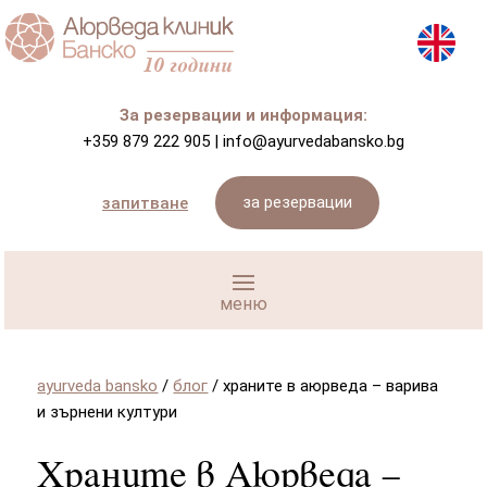
За резервации и информация:
+359 879 222 905
|
info@ayurvedabansko.bg
за резервации
запитване
ayurveda bansko
/
блог
/
храните в аюрведа – варива
и зърнени култури
Храните в Аюрведа –