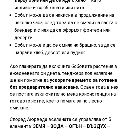
върху ориз или да се яде с хляб –
като
индийския хляб хапати или пита
Бобът може да се накисне в продължение на
няколко часа, след това да се смели на паста с
блендер и с нея да се оформят фритери или
десерти
Бобът може и да се смила на брашно, за да се
направи хляб, десерт или пудинг.
Ако планирате да включите бобовите растения в
ежедневната си диета, тенджера под налягане
ще ви помогне да
ускорите времето за готвене
без предварително накисване.
Освен това в нея
се постига изключително мека консистенция на
готовото ястие, което помага за по-лесно
смилане.
Според Аюрведа вселената се управлява от 5
елемента:
ЗЕМЯ – ВОДА – ОГЪН – ВЪЗДУХ –