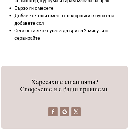
кориандър, куркума и гарам масала на прах.
Бързо ги смесете
Добавете тази смес от подправки в супата и
добавете сол
Сега оставете супата да ври за 2 минути и
сервирайте
Харесахте статията?
Споделете я с ваши приятели.