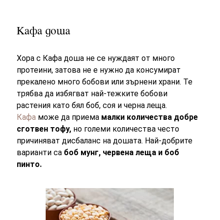
Кафа доша
Хора с Кафа доша не се нуждаят от много
протеини, затова не е нужно да консумират
прекалено много бобови или зърнени храни. Те
трябва да избягват най-тежките бобови
растения като бял боб, соя и черна леща.
Кафа
може да приема
малки количества добре
сготвен тофу,
но големи количества често
причиняват дисбаланс на дошата. Най-добрите
варианти са
боб мунг, червена леща и боб
пинто.