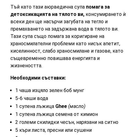
Тъй като тази аюрведична супа
помага за
детоксикацията на тялото ви,
консумирането ѝ
всеки ден ще насърчи загубата на тегло и
премахването на задържана вода в тялото ви.
Тази супа също помага за коригиране на
храносмилателни проблеми като нисък апетит,
киселинност, слабо храносмилане и газове, като
същевременно повишава енергията и
жизнеността.
Необходими съставки:
1 чаша изцяло зелен боб мунг
5-6 чаши вода
1 супена лъжица
Ghee
(масло)
1 супена лъжица семена от кимион
2 големи скилидки чесън, нарязани на ситно
5 къри листа, пресни или сушени