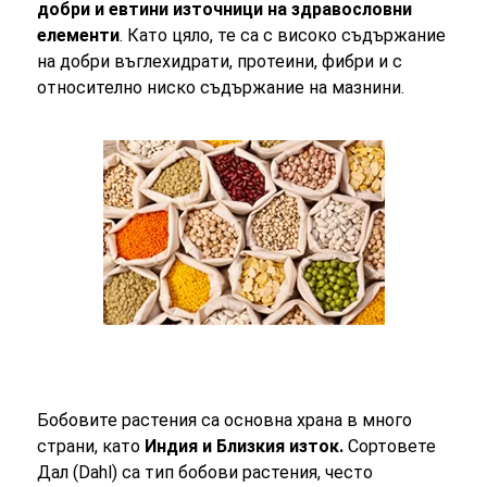
добри и евтини източници на здравословни
елементи
. Като цяло, те са с високо съдържание
на добри въглехидрати, протеини, фибри и с
относително ниско съдържание на мазнини.
Бобовите растения са основна храна в много
страни, като
Индия и Близкия изток.
Сортовете
Дал (Dahl) са тип бобови растения, често