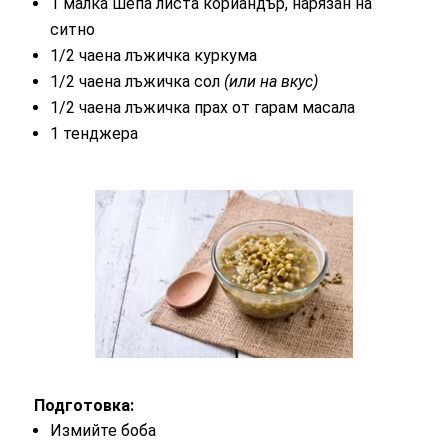
1 малка шепа листа кориандър, нарязан на
ситно
1/2 чаена лъжичка куркума
1/2 чаена лъжичка сол
(или на вкус)
1/2 чаена лъжичка прах от гарам масала
1 тенджера
Подготовка:
Измийте боба