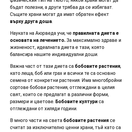
физическия тип на тялото, някои храни могат да
бъдат полезни, а други трябва да се избягват.
Същите храни могат да имат обратен ефект
върху друга доша
.
Науката на Аюрведа учи, че
правилната диета е
основата на лечението.
За максимално здраве и
жизненост, идеалната диета е тази, която
балансира нашите индивидуални доши.
Важна част от тази диета са
бобовите растения
,
като леща, боб или грах и всички те са основно
семена от конкретни растения. Има многобройни
сортове бобови растения, отглеждани в целия
свят, които се предлагат в различни форми,
размери и цветове.
Бобовите култури
са
отглеждани от хиляди години.
В много части на света
бобовите растения
се
считат за изключително ценни храни, тъй като са