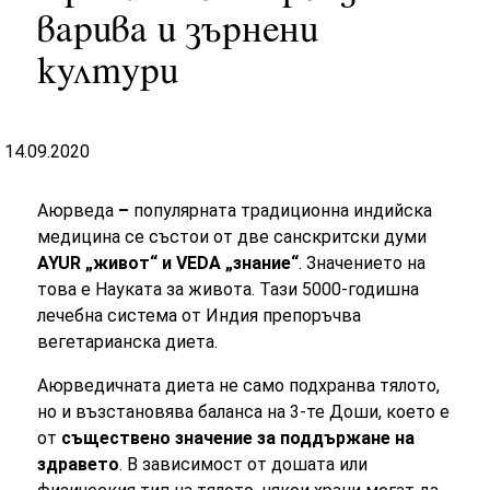
варива и зърнени
култури
14.09.2020
Аюрведа
–
популярната традиционна индийска
медицина се състои от две санскритски думи
AYUR „живот“ и VEDA „знание“
. Значението на
това е Науката за живота. Тази 5000-годишна
лечебна система от Индия препоръчва
вегетарианска диета.
Аюрведичната диета не само подхранва тялото,
но и възстановява баланса на 3-те Доши, което е
от
съществено значение за поддържане на
здравето
. В зависимост от дошата или