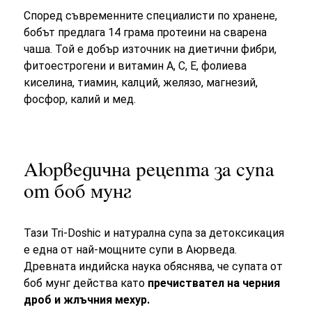
Според съвременните специалисти по хранене,
бобът предлага 14 грама протеини на сварена
чаша. Той е добър източник на диетични фибри,
фитоестрогени и витамин А, С, Е, фолиева
киселина, тиамин, калций, желязо, магнезий,
фосфор, калий и мед.
Аюрведична рецепта за супа
от боб мунг
Тази Tri-Doshic и натурална супа за детоксикация
е една от най-мощните супи в Аюрведа.
Древната индийска наука обяснява, че супата от
боб мунг действа като
пречиствател на черния
дроб и жлъчния мехур.