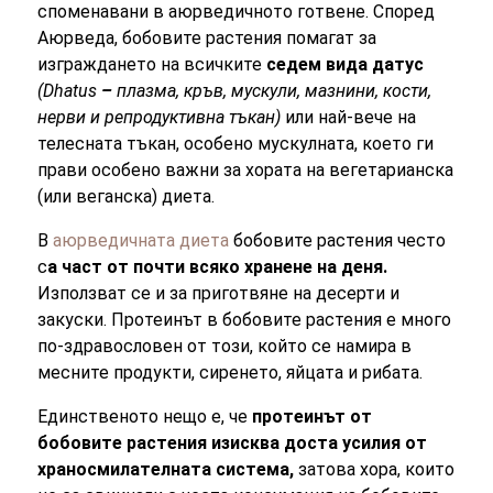
споменавани в аюрведичното готвене. Според
Аюрведа, бобовите растения помагат за
изграждането на всичките
седем вида датус
(Dhatus
–
плазма, кръв, мускули, мазнини, кости,
нерви и репродуктивна тъкан)
или най-вече на
телесната тъкан, особено мускулната, което ги
прави особено важни за хората на вегетарианска
(или веганска) диета.
В
аюрведичната диета
бобовите растения често
с
а част от почти всяко хранене на деня.
Използват се и за приготвяне на десерти и
закуски. Протеинът в бобовите растения е много
по-здравословен от този, който се намира в
месните продукти, сиренето, яйцата и рибата.
Единственото нещо е, че
протеинът от
бобовите растения изисква доста усилия от
храносмилателната система,
затова хора, които