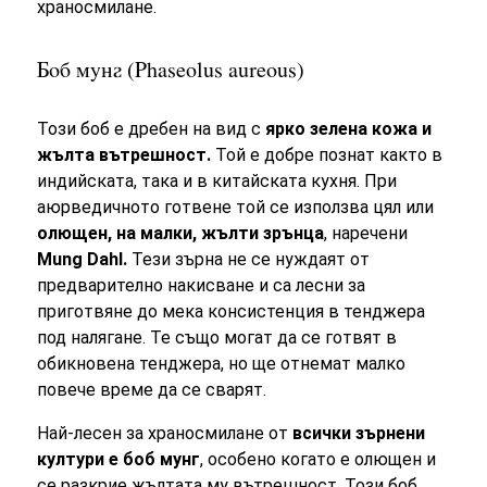
храносмилане.
Боб мунг (Phaseolus aureous)
Този боб е дребен на вид с
ярко зелена кожа и
жълта вътрешност.
Той е добре познат както в
индийската, така и в китайската кухня. При
аюрведичното готвене той се използва цял или
олющен, на малки, жълти зрънца
, наречени
Mung Dahl.
Тези зърна не се нуждаят от
предварително накисване и са лесни за
приготвяне до мека консистенция в тенджера
под налягане. Те също могат да се готвят в
обикновена тенджера, но ще отнемат малко
повече време да се сварят.
Най-лесен за храносмилане от
всички зърнени
култури е боб мунг
, особено когато е олющен и
се разкрие жълтата му вътрешност. Този боб