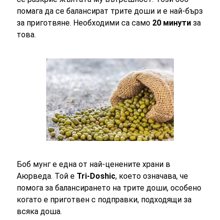
помага да се балансират трите доши и е най-бърз
за приготвяне. Необходими са само
20 минути
за
това.
Боб мунг е една от най-ценените храни в
Аюрведа. Той е
Tri-Doshic
, което означава, че
помога за балансирането на трите доши, особено
когато е приготвен с подправки, подходящи за
всяка доша.