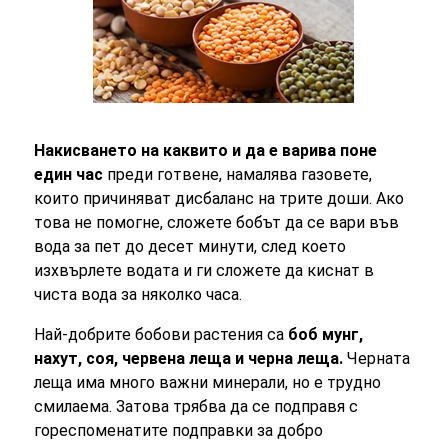
Накисването на каквито и да е варива поне
един час
преди готвене, намалява газовете,
които причиняват дисбаланс на трите доши. Ако
това не помогне, сложете бобът да се вари във
вода за пет до десет минути, след което
изхвърлете водата и ги сложете да киснат в
чиста вода за няколко часа.
Най-добрите бобови растения са
боб мунг,
нахут, соя, червена леща и черна леща.
Черната
леща има много важни минерали, но е трудно
смилаема. Затова трябва да се подправя с
гореспоменатите подправки за добро