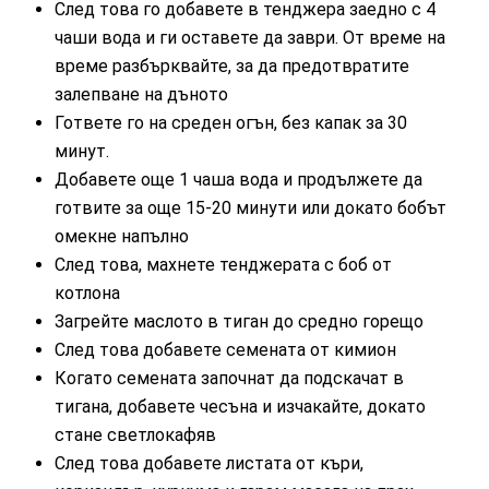
След това го добавете в тенджера заедно с 4
чаши вода и ги оставете да заври. От време на
време разбърквайте, за да предотвратите
залепване на дъното
Гответе го на среден огън, без капак за 30
минут.
Добавете още 1 чаша вода и продължете да
готвите за още 15-20 минути или докато бобът
омекне напълно
След това, махнете тенджерата с боб от
котлона
Загрейте маслото в тиган до средно горещо
След това добавете семената от кимион
Когато семената започнат да подскачат в
тигана, добавете чесъна и изчакайте, докато
стане светлокафяв
След това добавете листата от къри,