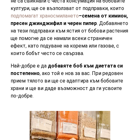
не са свикнали с честа консумация на бобовите
култури, ще се възползват от подправки, които
подпомагат храносмилането
–семена от кимион,
пресен джинджифил и черен пипер
. Добавянето
на тези подправки към ястия от бобови растения
ще помогне да се намали всеки страничен
ефект, като подуване на корема или газове, с
които бобът често се свързва.
Най-добре е да
добавяте боб към диетата си
постепенно
, ако той е нов за вас. При редовен
прием тялото ви ще се адаптира към бобовите
храни и ще ви даде възможност да ги усвоите
по-добре.