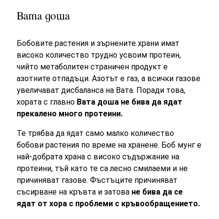
Вата доша
Бобовите растения и зърнените храни имат
високо количество трудно усвоим протеин,
чийто метаболитен страничен продукт е
азотните отпадъци. Азотът е газ, а всички газове
увеличават дисбаланса на Вата. Поради това,
хората с главно
Вата доша не бива да ядат
прекалено много протеини.
Те трябва да ядат само малко количество
бобови растения по време на хранене. Боб мунг е
най-добрата храна с високо съдържание на
протеини, тъй като те са лесно смилаеми и не
причиняват газове. Фъстъците причиняват
съсирване на кръвта и затова
не бива да се
ядат от хора с проблеми с кръвообращението.