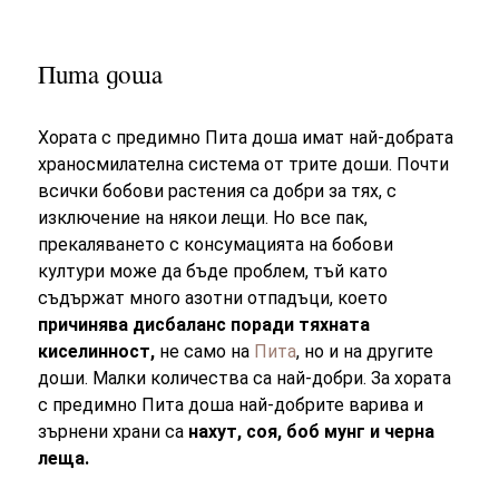
Пита доша
Хората с предимно Пита доша имат най-добрата
храносмилателна система от трите доши. Почти
всички бобови растения са добри за тях, с
изключение на някои лещи. Но все пак,
прекаляването с консумацията на бобови
култури може да бъде проблем, тъй като
съдържат много азотни отпадъци, което
причинява дисбаланс поради тяхната
киселинност,
не само на
Пита
, но и на другите
доши. Малки количества са най-добри. За хората
с предимно Пита доша най-добрите варива и
зърнени храни са
нахут, соя, боб мунг и черна
леща.