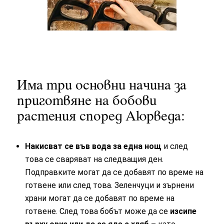
Има три основни начина за
приготвяне на бобови
растения според Аюрведа:
Накисват се във вода за една нощ
и след
това се сваряват на следващия ден.
Подправките могат да се добавят по време на
готвене или след това. Зеленчуци и зърнени
храни могат да се добавят по време на
готвене. След това бобът може да се
изсипе