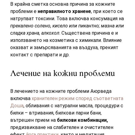
В крайна сметка основна причина за кожните
проблеми е
неправилното хранене
, при което се
натрупват токсини. Това включва консумация на
прекалено солено, кисело или пикантно; мазна или
сладка храна, алкохол
. Съществена причина е и
използването на козметика с химикали. Влияние
оказват и замърсяванията на въздуха, прекият
контакт с препарати и др.
Лечение на кожни проблеми
В лечението на кожните проблеми Аюрведа
включва
хранителен режим според съответната
Доша
, обливания с натурални масла, процедури с
билки – втривания, билкови парни бани,
вътрешен прием на
билкови комбинации,
предизвикване на слабителен и очистителен
ефект
йога практики
, както и медитация.