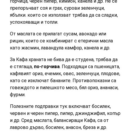
горчица, черен пипер, кимион, канела и др. Не се
препоръчват соя и грах, сурови зеленчуци,
ябълки. които се използват трябва да са сладки,
успокояващи и топли.
От маслата се прилагат сусам, авокадо или
рицин, които се комбинират с етерични масла
като жасмин, лавандула камфор, канела и др.
За Кафа храната не бива да е студена, трябва да
е стягаща,
по-горчива
. Подходящи са пшеницата,
кафявият ориз, ечемик, овес, зеленчуци, плодове,
като се изключат бананите. Противопоказни са
говеждото и пилешкото месо, бял ориз, ананаси,
фурми.
Полезните подправки тук включват босилек,
червен и черен пипер, пипер, джинджифил, копър
и др. Сред маслата, балансиращи Кафа, са от
лаврово дърво, босилек, анасон, бреза и др.