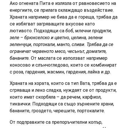
Ако огнената Пита е излязла от равновесието на
енергиите, се прилага охлаждащо въздействие.
Храната например не бива да е гореща, трябва да
се избягват загряващите вкусове като
лютивото. Подходящи са
боб, млечни продукти,
зеле – брюкселско и цветно, целина, зелени
зеленчуци, портокали, манто, сливи. Трябва да се
ограничат червеното месо, чесънът, доматите,
бананите.
От маслата се използват например
кокосово и слънчогледово, които се комбинират
с роза, гардения, жасмин, гардения, лайка и др.
Храната на хората, които са тип Вата, трябва да е
сгряваща и леко сладка, нуждаят се от продукти,
които имат скорбяла – да речем, карфиол,
тиквички. Подходящи са също зърнените храни,
бананите, гроздето, черешите, портокалите.
От подправките са препоръчителни копър,