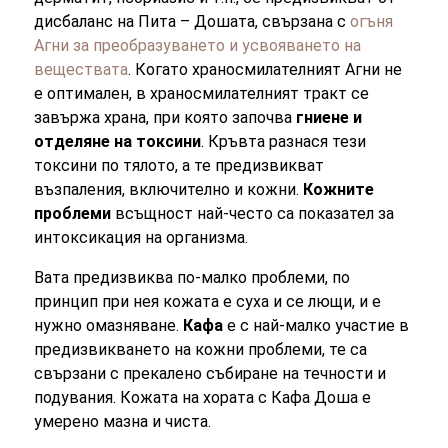
дисбаланс на Пита – Дошата, свързана с
огъня
Агни за преобразуването и усвояването на
веществата
. Когато храносмилателният Агни не
е оптимален, в храносмилателният тракт се
завържа храна, при която започва
гниене и
отделяне на токсини
. Кръвта разнася тези
токсини по тялото, а те предизвикват
възпаления, включително и кожни.
Кожните
проблеми
всъщност най-често са показател за
интоксикация на организма.
Вата предизвиква по-малко проблеми, по
принцип при нея кожата е суха и се лющи, и е
нужно омазняване.
Кафа
е с най-малко участие в
предизвикването на кожни проблеми, те са
свързани с прекалено събиране на течности и
подувания. Кожата на хората с Кафа Доша е
умерено мазна и чиста.