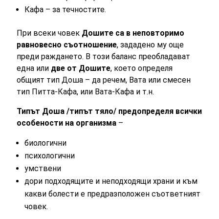
Кафа – за течностите.
При всеки човек
Дошите са в неповторимо
равновесно съотношение
, зададено му още
преди раждането. В този баланс преобладават
една или
две от Дошите
, което определя
общият тип Доша – да речем, Вата или смесен
тип Питта-Кафа, или Вата-Кафа и т.н.
Типът Доша /типът тяло/ предопределя всички
особености на организма
–
биологични
психологични
умствени
дори подходящите и неподходящи храни и към
какви болести е предразположен съответният
човек.