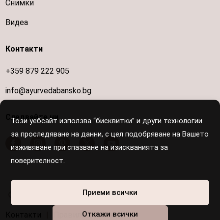
Снимки
Видеа
Контакти
+359 879 222 905
info@ayurvedabansko.bg
Следвайте ни
Този уебсайт използва “бисквитки” и други технологии
за проследяване на данни, с цел подобряване на Вашето
изживяване при спазване на изискванията за
поверителност.
Осигурен е достъп за хора с увреждания
Приеми всички
Откажи всички
Контакти
|
Правила и условия
|