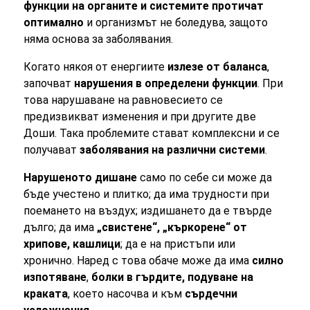
функции на органите и системите протичат
оптимално
и организмът не боледува, защото
няма основа за заболявания.
Когато някоя от енергиите
излезе от баланса
,
започват
нарушения в определени функции
. При
това нарушаване на равновесието се
предизвикват изменения и при другите две
Доши. Така проблемите стават комплексни и се
получават
заболявания на различни системи
.
Нарушеното дишане
само по себе си може да
бъде учестено и плитко; да има трудности при
поемането на въздух; издишането да е твърде
дълго; да има
„свистене“, „къркорене“ от
хрипове, кашлици
; да е на пристъпи или
хронично. Наред с това обаче може да има
силно
изпотяване
,
болки в гърдите, подуване на
краката
, което насочва и към
сърдечни