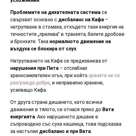
усложнения
.
Проблемите на дихателната система
се
свързват основно с
дисбаланс на Кафа
–
натрупване в стомаха, откъдето тази енергия на
течностите „прелива“ в трахеята, белите дробове
и бронхите. Така
нормалното движение на
въздуха се блокира от слуз
.
Натрупването на Кафа се предизвиква от
нарушения при Пита
– отслабнал
храносмилателен огън, при който
храната не се
разгражда добре
, и неправилно хранене,
усилващо Кафа.
От друга страна дишането, като всички
движения в тялото, се отнася пряко до
Вата
енергията
. Ако нарушеното дишане е
съпроводено със суха кашлица, това подсказва
за настъпил
дисбаланс и при Вата
.