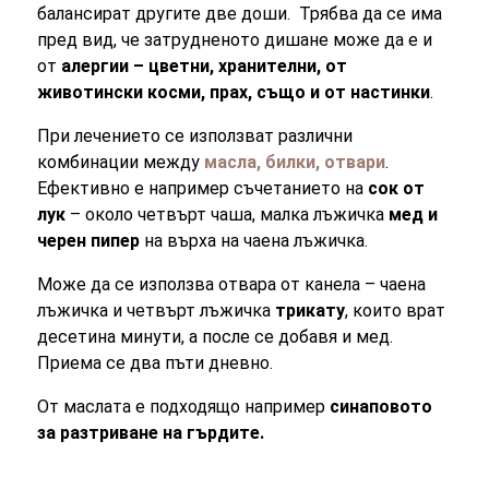
балансират другите две доши. Трябва да се има
пред вид, че затрудненото дишане може да е и
от
алергии – цветни, хранителни, от
животински косми, прах, също и от настинки
.
При лечението се използват различни
комбинации между
масла, билки, отвари
.
Ефективно е например съчетанието на
сок от
лук
– около четвърт чаша, малка лъжичка
мед и
черен пипер
на върха на чаена лъжичка.
Може да се използва отвара от канела – чаена
лъжичка и четвърт лъжичка
трикату
, които врат
десетина минути, а после се добавя и мед.
Приема се два пъти дневно.
От маслата е подходящо например
синаповото
за разтриване на гърдите.