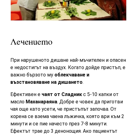
Лечението
При нарушеното дишане най-мъчителен и опасен
е недостигът на въздух. Когато дойде пристъп, е
важно бързото му
облекчаване и
възстановяване на дишането
.
Ефективен е
чаят от Сладник
с 5-10 капки от
масло
Маханараяна
. Добре е човек да приготви
чая още като усети, че пристъпът започва. От
корена се взема чаена лъжичка, която ври към 2
минути и се пие начесто през 7-8 минути.
Ефектът трае до 3 денонощия. Ако пациентът