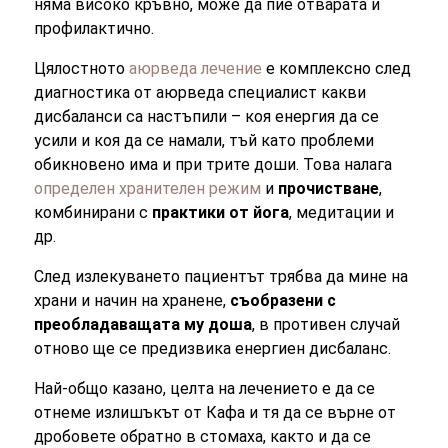
няма високо кръвно, може да пие отварата и
профилактично.
Цялостното
аюрведа лечение
е комплексно след
диагностика от аюрведа специалист какви
дисбаланси са настъпили – коя енергия да се
усили и коя да се намали, тъй като проблеми
обикновено има и при трите доши. Това налага
определен хранителен режим
и
прочистване
,
комбинирани с
практики от йога
, медитации и
др.
След излекуването пациентът трябва да мине на
храни и начин на хранене,
съобразени с
преобладаващата му доша
, в противен случай
отново ще се предизвика енергиен дисбаланс.
Най-общо казано, целта на лечението е да се
отнеме излишъкът от Кафа и тя да се върне от
дробовете обратно в стомаха, както и да се