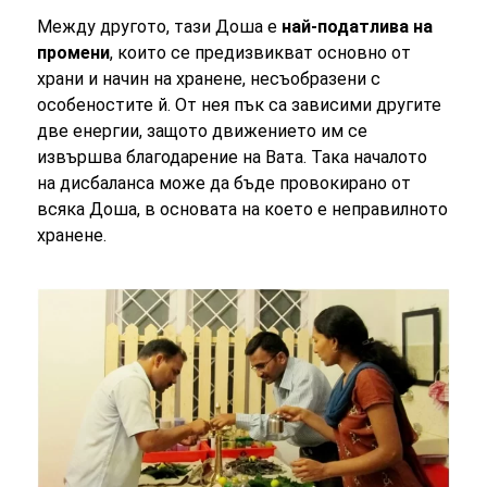
Между другото, тази Доша е
най-податлива на
промени
, които се предизвикват основно от
храни и начин на хранене, несъобразени с
особеностите й. От нея пък са зависими другите
две енергии, защото движението им се
извършва благодарение на Вата. Така началото
на дисбаланса може да бъде провокирано от
всяка Доша, в основата на което е неправилното
хранене.