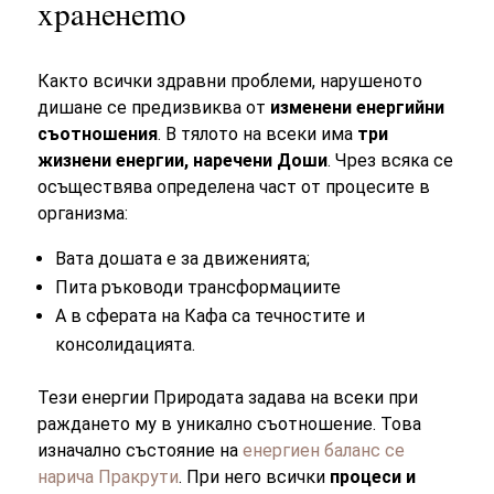
храненето
Както всички здравни проблеми, нарушеното
дишане се предизвиква от
изменени енергийни
съотношения
. В тялото на всеки има
три
жизнени енергии, наречени Доши
. Чрез всяка се
осъществява определена част от процесите в
организма:
Вата дошата е за движенията;
Пита ръководи трансформациите
А в сферата на Кафа са течностите и
консолидацията.
Тези енергии Природата задава на всеки при
раждането му в уникално съотношение. Това
изначално състояние на
енергиен баланс се
нарича Пракрути
. При него всички
процеси и