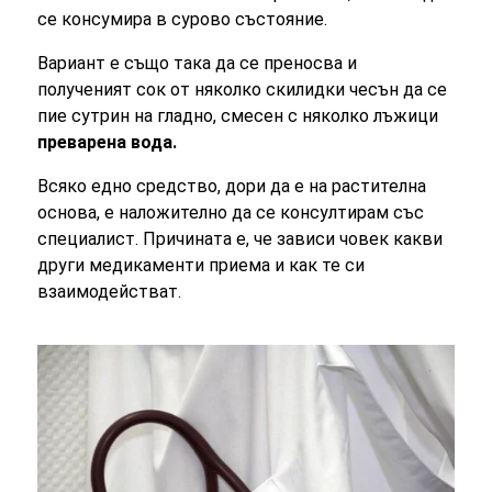
се консумира в сурово състояние.
Вариант е също така да се преносва и
полученият сок от няколко скилидки чесън да се
пие сутрин на гладно, смесен с няколко лъжици
преварена вода.
Всяко едно средство, дори да е на растителна
основа, е наложително да се консултирам със
специалист. Причината е, че зависи човек какви
други медикаменти приема и как те си
взаимодействат.