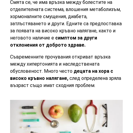
Смята се, че има връзка между болестите на
отделителната система, влошения метаболизъм,
хормоналните смущения, диабета,
затлъстяването и други. Едните са предпоставка
за появата на високо кръвно налягане, както и
неговото наличие е
симптом за други
отклонения от доброто здраве.
Съвременните прочувания откриват връзка
между хипертонията и наследствената
обусловеност. Много често
децата на хора с
високо кръвно налягане,
след определена зряла
възраст също имат сходния проблем.