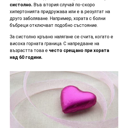
систолно.
Във втория случай по-скоро
хипертонията придружава или е в резултат на
друго заболяване. Например, хората с болни
бъбреци отключват подобно състояние.
За систолно кръвно налягане се счита, когато е
висока горната граница. С напредване на
възрастта това е
често срещано при хората
над 60 години.