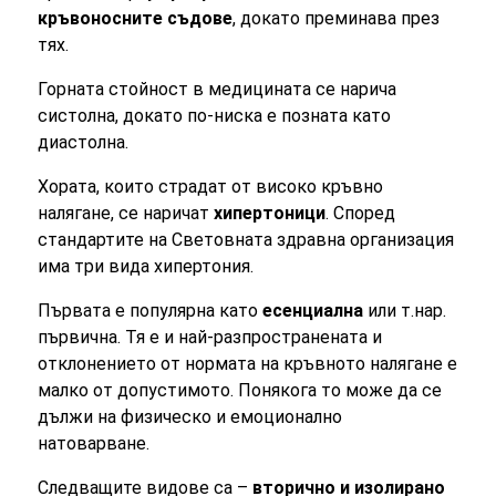
кръвоносните съдове
, докато преминава през
тях.
Горната стойност в медицината се нарича
систолна, докато по-ниска е позната като
диастолна.
Хората, които страдат от високо кръвно
налягане, се наричат
хипертоници
. Според
стандартите на Световната здравна организация
има три вида хипертония.
Първата е популярна като
есенциална
или т.нар.
първична. Тя е и най-разпространената и
отклонението от нормата на кръвното налягане е
малко от допустимото. Понякога то може да се
дължи на физическо и емоционално
натоварване.
Следващите видове са –
вторично и изолирано