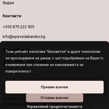
Видеа
Контакти
+359 879 222 905
info@ayurvedabansko.bg
Следвайте ни
Този уебсайт използва “бисквитки” и други технологии
за проследяване на данни, с цел подобряване на Вашето
изживяване при спазване на изискванията за
поверителност.
Осигурен е достъп за хора с увреждания
Приеми всички
Откажи всички
Контакти
|
Правила и условия
|
Политика за бисквитки
|
Карта на сайта
Управлявай предпочитанията