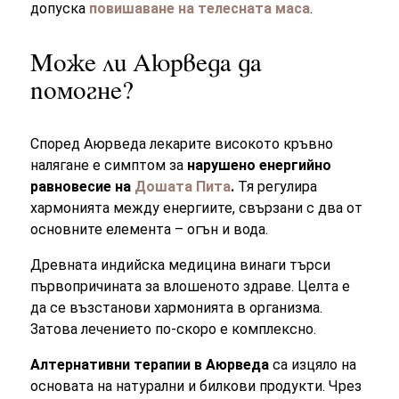
допуска
повишаване на телесната маса
.
Може ли Аюрведа да
помогне?
Според Аюрведа лекарите високото кръвно
налягане е симптом за
нарушено енергийно
равновесие на
Дошата Пита
.
Тя регулира
хармонията между енергиите, свързани с два от
основните елемента – огън и вода.
Древната индийска медицина винаги търси
първопричината за влошеното здраве. Целта е
да се възстанови хармонията в организма.
Затова лечението по-скоро е комплексно.
Алтернативни терапии в Аюрведа
са изцяло на
основата на натурални и билкови продукти. Чрез