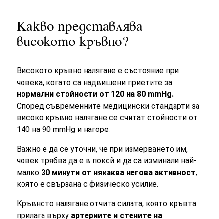
Какво представлява
високото кръвно?
Високото кръвно налягане е състояние при
човека, когато са надвишени приетите за
нормални стойности от 120 на 80 mmHg.
Според съвременните медицински стандарти за
високо кръвно налягане се считат стойности от
140 на 90 mmHg и нагоре.
Важно е да се уточни, че при измерването им,
човек трябва да е в покой и да са изминали най-
малко
30 минути от някаква негова активност
,
която е свързана с физическо усилие.
Кръвното налягане отчита силата, която кръвта
прилага върху
артериите и стените на