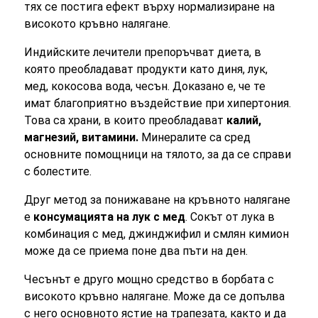
тях се постига ефект върху нормализиране на
високото кръвно налягане.
Индийските лечители препоръчват диета, в
която преобладават продукти като диня, лук,
мед, кокосова вода, чесън. Доказано е, че те
имат благоприятно въздействие при хипертония.
Това са храни, в които преобладават
калий,
магнезий, витамини.
Минералите са сред
основните помощници на тялото, за да се справи
с болестите.
Друг метод за понижаване на кръвното налягане
е
консумацията на лук с мед
. Сокът от лука в
комбинация с мед, джинджифил и смлян кимион
може да се приема поне два пъти на ден.
Чесънът е друго мощно средство в борбата с
високото кръвно налягане. Може да се допълва
с него основното ястие на трапезата, както и да