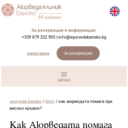
За резервации и информация:
+359 879 222 905
|
info@ayurvedabansko.bg
за резервации
запитване
ayurveda bansko
/
блог
/
как аюрведата помага при
високо кръвно?
Как Аюрведата помага