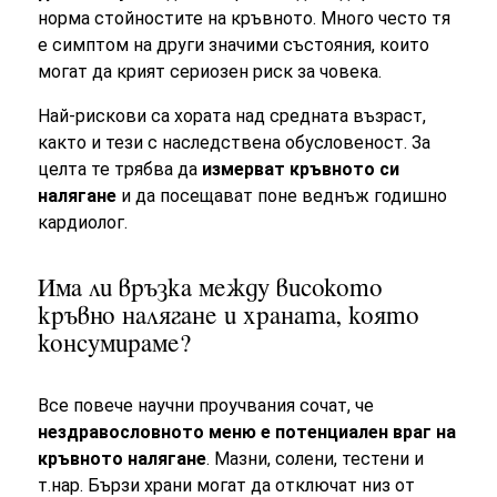
норма стойностите на кръвното. Много често тя
е симптом на други значими състояния, които
могат да крият сериозен риск за човека.
Най-рискови са хората над средната възраст,
както и тези с наследствена обусловеност. За
целта те трябва да
измерват кръвното си
налягане
и да посещават поне веднъж годишно
кардиолог.
Има ли връзка между високото
кръвно налягане и храната, която
консумираме?
Все повече научни проучвания сочат, че
нездравословното меню е потенциален враг на
кръвното налягане
. Мазни, солени, тестени и
т.нар. Бързи храни могат да отключат низ от