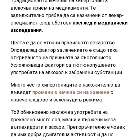
Традиционното лечение на хипертонията
включва прием на медикаменти. Те
задължително трябва да са назначени от лекар-
специалист след обстоен
преглед и медицински
изследвания.
Целта е да се уточни правилното лекарство.
Определящ фактор за лечението е също така
откриването на причината за състоянието.
Усложняващи фактори са тютюнопушенето,
употребата на алкохол и забранени субстанции.
Много често хипертониците е наложително да
въведат
промени в начина си на хранене
с
повече плодове и зеленчуци в режима.
Той обикновено изключва употребата на
прекалено много сол, мазни и пържени меса,
въглехидрати и захари. Препоръчително е човек
да има добра двигателна активност и да не