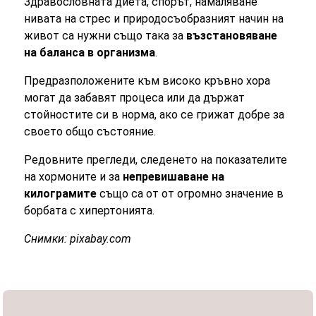
Здравословната диета, спорът, намаляване
нивата на стрес и природосъобразният начин на
живот са нужни също така за
възстановяване
на баланса в организма
.
Предразположените към високо кръвно хора
могат да забавят процеса или да държат
стойностите си в норма, ако се грижат добре за
своето общо състояние.
Редовните прегледи, следенето на показателите
на хормоните и за
непревишаване на
килограмите
също са от от огромно значение в
борбата с хипертонията.
Снимки: pixabay.com