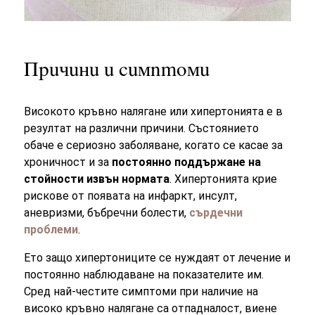
Причини и симптоми
Високото кръвно налягане или хипертонията е в
резултат на различни причини. Състоянието
обаче е сериозно заболяване, когато се касае за
хроничност и за
постоянно поддържане на
стойности извън нормата
. Хипертонията крие
рискове от появата на инфаркт, инсулт,
аневризми, бъбречни болести,
сърдечни
проблеми
.
Ето защо хипертониците се нуждаят от лечение и
постоянно наблюдаване на показателите им.
Сред най-честите симптоми при наличие на
високо кръвно налягане са отпадналост, виене